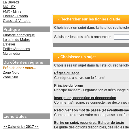
La Buvette
MX - SX
FMX - Minis
Enduro - Rando
Rechercher sur les fichiers d'aide
Classic & Vintage
Choisissez un sujet dans la liste, ou recherch
Pratique
Pilotage et physique
Saisissez les mots clés à rechercher
Le coin du Matos
L'atelier
Petites Annonces
Multimédia
Choisissez un sujet
Du côté des régions
Choisissez un sujet dans la liste, ou recherch
Près de chez vous...
Zone Nord
Règles d'usage
Zone Sud
Consignes à suivre sur le forum!
Principe du forum
Principe mxteam - Organisation et découpage d
Inscription, connexion et déconnexion
Comment s'inscrire, se connecter, se déconnecte
Retrouver son mot de passe (et éventuelleme
Comment retrouver votre mot de passe oublié 
Liens Utiles
Ecrire un sujet, répondre... Editeur de texte
>> Calendrier 2017 <<
Le guide des options disponibles, des règles de 