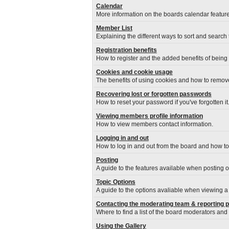
Calendar
More information on the boards calendar feature
Member List
Explaining the different ways to sort and search
Registration benefits
How to register and the added benefits of being
Cookies and cookie usage
The benefits of using cookies and how to remove
Recovering lost or forgotten passwords
How to reset your password if you've forgotten it
Viewing members profile information
How to view members contact information.
Logging in and out
How to log in and out from the board and how t
Posting
A guide to the features available when posting 
Topic Options
A guide to the options avaliable when viewing a 
Contacting the moderating team & reporting 
Where to find a list of the board moderators and
Using the Gallery