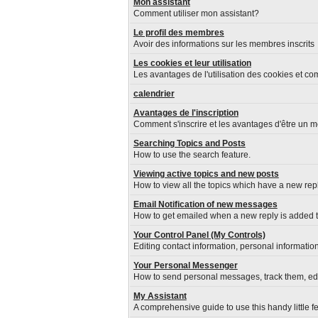
Mon assistant
Comment utiliser mon assistant?
Le profil des membres
Avoir des informations sur les membres inscrits
Les cookies et leur utilisation
Les avantages de l'utilisation des cookies et c
calendrier
Avantages de l'inscription
Comment s'inscrire et les avantages d'être un m
Searching Topics and Posts
How to use the search feature.
Viewing active topics and new posts
How to view all the topics which have a new repl
Email Notification of new messages
How to get emailed when a new reply is added to
Your Control Panel (My Controls)
Editing contact information, personal informatio
Your Personal Messenger
How to send personal messages, track them, ed
My Assistant
A comprehensive guide to use this handy little fe