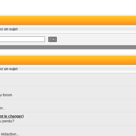
ez un sujet
ez un sujet
u forum
r...
nt le changer)
ou perdu?
rédaction...