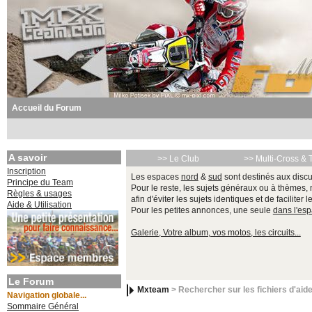
Accueil du Forum
A savoir
>> Le Club
>> Multi-Cross & 
Inscription
Les espaces
nord
&
sud
sont destinés aux discu
Principe du Team
Pour le reste, les sujets généraux ou à thèmes,
Règles & usages
afin d'éviter les sujets identiques et de faciliter 
Aide & Utilisation
Pour les petites annonces, une seule
dans l'es
Galerie, Votre album, vos motos, les circuits...
Le Forum
Mxteam
> Rechercher sur les fichiers d'aid
Navigation globale...
Sommaire Général