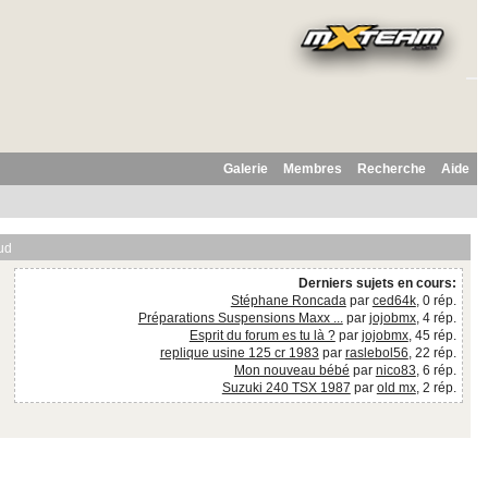
Galerie
Membres
Recherche
Aide
ud
Derniers sujets en cours:
Stéphane Roncada
par
ced64k
, 0 rép.
Préparations Suspensions Maxx ...
par
jojobmx
, 4 rép.
Esprit du forum es tu là ?
par
jojobmx
, 45 rép.
replique usine 125 cr 1983
par
raslebol56
, 22 rép.
Mon nouveau bébé
par
nico83
, 6 rép.
Suzuki 240 TSX 1987
par
old mx
, 2 rép.