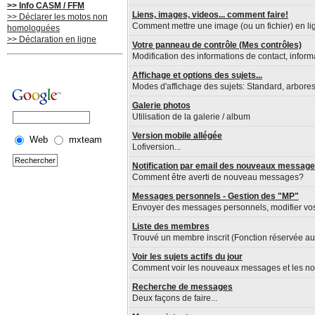
>> Info CASM / FFM
Liens, images, videos... comment faire!
>> Déclarer les motos non
Comment mettre une image (ou un fichier) en lig
homologuées
>> Déclaration en ligne
Votre panneau de contrôle (Mes contrôles)
Modification des informations de contact, inform
Affichage et options des sujets...
Modes d'affichage des sujets: Standard, arboresce
Galerie photos
Utilisation de la galerie / album
Version mobile allégée
Web
mxteam
Lofiversion...
Notification par email des nouveaux messag
Comment être averti de nouveau messages?
Messages personnels - Gestion des "MP"
Envoyer des messages personnels, modifier vo
Liste des membres
Trouvé un membre inscrit (Fonction réservée 
Voir les sujets actifs du jour
Comment voir les nouveaux messages et les nou
Recherche de messages
Deux façons de faire...