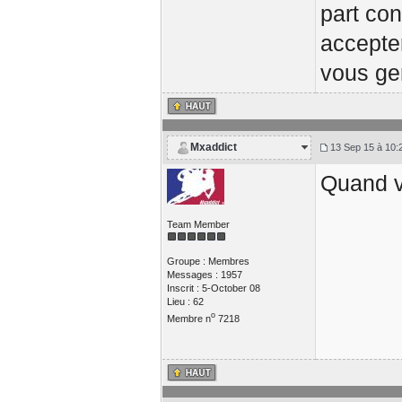
part con
accepte
vous gen
Mxaddict
13 Sep 15 à 10:
Quand v
Team Member
Groupe : Membres
Messages : 1957
Inscrit : 5-October 08
Lieu : 62
o
Membre n
7218