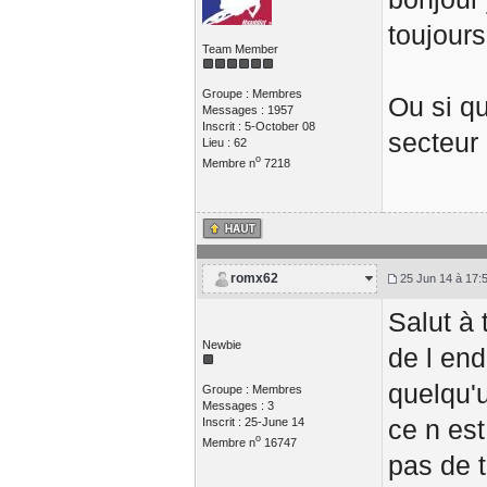
toujours
Team Member
Groupe : Membres
Ou si q
Messages : 1957
Inscrit : 5-October 08
secteur
Lieu : 62
o
Membre n
7218
romx62
25 Jun 14 à 17:
Salut à 
Newbie
de l end
quelqu'
Groupe : Membres
Messages : 3
ce n est
Inscrit : 25-June 14
o
Membre n
16747
pas de t