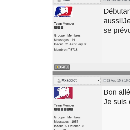
Débutan
aussi!Je
Team Member
se prévo
Groupe : Membres
Messages : 44
Inscrit : 21-February 08
o
Membre n
5718
Mxaddict
22 Aug 15 à 18:
Bon all
Je suis
Team Member
Groupe : Membres
Messages : 1957
Inscrit : 5-October 08