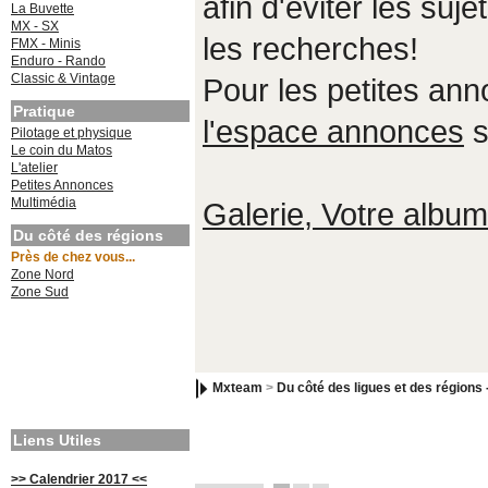
afin d'éviter les suje
La Buvette
MX - SX
les recherches!
FMX - Minis
Enduro - Rando
Classic & Vintage
Pour les petites an
Pratique
l'espace annonces
s
Pilotage et physique
Le coin du Matos
L'atelier
Petites Annonces
Multimédia
Galerie, Votre album,
Du côté des régions
Près de chez vous...
Zone Nord
Zone Sud
Mxteam
>
Du côté des ligues et des régions 
Liens Utiles
>> Calendrier 2017 <<