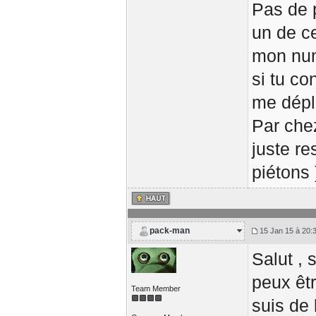
Pas de 
un de c
mon num
si tu co
me dépla
Par chez
juste re
piétons 
pack-man
15 Jan 15 à 20:
Salut , 
peux êtr
Team Member
suis de