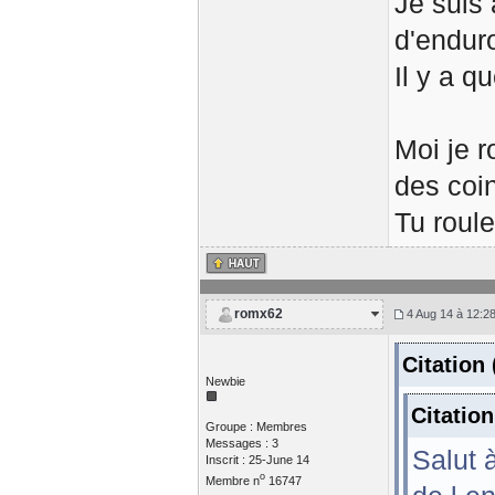
Je suis 
d'enduro
Il y a q
Moi je r
des coi
Tu roul
romx62
4 Aug 14 à 12:2
Citation
Newbie
Citatio
Groupe : Membres
Messages : 3
Salut 
Inscrit : 25-June 14
o
Membre n
16747