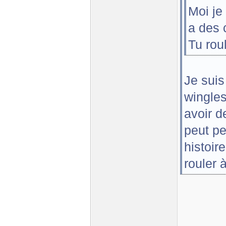
Moi je 
a des 
Tu rou
Je suis
wingles
avoir d
peut pe
histoir
rouler 