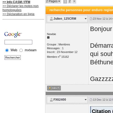
2 Pages
1
2
>
>> Info CASM / FFM
>> Déclarer les motos non
recherche personnes pour enduro regio
homologuées
>> Déclaration en ligne
Julien_125CRM
23 Nov 12 à 14:
Bonjour 
Newbie
Démarra
Groupe : Membres
Messages : 1
Web
mxteam
qui souh
Inscrit : 23-November 12
o
Membre n
15162
Béthune 
Gazzzz
FX62400
13 Dec 12 à 12:
Citation