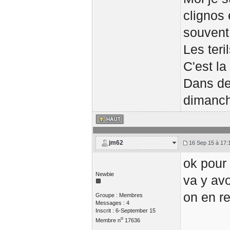
clignos 
souvent
Les teri
C'est la
Dans de
dimanch
jm62
16 Sep 15 à 17:
ok pour 
Newbie
va y av
on en r
Groupe : Membres
Messages : 4
Inscrit : 6-September 15
o
Membre n
17636