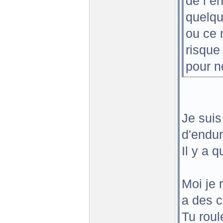
de l e
quelqu
ou ce 
risque
pour n
Je suis
d'endur
Il y a 
Moi je 
a des 
Tu rou