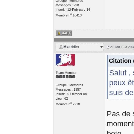
Groupe : Membres
Messages : 298
Inscrit : 12-February 14
o
Membre n
16413
Mxaddict
21 Jan 15 à 20:
Citation
Salut , 
Team Member
peux êt
Groupe : Membres
Messages : 1957
suis de
Inscrit : 5-October 08
Lieu : 62
o
Membre n
7218
Pas de s
moment q
bete.