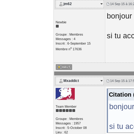
jm62
14 Sep 15 à 16:
bonjour
Newbie
si tu ac
Groupe : Membres
Messages : 4
Inscrit : 6-September 15
o
Membre n
17636
Mxaddict
14 Sep 15 à 17:
Citation
bonjou
Team Member
Groupe : Membres
Messages : 1957
si tu a
Inscrit : 5-October 08
Lieu : 62