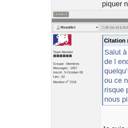
piquer 
Mxaddict
29 Jun 14 à 15:
Citation
Salut à
Team Member
de l en
Groupe : Membres
Messages : 1957
quelqu'
Inscrit : 5-October 08
Lieu : 62
ou ce n
o
Membre n
7218
risque 
nous p