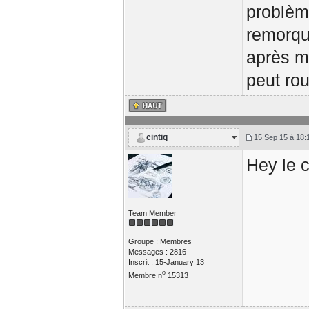
problème
remorq
après mo
peut rou
cintiq
15 Sep 15 à 18:
Hey le c
Team Member
Groupe : Membres
Messages : 2816
Inscrit : 15-January 13
o
Membre n
15313