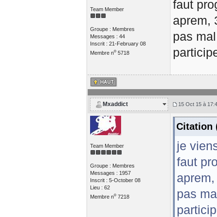
faut pro
Team Member
aprem, 3
Groupe : Membres
pas mal
Messages : 44
Inscrit : 21-February 08
particip
o
Membre n
5718
Mxaddict
15 Oct 15 à 17:
Citation
je vien
Team Member
faut pr
Groupe : Membres
Messages : 1957
aprem, 
Inscrit : 5-October 08
Lieu : 62
pas mal
o
Membre n
7218
partici