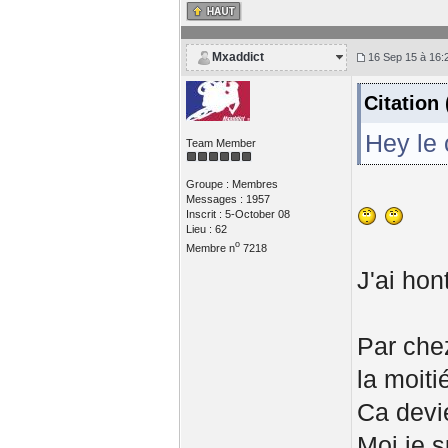
Mxaddict
16 Sep 15 à 16:
Citation
Hey le 
Team Member
Groupe : Membres
Messages : 1957
Inscrit : 5-October 08
Lieu : 62
o
Membre n
7218
J'ai hon
Par chez
la moitié
Ca devie
Moi je 