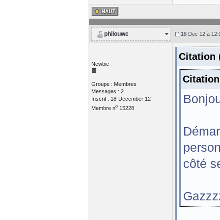
philouwe
18 Dec 12 à 12:
Citation
Newbie
Citatio
Groupe : Membres
Messages : 2
Bonjou
Inscrit : 18-December 12
o
Membre n
15228
Démarr
person
côté s
Gazzz