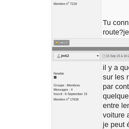
o
Membre n
7218
Tu conn
route?je
jm62
15 Sep 15 à 16:
il y a q
Newbie
sur les 
par cont
Groupe : Membres
Messages : 4
quelque
Inscrit : 6-September 15
o
Membre n
17636
entre le
voiture
je peut