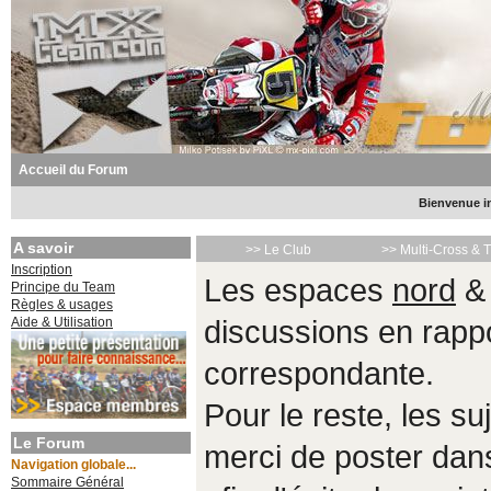
Accueil du Forum
Bienvenue in
A savoir
>> Le Club
>> Multi-Cross & 
Inscription
Les espaces
nord
Principe du Team
Règles & usages
Aide & Utilisation
discussions en rappo
correspondante.
Pour le reste, les s
Le Forum
merci de poster da
Navigation globale...
Sommaire Général