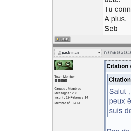
Tu conn
A plus.
Seb
pack-man
3 Feb 15 à 13:1
Citation
Team Member
Citatio
Groupe : Membres
Salut ,
Messages : 298
Inscrit : 12-February 14
peux ê
o
Membre n
16413
suis d