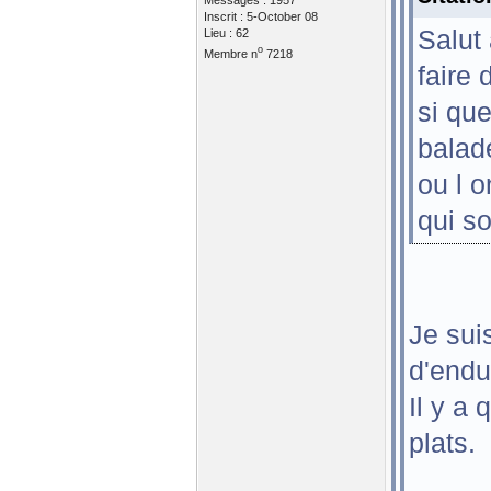
Messages : 1957
Inscrit : 5-October 08
Salut
Lieu : 62
o
Membre n
7218
faire 
si qu
balade
ou l o
qui s
Je sui
d'endu
Il y a
plats.