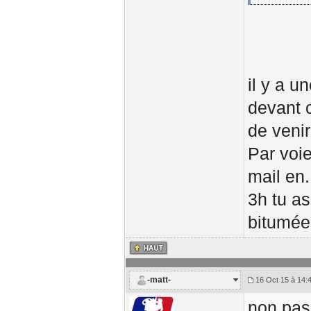
il y a 
devant c
de venir
Par voie
mail en.
3h tu as
bitumée
-matt-
16 Oct 15 à 14:
non pas 