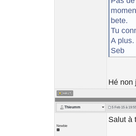
Pas de 
moment 
bete.
Tu con
A plus.
Seb
Hé non j
Thieumm
5 Feb 15 à 19:5
Salut à 
Newbie