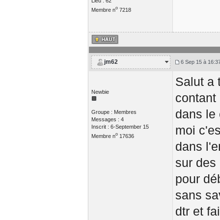
Lieu : 62
o
Membre n
7218
jm62
6 Sep 15 à 16:3
Salut a 
Newbie
contant 
dans le 
Groupe : Membres
Messages : 4
moi c'es
Inscrit : 6-September 15
o
Membre n
17636
dans l'e
sur des 
pour déb
sans sav
dtr et f