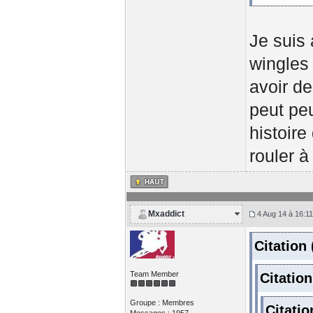
Je suis 
wingles 
avoir de
peut peu
histoir
rouler à
Mxaddict
4 Aug 14 à 16:11
Citation
Team Member
Citatio
Groupe : Membres
Citati