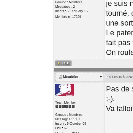
je suis 
Groupe : Membres
Messages : 2
tourné,
Inscrit : 5-February 15
o
Membre n
17229
une sort
Le pater
fait pas
On roul
Mxaddict
5 Feb 15 à 20:0
Pas de s
;-).
Team Member
Va fallo
Groupe : Membres
Messages : 1957
Inscrit : 5-October 08
Lieu : 62
o