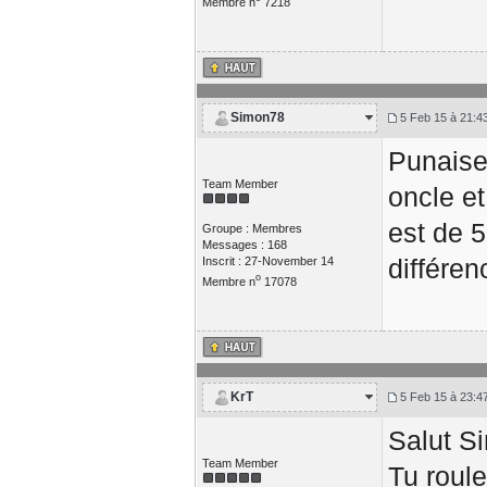
Membre n
7218
Simon78
5 Feb 15 à 21:4
Punaise
Team Member
oncle e
est de 5
Groupe : Membres
Messages : 168
différen
Inscrit : 27-November 14
o
Membre n
17078
KrT
5 Feb 15 à 23:4
Salut S
Team Member
Tu roul