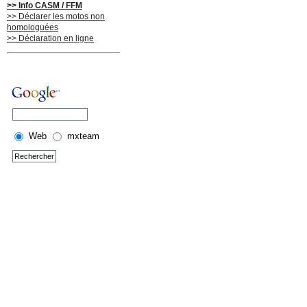
>> Info CASM / FFM
>> Déclarer les motos non
homologuées
>> Déclaration en ligne
Web
mxteam