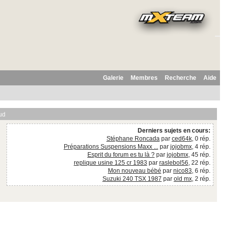
Galerie
Membres
Recherche
Aide
ud
Derniers sujets en cours:
Stéphane Roncada
par
ced64k
, 0 rép.
Préparations Suspensions Maxx ...
par
jojobmx
, 4 rép.
Esprit du forum es tu là ?
par
jojobmx
, 45 rép.
replique usine 125 cr 1983
par
raslebol56
, 22 rép.
Mon nouveau bébé
par
nico83
, 6 rép.
Suzuki 240 TSX 1987
par
old mx
, 2 rép.