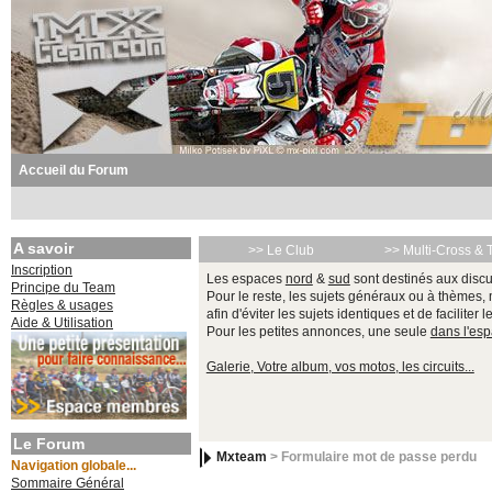
Accueil du Forum
A savoir
>> Le Club
>> Multi-Cross & 
Inscription
Les espaces
nord
&
sud
sont destinés aux discu
Principe du Team
Pour le reste, les sujets généraux ou à thèmes,
Règles & usages
afin d'éviter les sujets identiques et de faciliter 
Aide & Utilisation
Pour les petites annonces, une seule
dans l'es
Galerie, Votre album, vos motos, les circuits...
Le Forum
Mxteam
> Formulaire mot de passe perdu
Navigation globale...
Sommaire Général