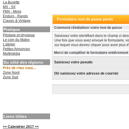
La Buvette
MX - SX
FMX - Minis
Enduro - Rando
Formulaire mot de passe perdu
Classic & Vintage
Comment réinitialiser votre mot de passe
Pratique
Pilotage et physique
Saisissez votre identifiant dans le champ ci-dess
Le coin du Matos
Une fois que vous avez envoyé le formulaire, vo
L'atelier
sur lequel vous devrez cliquer pour avoir plus d'
Petites Annonces
Merci de compléter le formulaire entièrement
Multimédia
Du côté des régions
Saisissez votre pseudo
Près de chez vous...
Zone Nord
OU saisissez votre adresse de courriel
Zone Sud
Liens Utiles
>> Calendrier 2017 <<