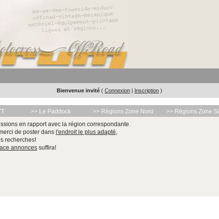
Bienvenue invité
(
Connexion
|
Inscription
)
TT
>> Le Paddock
>> Régions Zone Nord
>> Régions Zone S
ssions en rapport avec la région correspondante.
 merci de poster dans
l'endroit le plus adapté
,
les recherches!
pace annonces
suffira!