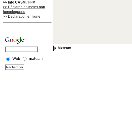
>> Info CASM / FFM
>> Déclarer les motos non
homologuées
>> Déclaration en ligne
Mxteam
Web
mxteam