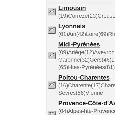
Limousin
(19)Corrèze(23)Creus
Lyonnais
(01)Ain(42)Loire(69)R
Midi-Pyrénées
(09)Ariège(12)Aveyron
Garonne(32)Gers(46)L
(65)Htes-Pyrénées(81)
Poitou-Charentes
(16)Charente(17)Chare
Sèvres(86)Vienne
Provence-Côte-d'A
(04)Alpes-hte-Provenc