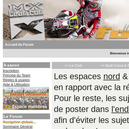
Accueil du Forum
Bienvenue in
A savoir
>> Le Club
>> Multi-Cross & 
Inscription
Les espaces
nord
Principe du Team
Règles & usages
Aide & Utilisation
en rapport avec la 
Pour le reste, les s
de poster dans
l'end
Le Forum
afin d'éviter les suje
Navigation globale...
Sommaire Général