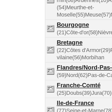
rhin(08)Ardennes(10)
(54)Meurthe-et-
Moselle(55)Meuse(57)
Bourgogne
(21)Côte-d'or(58)Nièv
Bretagne
(22)Côtes d'Armor(29)Fi
vilaine(56)Morbihan
Flandres/Nord-Pas-
(59)Nord(62)Pas-de-Ca
Franche-Comté
(25)Doubs(39)Jura(70)
Ile-de-France
(77)Seine-et-Marne(78