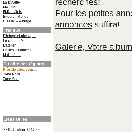
recherches!
La Buvette
MX - SX
Pour les petites an
FMX - Minis
Enduro - Rando
Classic & Vintage
annonces
suffira!
Pratique
Pilotage et physique
Le coin du Matos
Galerie, Votre album,
L'atelier
Petites Annonces
Multimédia
Du côté des régions
Près de chez vous...
Zone Nord
Zone Sud
Liens Utiles
>> Calendrier 2017 <<