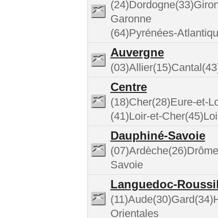
(24)Dordogne(33)Giron
Garonne
(64)Pyrénées-Atlantiq
Auvergne
(03)Allier(15)Cantal(
Centre
(18)Cher(28)Eure-et-Lo
(41)Loir-et-Cher(45)Loi
Dauphiné-Savoie
(07)Ardèche(26)Drôme(
Savoie
Languedoc-Roussi
(11)Aude(30)Gard(34)H
Orientales