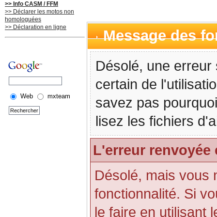
>> Info CASM / FFM
>> Déclarer les motos non
homologuées
>> Déclaration en ligne
Message des f
Désolé, une erreur 
certain de l'utilisa
Web
mxteam
savez pas pourquoi
lisez les fichiers d
L'erreur renvoyée 
Désolé, mais vous n'
fonctionnalité. Si 
le faire en utilisant 