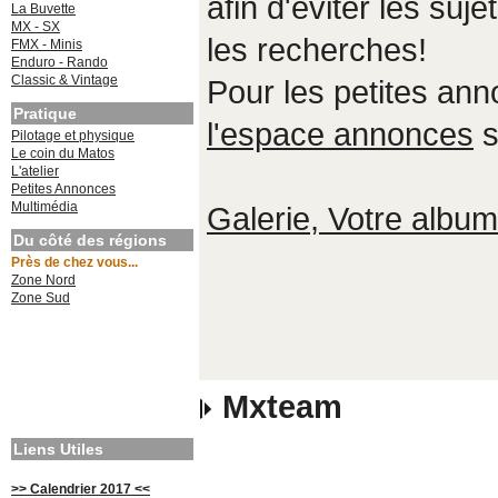
afin d'éviter les suje
La Buvette
MX - SX
les recherches!
FMX - Minis
Enduro - Rando
Classic & Vintage
Pour les petites an
Pratique
l'espace annonces
s
Pilotage et physique
Le coin du Matos
L'atelier
Petites Annonces
Multimédia
Galerie, Votre album,
Du côté des régions
Près de chez vous...
Zone Nord
Zone Sud
Mxteam
Liens Utiles
>> Calendrier 2017 <<