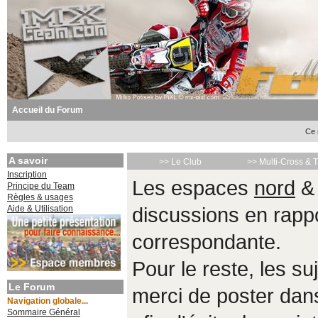
Accueil du Forum
Ce 
A savoir
>> Le Club
>> Multi-Cross & 
Inscription
Les espaces
nord
Principe du Team
Règles & usages
Aide & Utilisation
discussions en rappo
correspondante.
Pour le reste, les s
Le Forum
merci de poster da
Navigation globale...
Sommaire Général