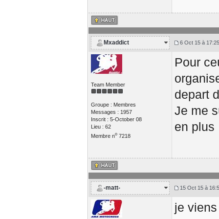
Mxaddict
6 Oct 15 à 17:2
Pour ceu
organis
Team Member
depart 
Groupe : Membres
Je me su
Messages : 1957
Inscrit : 5-October 08
en plus 
Lieu : 62
o
Membre n
7218
-matt-
15 Oct 15 à 16:
je vien