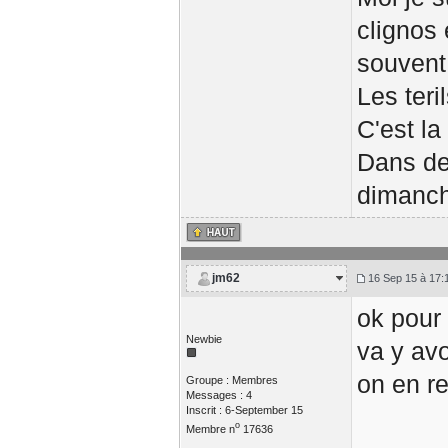
clignos 
souvent
Les teri
C'est la
Dans de
dimanch
jm62
16 Sep 15 à 17:
ok pour 
Newbie
va y av
on en r
Groupe : Membres
Messages : 4
Inscrit : 6-September 15
o
Membre n
17636