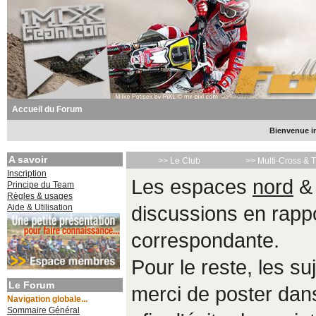
Accueil du Forum
Bienvenue in
A savoir
>> Le Club
>> Multi-Cross & 
Inscription
Les espaces
nord
Principe du Team
Règles & usages
Aide & Utilisation
discussions en rappo
correspondante.
Pour le reste, les s
Le Forum
merci de poster da
Navigation globale...
Sommaire Général