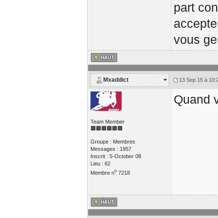
part con
accepte
vous gen
Mxaddict
13 Sep 15 à 10:
Quand v
Team Member
Groupe : Membres
Messages : 1957
Inscrit : 5-October 08
Lieu : 62
o
Membre n
7218