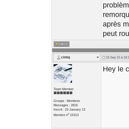
problème
remorq
après mo
peut rou
cintiq
15 Sep 15 à 18:
Hey le c
Team Member
Groupe : Membres
Messages : 2816
Inscrit : 15-January 13
o
Membre n
15313