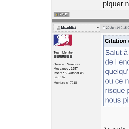
piquer 
Mxaddict
29 Jun 14 à 15:
Citation
Salut à
Team Member
de l en
Groupe : Membres
Messages : 1957
quelqu'
Inscrit : 5-October 08
Lieu : 62
ou ce n
o
Membre n
7218
risque 
nous p