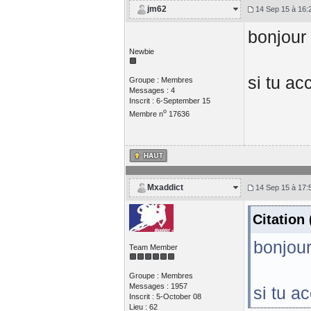
jm62
14 Sep 15 à 16:
bonjour
Newbie
si tu ac
Groupe : Membres
Messages : 4
Inscrit : 6-September 15
o
Membre n
17636
Mxaddict
14 Sep 15 à 17:
Citation
bonjou
Team Member
Groupe : Membres
Messages : 1957
si tu a
Inscrit : 5-October 08
Lieu : 62