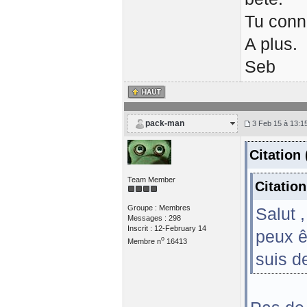
Tu conn
A plus.
Seb
pack-man
3 Feb 15 à 13:1
Citation
Team Member
Citatio
Groupe : Membres
Salut ,
Messages : 298
Inscrit : 12-February 14
peux ê
o
Membre n
16413
suis d