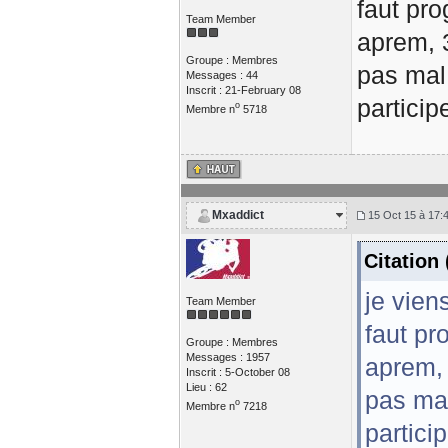
faut pro
Team Member
aprem, 3
Groupe : Membres
pas mal
Messages : 44
Inscrit : 21-February 08
particip
o
Membre n
5718
Mxaddict
15 Oct 15 à 17:
Citation
je vien
Team Member
faut pr
Groupe : Membres
Messages : 1957
aprem, 
Inscrit : 5-October 08
Lieu : 62
pas mal
o
Membre n
7218
partici