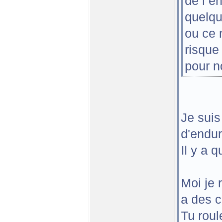
de l e
quelqu
ou ce 
risque
pour n
Je suis
d'endur
Il y a 
Moi je 
a des 
Tu rou