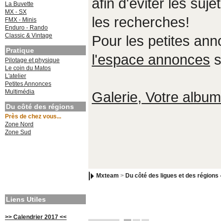
afin d'éviter les suje
La Buvette
MX - SX
les recherches!
FMX - Minis
Enduro - Rando
Classic & Vintage
Pour les petites an
Pratique
l'espace annonces
s
Pilotage et physique
Le coin du Matos
L'atelier
Petites Annonces
Multimédia
Galerie, Votre album,
Du côté des régions
Près de chez vous...
Zone Nord
Zone Sud
Mxteam
>
Du côté des ligues et des régions 
Liens Utiles
>> Calendrier 2017 <<