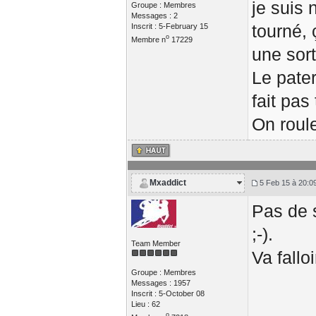
je suis 
Groupe : Membres
Messages : 2
tourné,
Inscrit : 5-February 15
o
Membre n
17229
une sort
Le pater
fait pas
On roul
Mxaddict
5 Feb 15 à 20:0
Pas de s
;-).
Team Member
Va fallo
Groupe : Membres
Messages : 1957
Inscrit : 5-October 08
Lieu : 62
o