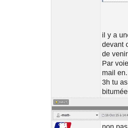
il y a 
devant c
de venir
Par voie
mail en.
3h tu as
bitumée
-matt-
16 Oct 15 à 14:
non pas 