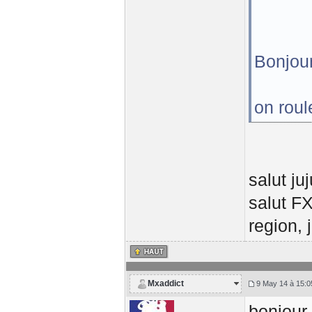
Bonjour
on roul
salut ju
salut FX
region, 
Mxaddict
9 May 14 à 15:0
bonjour 