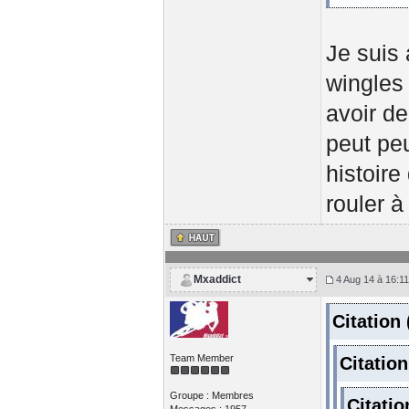
Je suis 
wingles 
avoir de
peut peu
histoir
rouler à
Mxaddict
4 Aug 14 à 16:11
Citation
Team Member
Citatio
Groupe : Membres
Citati