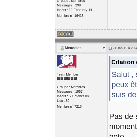
Groupe : Membres
Messages : 298
Inscrit : 12-February 14
o
Membre n
16413
Mxaddict
21 Jan 15 à 20:
Citation
Salut , 
Team Member
peux êt
Groupe : Membres
Messages : 1957
suis de
Inscrit : 5-October 08
Lieu : 62
o
Membre n
7218
Pas de s
moment q
bete.