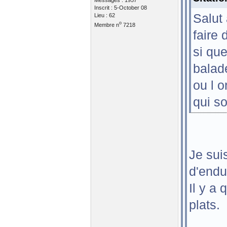
Messages : 1957
Inscrit : 5-October 08
Salut
Lieu : 62
o
Membre n
7218
faire 
si qu
balade
ou l o
qui s
Je sui
d'endu
Il y a
plats.