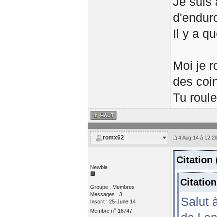
Je suis 
d'enduro
Il y a q
Moi je r
des coi
Tu roul
romx62
4 Aug 14 à 12:2
Citation
Newbie
Citatio
Groupe : Membres
Messages : 3
Salut 
Inscrit : 25-June 14
o
Membre n
16747