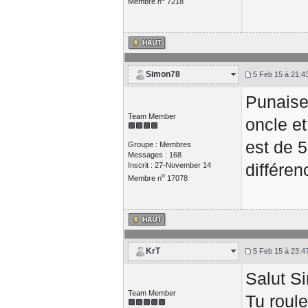
Membre n
7218
Simon78
5 Feb 15 à 21:4
Punaise
Team Member
oncle e
est de 5
Groupe : Membres
Messages : 168
différen
Inscrit : 27-November 14
o
Membre n
17078
KrT
5 Feb 15 à 23:4
Salut S
Team Member
Tu roul