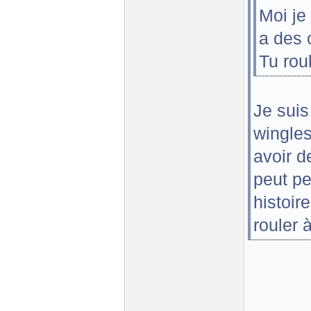
Moi je 
a des 
Tu rou
Je suis
wingles
avoir d
peut pe
histoir
rouler 