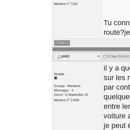
o
Membre n
7218
Tu conn
route?je
jm62
15 Sep 15 à 16:
il y a q
Newbie
sur les 
par cont
Groupe : Membres
Messages : 4
quelque
Inscrit : 6-September 15
o
Membre n
17636
entre le
voiture
je peut