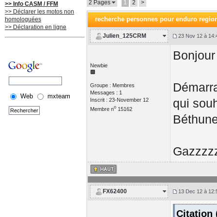
2 Pages
1
2
>
>> Info CASM / FFM
>> Déclarer les motos non
recherche personnes pour enduro regio
homologuées
>> Déclaration en ligne
Julien_125CRM
23 Nov 12 à 14:
Bonjour 
Newbie
Démarra
Groupe : Membres
Messages : 1
Web
mxteam
qui souh
Inscrit : 23-November 12
o
Membre n
15162
Béthune 
Gazzzz
FX62400
13 Dec 12 à 12:
Citation