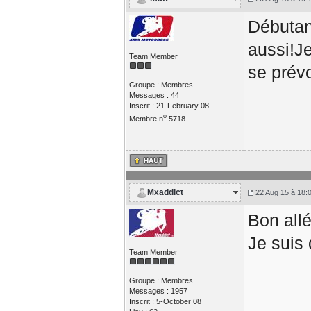
Débutan
aussi!Je
Team Member
se prévo
Groupe : Membres
Messages : 44
Inscrit : 21-February 08
o
Membre n
5718
Mxaddict
22 Aug 15 à 18:
Bon all
Je suis
Team Member
Groupe : Membres
Messages : 1957
Inscrit : 5-October 08