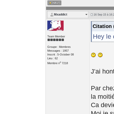
Mxaddict
16 Sep 15 à 16:
Citation
Hey le 
Team Member
Groupe : Membres
Messages : 1957
Inscrit : 5-October 08
Lieu : 62
o
Membre n
7218
J'ai hon
Par chez
la moitié
Ca devie
Moi je 