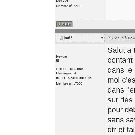
Lieu : 62
o
Membre n
7218
jm62
6 Sep 15 à 16:3
Salut a 
Newbie
contant 
dans le 
Groupe : Membres
Messages : 4
moi c'es
Inscrit : 6-September 15
o
Membre n
17636
dans l'e
sur des 
pour déb
sans sav
dtr et f