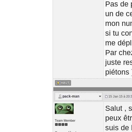
Pas de 
un de c
mon num
si tu co
me dépla
Par chez
juste re
piétons 
pack-man
15 Jan 15 à 20:
Salut , 
peux êtr
Team Member
suis de