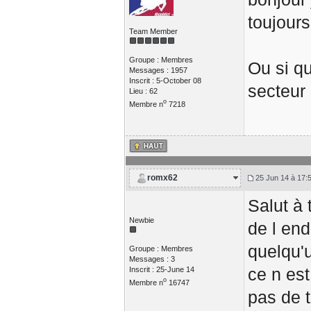
toujours
Team Member
Groupe : Membres
Ou si q
Messages : 1957
Inscrit : 5-October 08
secteur
Lieu : 62
o
Membre n
7218
romx62
25 Jun 14 à 17:
Salut à 
Newbie
de l end
quelqu'
Groupe : Membres
Messages : 3
ce n est
Inscrit : 25-June 14
o
Membre n
16747
pas de t