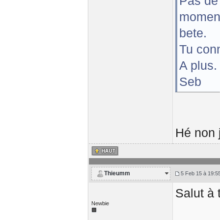
Pas de 
moment 
bete.
Tu con
A plus.
Seb
Hé non j
Thieumm
5 Feb 15 à 19:5
Salut à 
Newbie