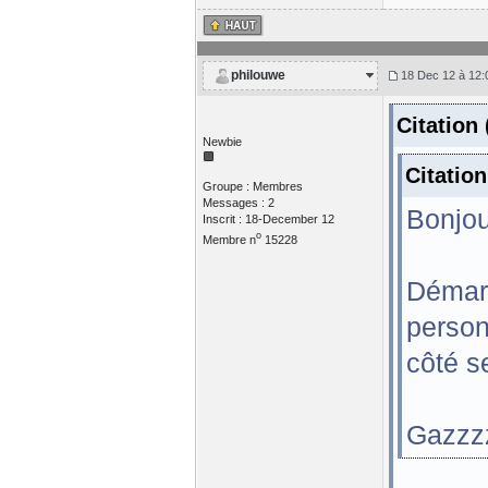
philouwe
18 Dec 12 à 12:
Citation
Newbie
Citatio
Groupe : Membres
Messages : 2
Bonjou
Inscrit : 18-December 12
o
Membre n
15228
Démarr
person
côté s
Gazzz