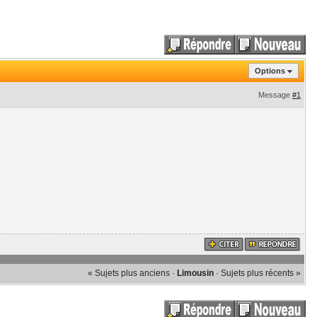
Options
Message
#1
« Sujets plus anciens
·
Limousin
·
Sujets plus récents »