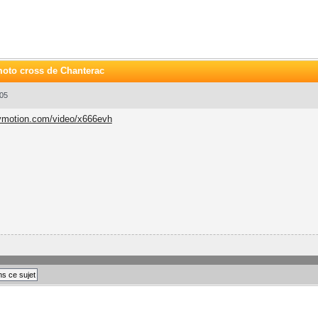
moto cross de Chanterac
05
lymotion.com/video/x666evh