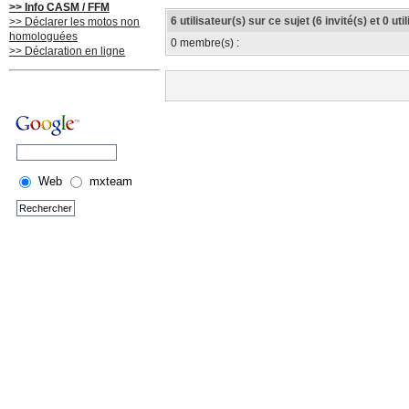
>> Info CASM / FFM
6 utilisateur(s) sur ce sujet (6 invité(s) et 0 u
>> Déclarer les motos non
homologuées
0 membre(s) :
>> Déclaration en ligne
Web
mxteam