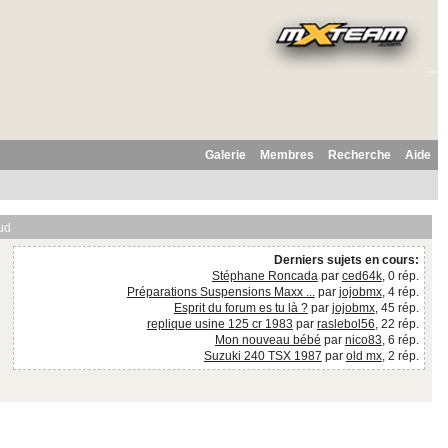
Galerie
Membres
Recherche
Aide
ud
Derniers sujets en cours:
Stéphane Roncada
par
ced64k
, 0 rép.
Préparations Suspensions Maxx ...
par
jojobmx
, 4 rép.
Esprit du forum es tu là ?
par
jojobmx
, 45 rép.
replique usine 125 cr 1983
par
raslebol56
, 22 rép.
Mon nouveau bébé
par
nico83
, 6 rép.
Suzuki 240 TSX 1987
par
old mx
, 2 rép.