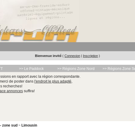
Bienvenue invité
(
Connexion
|
Inscription
)
TT
>> Le Paddock
>> Régions Zone Nord
>> Régions Zone S
ssions en rapport avec la région correspondante.
 merci de poster dans
l'endroit le plus adapté
,
les recherches!
pace annonces
suffira!
 - zone sud
>
Limousin