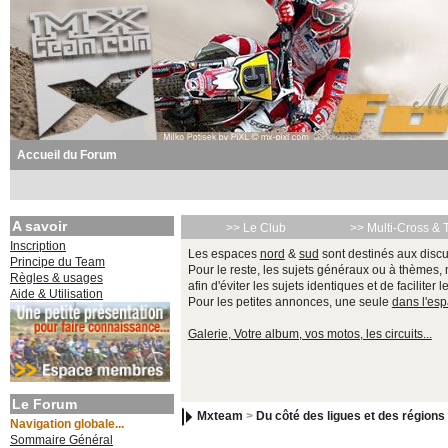
Accueil du Forum
A savoir
>> Le Club
>> Multi-Cross & 
Inscription
Les espaces
nord
&
sud
sont destinés aux discu
Principe du Team
Pour le reste, les sujets généraux ou à thèmes,
Règles & usages
afin d'éviter les sujets identiques et de faciliter 
Aide & Utilisation
Pour les petites annonces, une seule
dans l'es
Galerie, Votre album, vos motos, les circuits...
Le Forum
Mxteam
>
Du côté des ligues et des régions
Navigation globale...
Sommaire Général