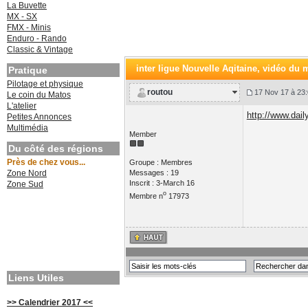
La Buvette
MX - SX
FMX - Minis
Enduro - Rando
Classic & Vintage
inter ligue Nouvelle Aqitaine
, vidéo du 
Pratique
Pilotage et physique
routou
17 Nov 17 à 23:
Le coin du Matos
L'atelier
http://www.dai
Petites Annonces
Multimédia
Member
Du côté des régions
Près de chez vous...
Groupe : Membres
Zone Nord
Messages : 19
Inscrit : 3-March 16
Zone Sud
o
Membre n
17973
Liens Utiles
>> Calendrier 2017 <<