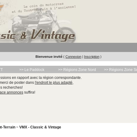
Bienvenue invité
(
Connexion
|
Inscription
)
TT
>> Le Paddock
>> Régions Zone Nord
>> Régions Zone S
ssions en rapport avec la région correspondante.
 merci de poster dans
l'endroit le plus adapté
,
les recherches!
pace annonces
suffira!
t-Terrain
>
VMX - Classic & Vintage