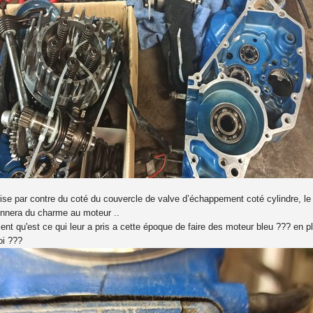
se par contre du coté du couvercle de valve d’échappement coté cylindre, le c
onnera du charme au moteur ..
t qu'est ce qui leur a pris a cette époque de faire des moteur bleu ??? en plu
oi ???