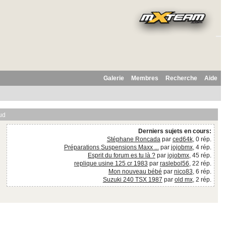
Galerie
Membres
Recherche
Aide
ud
Derniers sujets en cours:
Stéphane Roncada
par
ced64k
, 0 rép.
Préparations Suspensions Maxx ...
par
jojobmx
, 4 rép.
Esprit du forum es tu là ?
par
jojobmx
, 45 rép.
replique usine 125 cr 1983
par
raslebol56
, 22 rép.
Mon nouveau bébé
par
nico83
, 6 rép.
Suzuki 240 TSX 1987
par
old mx
, 2 rép.