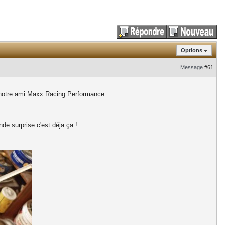
Options
Message
#61
ar notre ami Maxx Racing Performance
de surprise c'est déja ça !