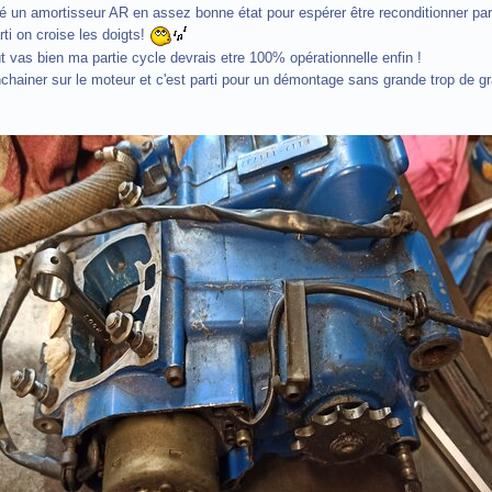
ouvé un amortisseur AR en assez bonne état pour espérer être reconditionner 
arti on croise les doigts!
t vas bien ma partie cycle devrais etre 100% opérationnelle enfin !
nchainer sur le moteur et c'est parti pour un démontage sans grande trop de gr