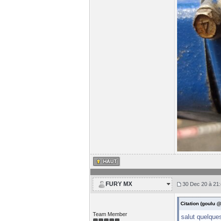
FURY MX
30 Dec 20 à 21:
Citation (goulu 
Team Member
salut quelque