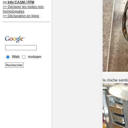
>> Info CASM / FFM
>> Déclarer les motos non
homologuées
>> Déclaration en ligne
Web
mxteam
la cloche sembl