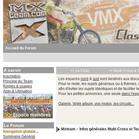
Accueil du Forum
A savoir
>> Le Club
>> Multi-Cross & 
Inscription
Les espaces
nord
&
sud
sont destinés aux discu
Principe du Team
Pour le reste, les sujets généraux ou à thèmes,
Règles & usages
afin d'éviter les sujets identiques et de faciliter 
Aide & Utilisation
Pour les petites annonces, une seule
dans l'es
Galerie, Votre album, vos motos, les circuits...
Le Forum
Mxteam
>
Infos générales Multi-Cross et Tou
Navigation globale...
Sommaire Général