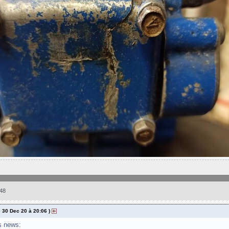
48
@ 30 Dec 20 à 20:06 )
s news: