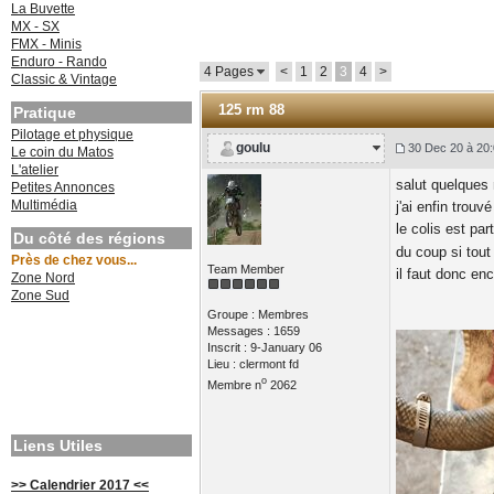
La Buvette
MX - SX
FMX - Minis
Enduro - Rando
4 Pages
<
1
2
3
4
>
Classic & Vintage
125 rm 88
Pratique
Pilotage et physique
goulu
30 Dec 20 à 20:
Le coin du Matos
L'atelier
salut quelques
Petites Annonces
Multimédia
j'ai enfin trou
le colis est par
Du côté des régions
du coup si tout
Près de chez vous...
Team Member
il faut donc en
Zone Nord
Zone Sud
Groupe : Membres
Messages : 1659
Inscrit : 9-January 06
Lieu : clermont fd
o
Membre n
2062
Liens Utiles
>> Calendrier 2017 <<