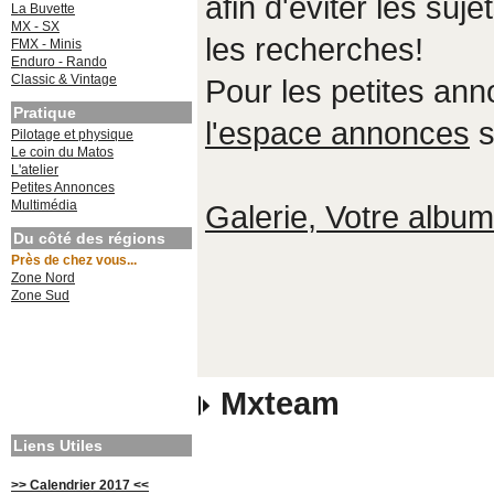
afin d'éviter les suje
La Buvette
MX - SX
les recherches!
FMX - Minis
Enduro - Rando
Classic & Vintage
Pour les petites an
Pratique
l'espace annonces
s
Pilotage et physique
Le coin du Matos
L'atelier
Petites Annonces
Multimédia
Galerie, Votre album,
Du côté des régions
Près de chez vous...
Zone Nord
Zone Sud
Mxteam
Liens Utiles
>> Calendrier 2017 <<