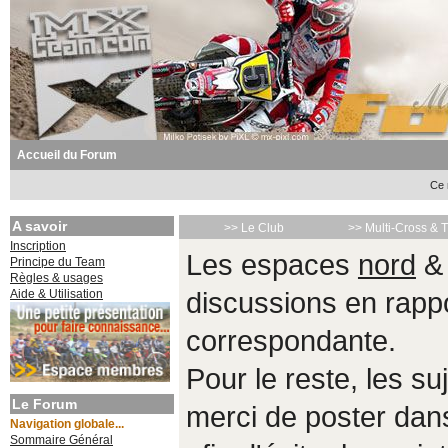
Accueil du Forum
Ce 
A savoir
>> Le Club
>> Multi-Cross & 
Inscription
Les espaces
nord
Principe du Team
Règles & usages
Aide & Utilisation
discussions en rappo
correspondante.
Pour le reste, les s
Le Forum
merci de poster da
Navigation globale...
Sommaire Général