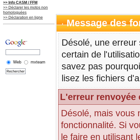
>> Info CASM / FFM
>> Déclarer les motos non
homologuées
>> Déclaration en ligne
Message des f
Désolé, une erreur 
certain de l'utilisa
Web
mxteam
savez pas pourquoi
lisez les fichiers d
L'erreur renvoyée 
Désolé, mais vous n'
fonctionnalité. Si 
le faire en utilisant 