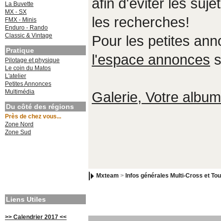
afin d'éviter les suje
La Buvette
MX - SX
les recherches!
FMX - Minis
Enduro - Rando
Classic & Vintage
Pour les petites an
Pratique
l'espace annonces
s
Pilotage et physique
Le coin du Matos
L'atelier
Petites Annonces
Multimédia
Galerie, Votre album,
Du côté des régions
Près de chez vous...
Zone Nord
Zone Sud
Mxteam
>
Infos générales Multi-Cross et Tou
Liens Utiles
>> Calendrier 2017 <<