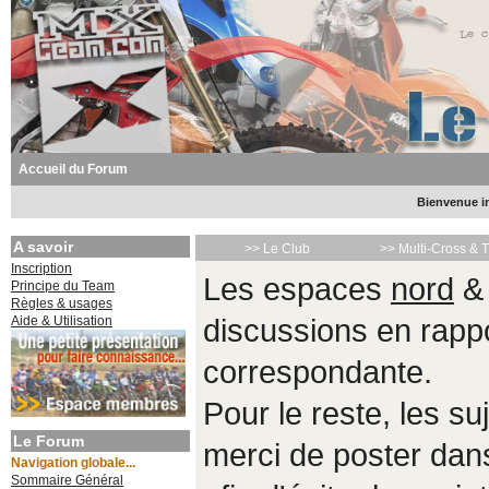
Accueil du Forum
Bienvenue in
A savoir
>> Le Club
>> Multi-Cross & 
Inscription
Les espaces
nord
Principe du Team
Règles & usages
Aide & Utilisation
discussions en rappo
correspondante.
Pour le reste, les s
Le Forum
merci de poster da
Navigation globale...
Sommaire Général