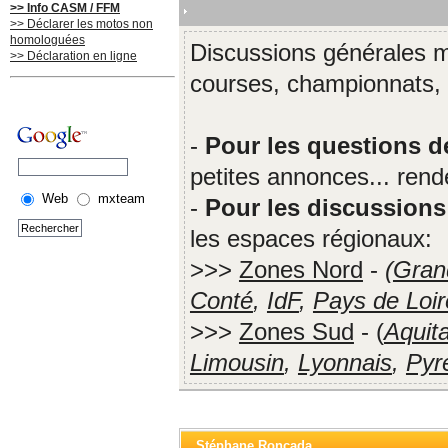
>> Info CASM / FFM
>> Déclarer les motos non
homologuées
Discussions générales mo
>> Déclaration en ligne
courses, championnats, p
-
Pour les questions d
petites annonces... ren
Web
mxteam
-
Pour les discussions
les espaces régionaux:
>>>
Zones Nord
-
(
Gran
Conté
,
IdF
,
Pays de Loir
>>>
Zones Sud
- (
Aquit
Limousin
,
Lyonnais
,
Pyr
Stéphane Roncada