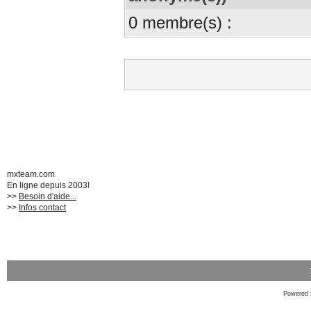
0 membre(s) :
mxteam.com
En ligne depuis 2003!
>>
Besoin d'aide...
>>
Infos contact
Powered