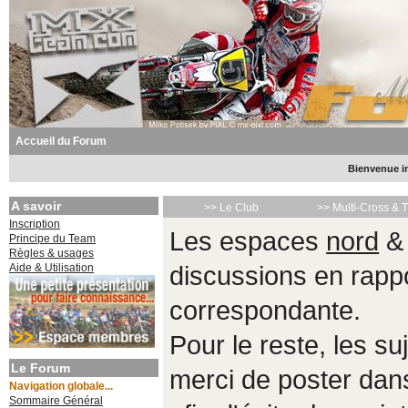
Accueil du Forum
Bienvenue in
A savoir
>> Le Club
>> Multi-Cross & 
Inscription
Les espaces
nord
Principe du Team
Règles & usages
Aide & Utilisation
discussions en rappo
correspondante.
Pour le reste, les s
Le Forum
merci de poster da
Navigation globale...
Sommaire Général