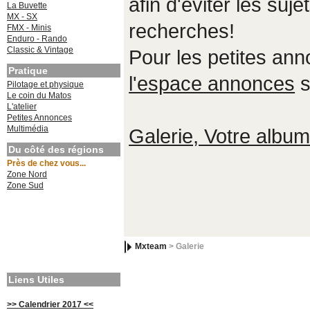
afin d'éviter les suje
La Buvette
MX - SX
recherches!
FMX - Minis
Enduro - Rando
Classic & Vintage
Pour les petites an
Pratique
l'espace annonces
s
Pilotage et physique
Le coin du Matos
L'atelier
Petites Annonces
Multimédia
Galerie, Votre album,
Du côté des régions
Près de chez vous...
Zone Nord
Zone Sud
Mxteam
> Galerie
Liens Utiles
>> Calendrier 2017 <<