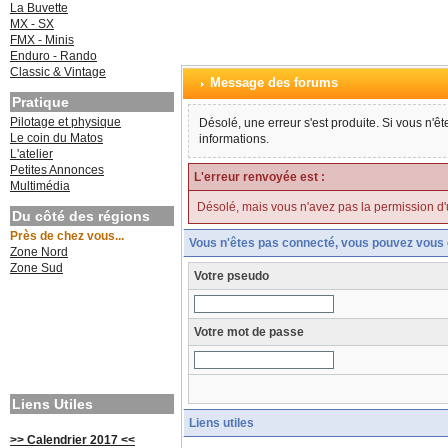
La Buvette
MX - SX
FMX - Minis
Enduro - Rando
Classic & Vintage
Message des forums
Pratique
Pilotage et physique
Désolé, une erreur s'est produite. Si vous n'ê
Le coin du Matos
informations.
L'atelier
Petites Annonces
L'erreur renvoyée est :
Multimédia
Désolé, mais vous n'avez pas la permission d'uti
Du côté des régions
Près de chez vous...
Vous n'êtes pas connecté, vous pouvez vous 
Zone Nord
Zone Sud
Votre pseudo
Votre mot de passe
Liens Utiles
Liens utiles
>> Calendrier 2017 <<