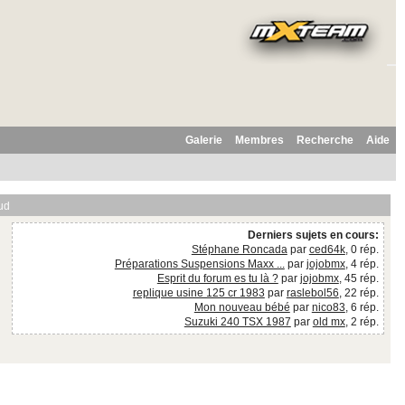
Galerie
Membres
Recherche
Aide
ud
Derniers sujets en cours:
Stéphane Roncada
par
ced64k
, 0 rép.
Préparations Suspensions Maxx ...
par
jojobmx
, 4 rép.
Esprit du forum es tu là ?
par
jojobmx
, 45 rép.
replique usine 125 cr 1983
par
raslebol56
, 22 rép.
Mon nouveau bébé
par
nico83
, 6 rép.
Suzuki 240 TSX 1987
par
old mx
, 2 rép.