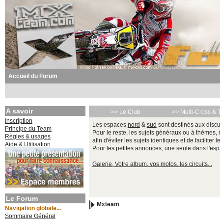
Accueil du Forum
A savoir
>> Le Club
>> Multi-Cross & 
Inscription
Les espaces
nord
&
sud
sont destinés aux discu
Principe du Team
Pour le reste, les sujets généraux ou à thèmes,
Règles & usages
afin d'éviter les sujets identiques et de faciliter 
Aide & Utilisation
Pour les petites annonces, une seule
dans l'es
Galerie, Votre album, vos motos, les circuits...
Le Forum
Mxteam
Navigation globale...
Sommaire Général