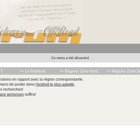
Ce menu a été désactivé
TT
>> Le Paddock
>> Régions Zone Nord
>> Régions Zone S
ssions en rapport avec la région correspondante.
 merci de poster dans
l'endroit le plus adapté
,
les recherches!
pace annonces
suffira!