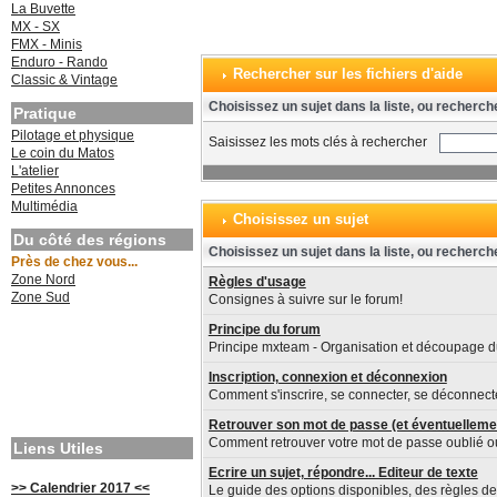
La Buvette
MX - SX
FMX - Minis
Enduro - Rando
Rechercher sur les fichiers d'aide
Classic & Vintage
Choisissez un sujet dans la liste, ou recherch
Pratique
Pilotage et physique
Saisissez les mots clés à rechercher
Le coin du Matos
L'atelier
Petites Annonces
Multimédia
Choisissez un sujet
Du côté des régions
Choisissez un sujet dans la liste, ou recherch
Près de chez vous...
Zone Nord
Règles d'usage
Zone Sud
Consignes à suivre sur le forum!
Principe du forum
Principe mxteam - Organisation et découpage d
Inscription, connexion et déconnexion
Comment s'inscrire, se connecter, se déconnecte
Retrouver son mot de passe (et éventuelleme
Comment retrouver votre mot de passe oublié 
Liens Utiles
Ecrire un sujet, répondre... Editeur de texte
>> Calendrier 2017 <<
Le guide des options disponibles, des règles de 