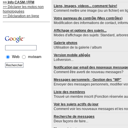
>> Info CASM / FFM
Liens, images, videos... comment faire!
>> Déclarer les motos non
Comment mettre une image (ou un fichier) en lig
homologuées
>> Déclaration en ligne
Votre panneau de contrôle (Mes contrôles)
Modification des informations de contact, inform
Affichage et options des sujets...
Modes d'affichage des sujets: Standard, arboresce
Galerie photos
Utilisation de la galerie / album
Version mobile allégée
Web
mxteam
Lofiversion...
Notification par email des nouveaux messag
Comment être averti de nouveau messages?
Messages personnels - Gestion des "MP"
Envoyer des messages personnels, modifier vo
Liste des membres
Trouvé un membre inscrit (Fonction réservée 
Voir les sujets actifs du jour
Comment voir les nouveaux messages et les nou
Recherche de messages
Deux façons de faire...