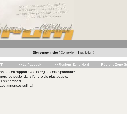
Bienvenue invité
(
Connexion
|
Inscription
)
TT
>> Le Paddock
>> Régions Zone Nord
>> Régions Zone S
ssions en rapport avec la région correspondante.
 merci de poster dans
l'endroit le plus adapté
,
les recherches!
pace annonces
suffira!
e