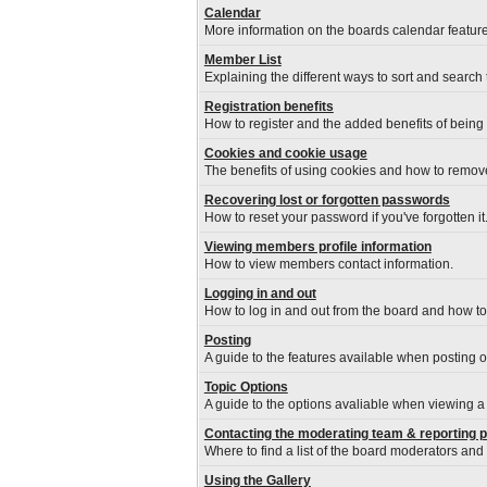
Calendar
More information on the boards calendar feature
Member List
Explaining the different ways to sort and search
Registration benefits
How to register and the added benefits of being
Cookies and cookie usage
The benefits of using cookies and how to remove
Recovering lost or forgotten passwords
How to reset your password if you've forgotten it
Viewing members profile information
How to view members contact information.
Logging in and out
How to log in and out from the board and how t
Posting
A guide to the features available when posting 
Topic Options
A guide to the options avaliable when viewing a 
Contacting the moderating team & reporting 
Where to find a list of the board moderators and
Using the Gallery