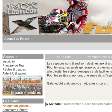
Accueil du Forum
A savoir
>> Le Club
>> Multi-Cross & 
Inscription
Les espaces
nord
&
sud
sont destinés aux discu
Principe du Team
Pour le reste, les sujets généraux ou à thèmes,
Règles & usages
afin d'éviter les sujets identiques et de faciliter 
Aide & Utilisation
Pour les petites annonces, une seule
dans l'es
Galerie, Votre album, vos motos, les circuits...
Le Forum
Mxteam
> Rechercher sur les fichiers d'aid
Navigation globale...
Sommaire Général