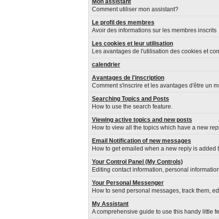
Mon assistant
Comment utiliser mon assistant?
Le profil des membres
Avoir des informations sur les membres inscrits
Les cookies et leur utilisation
Les avantages de l'utilisation des cookies et c
calendrier
Avantages de l'inscription
Comment s'inscrire et les avantages d'être un m
Searching Topics and Posts
How to use the search feature.
Viewing active topics and new posts
How to view all the topics which have a new repl
Email Notification of new messages
How to get emailed when a new reply is added to
Your Control Panel (My Controls)
Editing contact information, personal informatio
Your Personal Messenger
How to send personal messages, track them, ed
My Assistant
A comprehensive guide to use this handy little fe