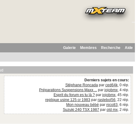
Galerie
Membres
Recherche
Aide
ud
Derniers sujets en cours:
Stéphane Roncada
par
ced64k
, 0 rép.
Préparations Suspensions Maxx ...
par
jojobmx
, 4 rép.
Esprit du forum es tu là ?
par
jojobmx
, 45 rép.
replique usine 125 cr 1983
par
raslebol56
, 22 rép.
Mon nouveau bébé
par
nico83
, 6 rép.
Suzuki 240 TSX 1987
par
old mx
, 2 rép.