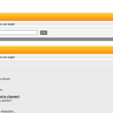
ez un sujet
ez un sujet
u forum
r...
nt le changer)
ou perdu?
rédaction...