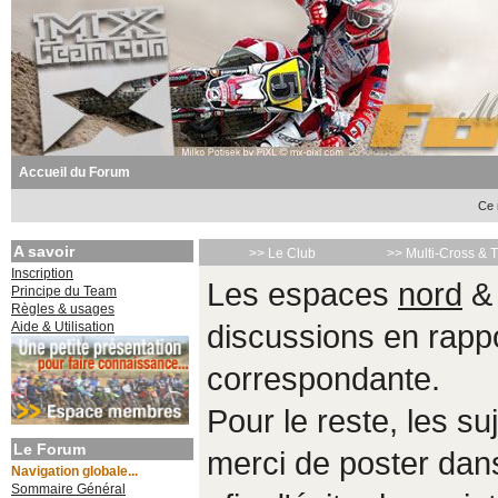
Accueil du Forum
Ce 
A savoir
>> Le Club
>> Multi-Cross & 
Inscription
Les espaces
nord
Principe du Team
Règles & usages
Aide & Utilisation
discussions en rappo
correspondante.
Pour le reste, les s
Le Forum
merci de poster da
Navigation globale...
Sommaire Général