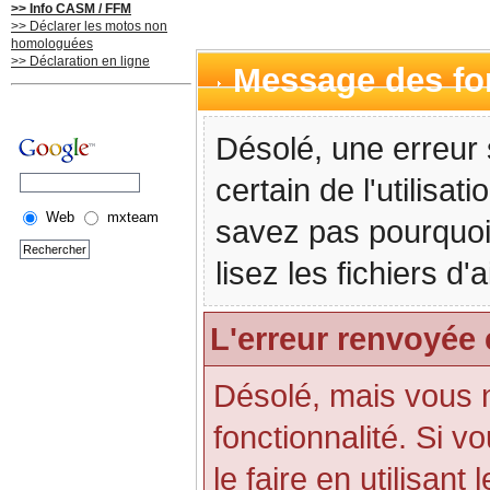
>> Info CASM / FFM
>> Déclarer les motos non
homologuées
>> Déclaration en ligne
Message des f
Désolé, une erreur 
certain de l'utilisa
Web
mxteam
savez pas pourquoi
lisez les fichiers d
L'erreur renvoyée 
Désolé, mais vous n'
fonctionnalité. Si 
le faire en utilisant 