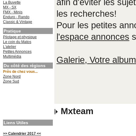
afin d'éviter les suje
La Buvette
MX - SX
les recherches!
FMX - Minis
Enduro - Rando
Classic & Vintage
Pour les petites an
Pratique
l'espace annonces
s
Pilotage et physique
Le coin du Matos
L'atelier
Petites Annonces
Multimédia
Galerie, Votre album,
Du côté des régions
Près de chez vous...
Zone Nord
Zone Sud
Mxteam
Liens Utiles
>> Calendrier 2017 <<