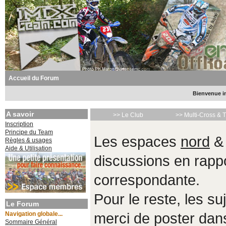
Accueil du Forum
Bienvenue in
A savoir
>> Le Club
>> Multi-Cross & 
Inscription
Principe du Team
Les espaces
nord
Règles & usages
Aide & Utilisation
discussions en rappo
correspondante.
Pour le reste, les s
Le Forum
Navigation globale...
merci de poster da
Sommaire Général