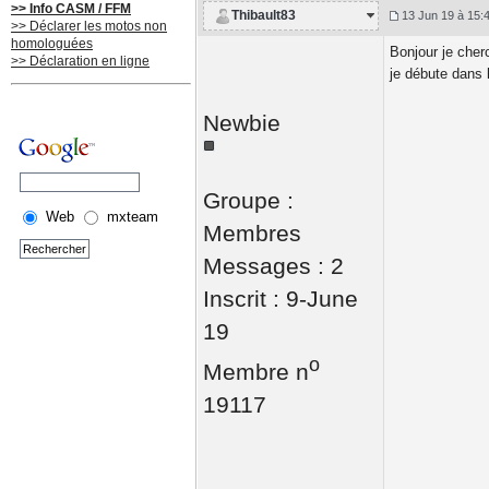
>> Info CASM / FFM
Thibault83
13 Jun 19 à 15:
>> Déclarer les motos non
homologuées
Bonjour je cher
>> Déclaration en ligne
je débute dans 
Newbie
Groupe :
Web
mxteam
Membres
Messages : 2
Inscrit : 9-June
19
o
Membre n
19117