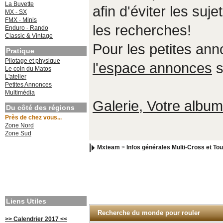
La Buvette
afin d'éviter les suje
MX - SX
FMX - Minis
les recherches!
Enduro - Rando
Classic & Vintage
Pour les petites an
Pratique
Pilotage et physique
l'espace annonces
s
Le coin du Matos
L'atelier
Petites Annonces
Multimédia
Galerie, Votre album,
Du côté des régions
Près de chez vous...
Zone Nord
Zone Sud
Mxteam
>
Infos générales Multi-Cross et Tou
Liens Utiles
Recherche du monde pour rouler
>> Calendrier 2017 <<