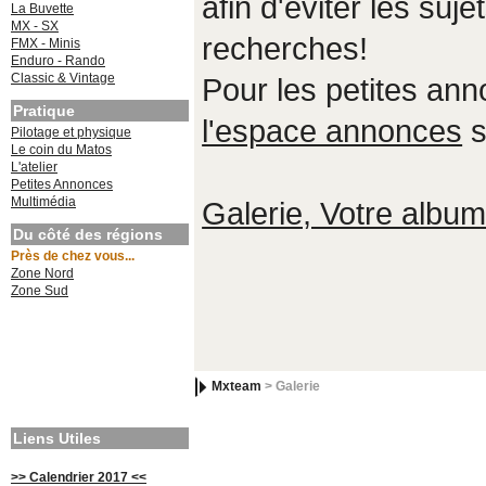
afin d'éviter les suje
La Buvette
MX - SX
recherches!
FMX - Minis
Enduro - Rando
Classic & Vintage
Pour les petites an
Pratique
l'espace annonces
s
Pilotage et physique
Le coin du Matos
L'atelier
Petites Annonces
Multimédia
Galerie, Votre album,
Du côté des régions
Près de chez vous...
Zone Nord
Zone Sud
Mxteam
> Galerie
Liens Utiles
>> Calendrier 2017 <<