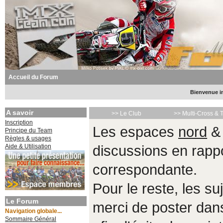
Accueil du Forum
Bienvenue in
A savoir
>> Le Club
>> Multi-Cross & 
Inscription
Les espaces
nord
Principe du Team
Règles & usages
Aide & Utilisation
discussions en rappo
correspondante.
Pour le reste, les s
Le Forum
merci de poster da
Navigation globale...
Sommaire Général