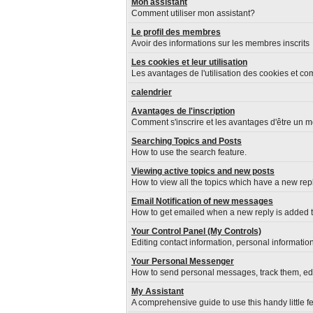
Mon assistant
Comment utiliser mon assistant?
Le profil des membres
Avoir des informations sur les membres inscrits
Les cookies et leur utilisation
Les avantages de l'utilisation des cookies et c
calendrier
Avantages de l'inscription
Comment s'inscrire et les avantages d'être un m
Searching Topics and Posts
How to use the search feature.
Viewing active topics and new posts
How to view all the topics which have a new repl
Email Notification of new messages
How to get emailed when a new reply is added to
Your Control Panel (My Controls)
Editing contact information, personal informatio
Your Personal Messenger
How to send personal messages, track them, ed
My Assistant
A comprehensive guide to use this handy little fe