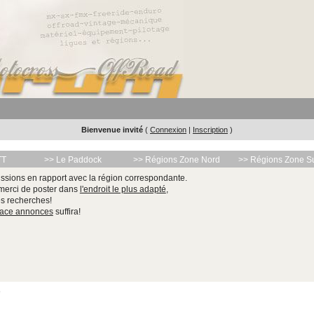
Bienvenue invité
(
Connexion
|
Inscription
)
TT
>> Le Paddock
>> Régions Zone Nord
>> Régions Zone S
ssions en rapport avec la région correspondante.
 merci de poster dans
l'endroit le plus adapté
,
les recherches!
pace annonces
suffira!
e