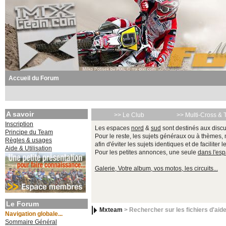
Accueil du Forum
A savoir
>> Le Club
>> Multi-Cross & 
Inscription
Les espaces
nord
&
sud
sont destinés aux discu
Principe du Team
Pour le reste, les sujets généraux ou à thèmes,
Règles & usages
afin d'éviter les sujets identiques et de faciliter 
Aide & Utilisation
Pour les petites annonces, une seule
dans l'es
Galerie, Votre album, vos motos, les circuits...
Le Forum
Mxteam
> Rechercher sur les fichiers d'aid
Navigation globale...
Sommaire Général