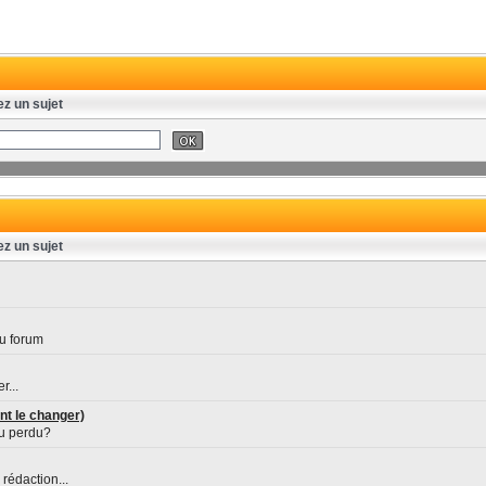
ez un sujet
ez un sujet
u forum
r...
nt le changer)
ou perdu?
rédaction...