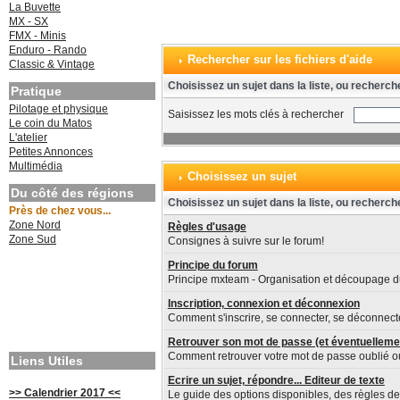
La Buvette
MX - SX
FMX - Minis
Enduro - Rando
Rechercher sur les fichiers d'aide
Classic & Vintage
Choisissez un sujet dans la liste, ou recherch
Pratique
Pilotage et physique
Saisissez les mots clés à rechercher
Le coin du Matos
L'atelier
Petites Annonces
Multimédia
Choisissez un sujet
Du côté des régions
Choisissez un sujet dans la liste, ou recherch
Près de chez vous...
Zone Nord
Règles d'usage
Zone Sud
Consignes à suivre sur le forum!
Principe du forum
Principe mxteam - Organisation et découpage d
Inscription, connexion et déconnexion
Comment s'inscrire, se connecter, se déconnecte
Retrouver son mot de passe (et éventuelleme
Comment retrouver votre mot de passe oublié 
Liens Utiles
Ecrire un sujet, répondre... Editeur de texte
>> Calendrier 2017 <<
Le guide des options disponibles, des règles de 