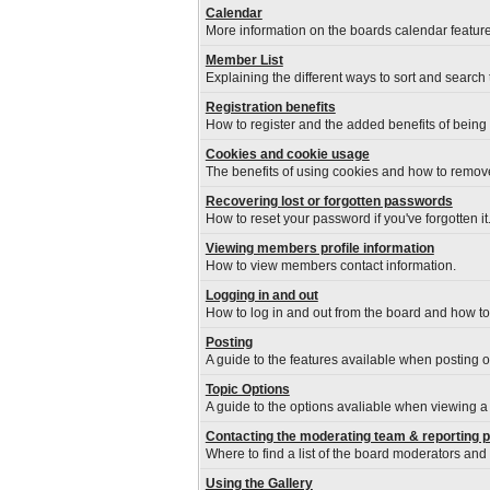
Calendar
More information on the boards calendar feature
Member List
Explaining the different ways to sort and search
Registration benefits
How to register and the added benefits of being
Cookies and cookie usage
The benefits of using cookies and how to remove
Recovering lost or forgotten passwords
How to reset your password if you've forgotten it
Viewing members profile information
How to view members contact information.
Logging in and out
How to log in and out from the board and how t
Posting
A guide to the features available when posting 
Topic Options
A guide to the options avaliable when viewing a 
Contacting the moderating team & reporting 
Where to find a list of the board moderators and
Using the Gallery