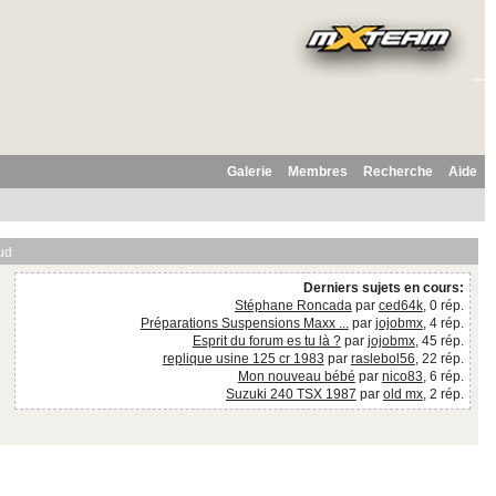
Galerie
Membres
Recherche
Aide
ud
Derniers sujets en cours:
Stéphane Roncada
par
ced64k
, 0 rép.
Préparations Suspensions Maxx ...
par
jojobmx
, 4 rép.
Esprit du forum es tu là ?
par
jojobmx
, 45 rép.
replique usine 125 cr 1983
par
raslebol56
, 22 rép.
Mon nouveau bébé
par
nico83
, 6 rép.
Suzuki 240 TSX 1987
par
old mx
, 2 rép.