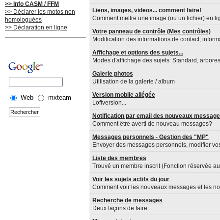
>> Info CASM / FFM
Liens, images, videos... comment faire!
>> Déclarer les motos non
Comment mettre une image (ou un fichier) en lig
homologuées
>> Déclaration en ligne
Votre panneau de contrôle (Mes contrôles)
Modification des informations de contact, inform
Affichage et options des sujets...
Modes d'affichage des sujets: Standard, arboresce
Galerie photos
Utilisation de la galerie / album
Version mobile allégée
Web
mxteam
Lofiversion...
Notification par email des nouveaux messag
Comment être averti de nouveau messages?
Messages personnels - Gestion des "MP"
Envoyer des messages personnels, modifier vo
Liste des membres
Trouvé un membre inscrit (Fonction réservée 
Voir les sujets actifs du jour
Comment voir les nouveaux messages et les nou
Recherche de messages
Deux façons de faire...