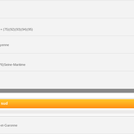
+ (75)(92)(93)(94)(95)
ayenne
6)Seine-Maritime
e sud
-et-Garonne