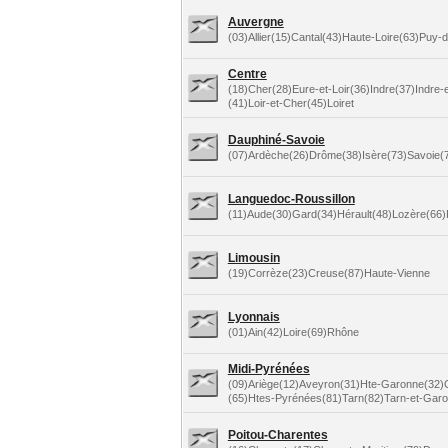
Auvergne
(03)Allier(15)Cantal(43)Haute-Loire(63)Puy
Centre
(18)Cher(28)Eure-et-Loir(36)Indre(37)Indre-e
(41)Loir-et-Cher(45)Loiret
Dauphiné-Savoie
(07)Ardèche(26)Drôme(38)Isère(73)Savoie(
Languedoc-Roussillon
(11)Aude(30)Gard(34)Hérault(48)Lozère(66)
Limousin
(19)Corrèze(23)Creuse(87)Haute-Vienne
Lyonnais
(01)Ain(42)Loire(69)Rhône
Midi-Pyrénées
(09)Ariège(12)Aveyron(31)Hte-Garonne(32)
(65)Htes-Pyrénées(81)Tarn(82)Tarn-et-Gar
Poitou-Charentes