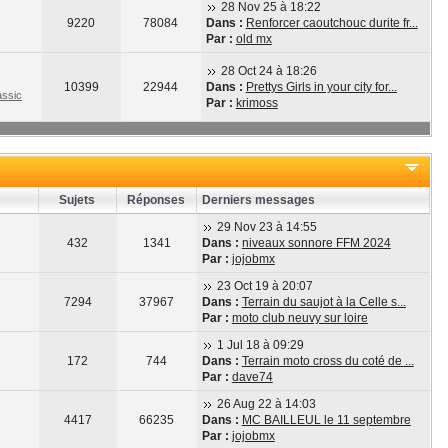
28 Nov 25 à 18:22
9220
78084
Dans :
Renforcer caoutchouc durite fr...
Par :
old mx
28 Oct 24 à 18:26
10399
22944
Dans :
Prettys Girls in your city for...
ssic
Par :
krimoss
Sujets
Réponses
Derniers messages
29 Nov 23 à 14:55
432
1341
Dans :
niveaux sonnore FFM 2024
Par :
jojobmx
23 Oct 19 à 20:07
7294
37967
Dans :
Terrain du saujot à la Celle s...
Par :
moto club neuvy sur loire
1 Jul 18 à 09:29
172
744
Dans :
Terrain moto cross du coté de ...
Par :
dave74
26 Aug 22 à 14:03
4417
66235
Dans :
MC BAILLEUL le 11 septembre
Par :
jojobmx