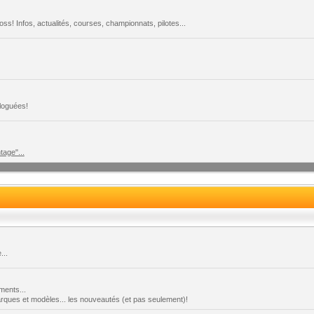
s! Infos, actualités, courses, championnats, pilotes...
loguées!
tage"...
...
ments...
marques et modèles... les nouveautés (et pas seulement)!