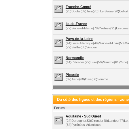
Franche-Comté
(25)Doubs(39)Jura(70)Hte-Saône(90)Belfort
Ile-de-France
(77)Seine-et-Marne(78)Yvelines(91)Essonne 
Pays-de-la-Loire
(44)Loire-Atlantique(49)Maine-et-Loire(53)M
(72)Sarthe(85)Vendée
Normandie
(14)Calvados(27)Eure(50)Manche(61)Orne(7
Picardie
(02)Aisne(60)Oise(80)Somme
Du côté des ligues et des régions - zon
Forum
Aquitaine - Sud Ouest
(24)Dordogne(33)Gironde(40)Landes(47)Lot
(64)Pyrénées-Atlantiques