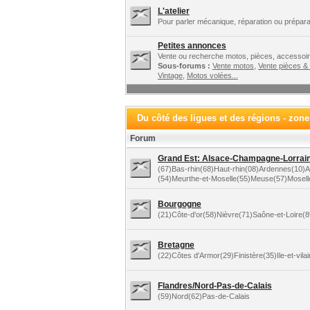
L'atelier
Pour parler mécanique, réparation ou préparat
Petites annonces
Vente ou recherche motos, pièces, accessoire
Sous-forums :
Vente motos
,
Vente pièces &
Vintage
,
Motos volées...
Du côté des ligues et des régions - zon
Forum
Grand Est: Alsace-Champagne-Lorraine
(67)Bas-rhin(68)Haut-rhin(08)Ardennes(10
(54)Meurthe-et-Moselle(55)Meuse(57)Mosel
Bourgogne
(21)Côte-d'or(58)Nièvre(71)Saône-et-Loire(
Bretagne
(22)Côtes d'Armor(29)Finistère(35)Ile-et-vil
Flandres/Nord-Pas-de-Calais
(59)Nord(62)Pas-de-Calais