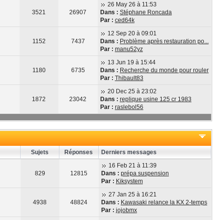
26 May 26 à 11:53
3521
26907
Dans :
Stéphane Roncada
Par :
ced64k
12 Sep 20 à 09:01
1152
7437
Dans :
Problème après restauration po...
Par :
manu52yz
13 Jun 19 à 15:44
1180
6735
Dans :
Recherche du monde pour rouler
Par :
Thibault83
20 Dec 25 à 23:02
1872
23042
Dans :
replique usine 125 cr 1983
Par :
raslebol56
Sujets
Réponses
Derniers messages
16 Feb 21 à 11:39
829
12815
Dans :
prépa suspension
Par :
Kiksystem
27 Jan 25 à 16:21
4938
48824
Dans :
Kawasaki relance la KX 2-temps
Par :
jojobmx