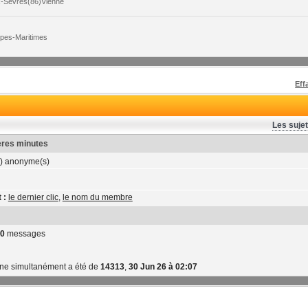
x-Sèvres(86)Vienne
lpes-Maritimes
Eff
Les sujet
ières minutes
) anonyme(s)
 :
le dernier clic
,
le nom du membre
0
messages
gne simultanément a été de
14313
,
30 Jun 26 à 02:07