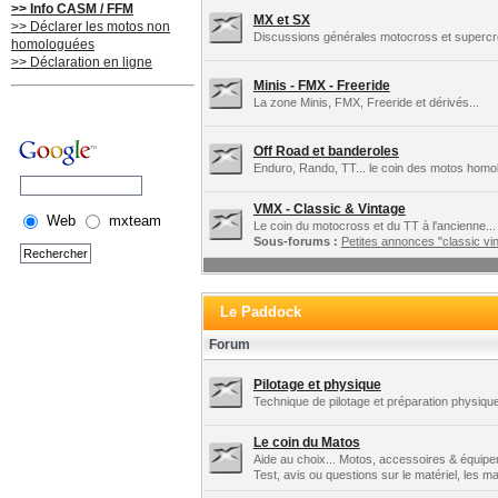
>> Info CASM / FFM
MX et SX
>> Déclarer les motos non
Discussions générales motocross et supercros
homologuées
>> Déclaration en ligne
Minis - FMX - Freeride
La zone Minis, FMX, Freeride et dérivés...
Off Road et banderoles
Enduro, Rando, TT... le coin des motos homo
VMX - Classic & Vintage
Web
mxteam
Le coin du motocross et du TT à l'ancienne...
Sous-forums :
Petites annonces "classic vin
Le Paddock
Forum
Pilotage et physique
Technique de pilotage et préparation physique
Le coin du Matos
Aide au choix... Motos, accessoires & équipe
Test, avis ou questions sur le matériel, les 