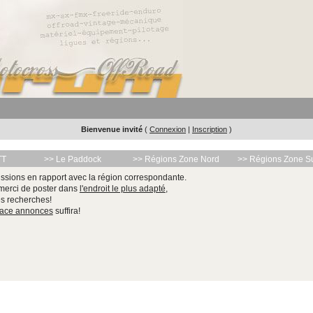
Bienvenue invité
(
Connexion
|
Inscription
)
TT
>> Le Paddock
>> Régions Zone Nord
>> Régions Zone S
ssions en rapport avec la région correspondante.
 merci de poster dans
l'endroit le plus adapté
,
les recherches!
pace annonces
suffira!