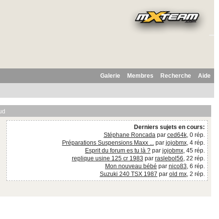
Galerie
Membres
Recherche
Aide
ud
Derniers sujets en cours:
Stéphane Roncada
par
ced64k
, 0 rép.
Préparations Suspensions Maxx ...
par
jojobmx
, 4 rép.
Esprit du forum es tu là ?
par
jojobmx
, 45 rép.
replique usine 125 cr 1983
par
raslebol56
, 22 rép.
Mon nouveau bébé
par
nico83
, 6 rép.
Suzuki 240 TSX 1987
par
old mx
, 2 rép.