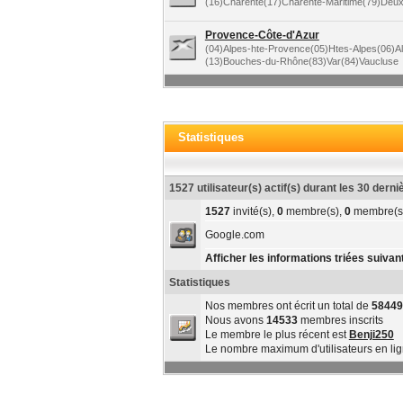
(16)Charente(17)Charente-Maritime(79)Deu
Provence-Côte-d'Azur
(04)Alpes-hte-Provence(05)Htes-Alpes(06)A
(13)Bouches-du-Rhône(83)Var(84)Vaucluse
Statistiques
1527 utilisateur(s) actif(s) durant les 30 dern
1527
invité(s),
0
membre(s),
0
membre(s
Google.com
Afficher les informations triées suivant
Statistiques
Nos membres ont écrit un total de
58449
Nous avons
14533
membres inscrits
Le membre le plus récent est
Benji250
Le nombre maximum d'utilisateurs en li