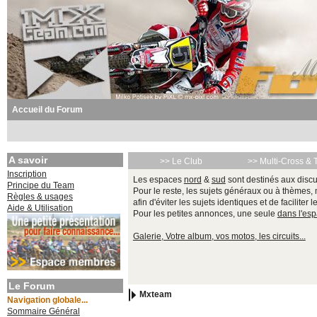
Accueil du Forum
A savoir
>> Le Club
>> Multi-Cross & 
Inscription
Les espaces
nord
&
sud
sont destinés aux discu
Principe du Team
Pour le reste, les sujets généraux ou à thèmes,
Règles & usages
afin d'éviter les sujets identiques et de faciliter 
Aide & Utilisation
Pour les petites annonces, une seule
dans l'es
Galerie, Votre album, vos motos, les circuits...
Le Forum
Mxteam
Navigation globale...
Sommaire Général