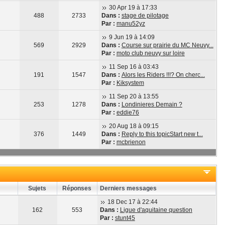
30 Apr 19 à 17:33
488
2733
Dans :
stage de pilotage
Par :
manu52yz
9 Jun 19 à 14:09
569
2929
Dans :
Course sur prairie du MC Neuvy...
Par :
moto club neuvy sur loire
11 Sep 16 à 03:43
191
1547
Dans :
Alors les Riders !!!? On cherc...
Par :
Kiksystem
11 Sep 20 à 13:55
253
1278
Dans :
Londinieres Demain ?
Par :
eddie76
20 Aug 18 à 09:15
376
1449
Dans :
Reply to this topicStart new t...
Par :
mcbrienon
Sujets
Réponses
Derniers messages
18 Dec 17 à 22:44
162
553
Dans :
Ligue d'aquitaine question
Par :
stunt45