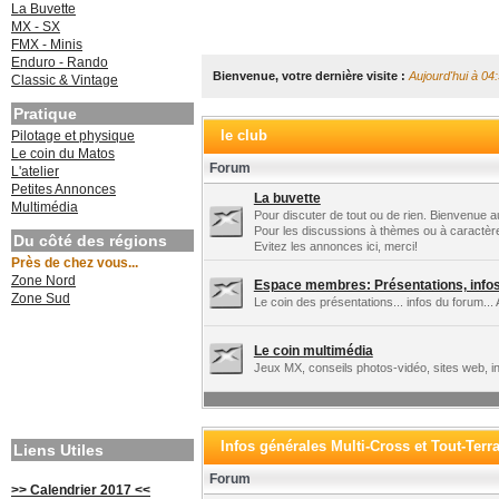
La Buvette
MX - SX
FMX - Minis
Enduro - Rando
Bienvenue, votre dernière visite :
Aujourd'hui à 04
Classic & Vintage
Pratique
le club
Pilotage et physique
Le coin du Matos
Forum
L'atelier
Petites Annonces
La buvette
Multimédia
Pour discuter de tout ou de rien. Bienvenue au
Pour les discussions à thèmes ou à caractèr
Du côté des régions
Evitez les annonces ici, merci!
Près de chez vous...
Zone Nord
Espace membres: Présentations, infos 
Zone Sud
Le coin des présentations... infos du forum... 
Le coin multimédia
Jeux MX, conseils photos-vidéo, sites web, in
Infos générales Multi-Cross et Tout-Terr
Liens Utiles
Forum
>> Calendrier 2017 <<