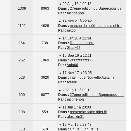
20 Aug 18 à 09:13
1339
8063
Dans :
27ème édition du Supercross de...
Par :
mcbrienon
14 Nov 21 à 22:42
1192
4629
Dans :
marche de noël de la moto et b...
Par :
mxgo
14 Jan 20 à 22:34
164
738
Dans :
Rouler en isere
Par :
Shark62
15 Sep 16 à 12:11
252
1069
Dans :
Zzzzzzzzzzz 66
Par :
Anto66
17 Nov 17 à 23:05
528
3620
Dans :
inter ligue Nouvelle Aqitaine
Par :
routou
20 Aug 18 à 09:12
690
6077
Dans :
27ème édition du Supercross de...
Par :
mcbrienon
11 Jun 17 à 23:03
198
559
Dans :
recherche autre rider !!!
Par :
alextlzin31
19 Mar 19 à 23:48
113
570
Dans :
Chute .....chute....!