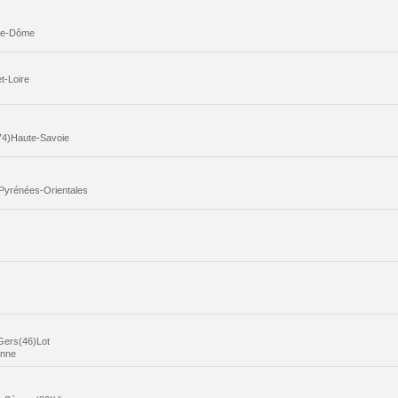
-de-Dôme
t-Loire
74)Haute-Savoie
Pyrénées-Orientales
Gers(46)Lot
onne