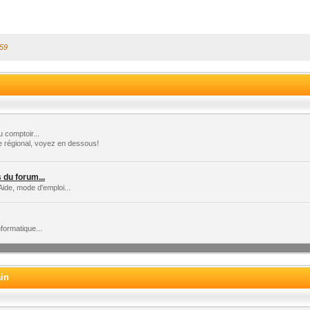
:59
 comptoir...
e régional, voyez en dessous!
du forum...
Aide, mode d'emploi...
formatique...
ain