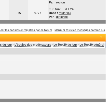
Par :
routou
8 Nov 19 à 17:49
915
9777
Dans :
rouler 83
Par :
didier.be
acer les cookies enregistrés par ce forum
·
Marquer tous les messages comme lus
s du jour
·
L'équipe des modérateurs
·
Le Top 20 du jour
·
Le Top 20 général