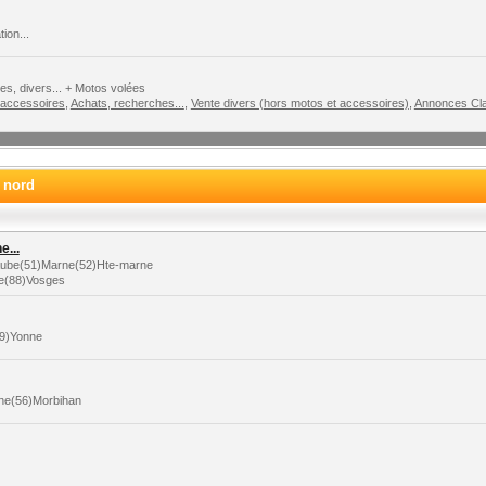
ion...
s, divers... + Motos volées
 accessoires
,
Achats, recherches...
,
Vente divers (hors motos et accessoires)
,
Annonces Cla
e nord
...
)Aube(51)Marne(52)Hte-marne
le(88)Vosges
89)Yonne
aine(56)Morbihan