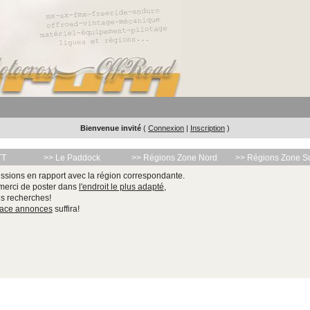
Bienvenue invité
(
Connexion
|
Inscription
)
TT
>> Le Paddock
>> Régions Zone Nord
>> Régions Zone S
ssions en rapport avec la région correspondante.
 merci de poster dans
l'endroit le plus adapté
,
les recherches!
pace annonces
suffira!