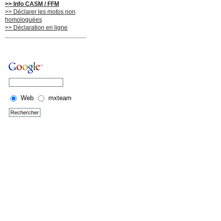
>> Info CASM / FFM
>> Déclarer les motos non
homologuées
>> Déclaration en ligne
Web
mxteam