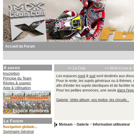
Accueil du Forum
A savoir
>> Le Club
>> Multi-Cross & 
Inscription
Les espaces
nord
&
sud
sont destinés aux discu
Principe du Team
Pour le reste, les sujets généraux ou à thèmes,
Règles & usages
afin d'éviter les sujets identiques et de faciliter 
Aide & Utilisation
Pour les petites annonces, une seule
dans l'es
Galerie, Votre album, vos motos, les circuits...
Le Forum
Mxteam
>
Galerie
>
Information utilisateur
Navigation globale...
Sommaire Général