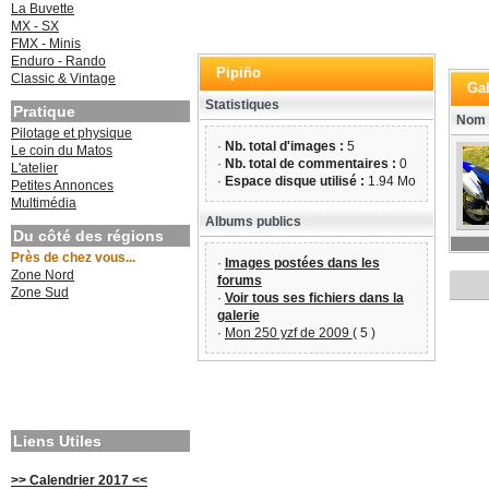
La Buvette
MX - SX
FMX - Minis
Enduro - Rando
Pipiño
Classic & Vintage
Gal
Statistiques
Pratique
Nom 
Pilotage et physique
·
Nb. total d'images :
5
Le coin du Matos
·
Nb. total de commentaires :
0
L'atelier
·
Espace disque utilisé :
1.94 Mo
Petites Annonces
Multimédia
Albums publics
Du côté des régions
Près de chez vous...
·
Images postées dans les
Zone Nord
forums
Zone Sud
·
Voir tous ses fichiers dans la
galerie
·
Mon 250 yzf de 2009
( 5 )
Liens Utiles
>> Calendrier 2017 <<