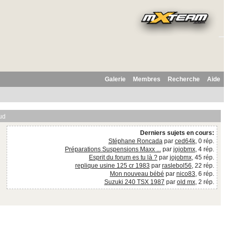
Galerie
Membres
Recherche
Aide
ud
Derniers sujets en cours:
Stéphane Roncada
par
ced64k
, 0 rép.
Préparations Suspensions Maxx ...
par
jojobmx
, 4 rép.
Esprit du forum es tu là ?
par
jojobmx
, 45 rép.
replique usine 125 cr 1983
par
raslebol56
, 22 rép.
Mon nouveau bébé
par
nico83
, 6 rép.
Suzuki 240 TSX 1987
par
old mx
, 2 rép.