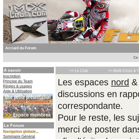
Accueil du Forum
Ce 
A savoir
>> Le Club
>> Multi-Cross & 
Inscription
Les espaces
nord
Principe du Team
Règles & usages
Aide & Utilisation
discussions en rappo
correspondante.
Pour le reste, les s
Le Forum
merci de poster da
Navigation globale...
Sommaire Général