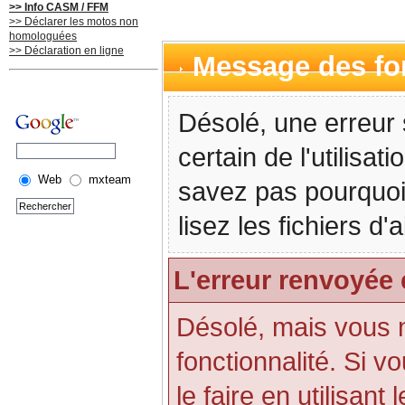
>> Info CASM / FFM
>> Déclarer les motos non
homologuées
>> Déclaration en ligne
Message des f
Désolé, une erreur 
certain de l'utilisa
Web
mxteam
savez pas pourquoi
lisez les fichiers d
L'erreur renvoyée 
Désolé, mais vous n'
fonctionnalité. Si 
le faire en utilisant 