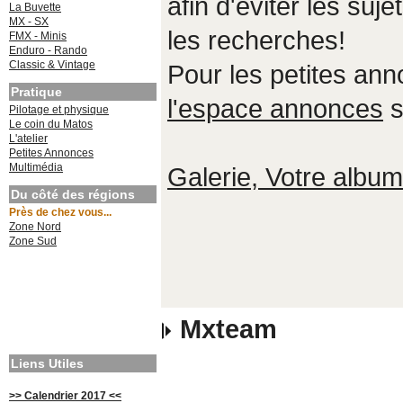
afin d'éviter les suje
La Buvette
MX - SX
les recherches!
FMX - Minis
Enduro - Rando
Classic & Vintage
Pour les petites an
Pratique
l'espace annonces
s
Pilotage et physique
Le coin du Matos
L'atelier
Petites Annonces
Multimédia
Galerie, Votre album,
Du côté des régions
Près de chez vous...
Zone Nord
Zone Sud
Mxteam
Liens Utiles
>> Calendrier 2017 <<