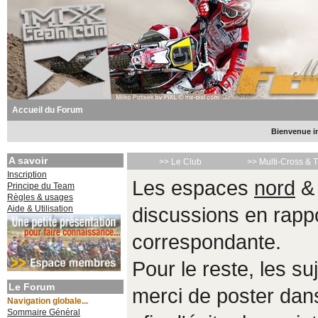
Accueil du Forum
Bienvenue in
A savoir
>> Le Club
>> Multi-Cross & 
Inscription
Les espaces
nord
Principe du Team
Règles & usages
Aide & Utilisation
discussions en rappo
correspondante.
Pour le reste, les s
Le Forum
merci de poster da
Navigation globale...
Sommaire Général