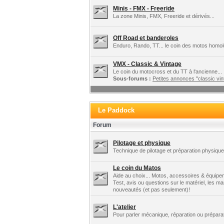
Minis - FMX - Freeride
La zone Minis, FMX, Freeride et dérivés...
Off Road et banderoles
Enduro, Rando, TT... le coin des motos homo
VMX - Classic & Vintage
Le coin du motocross et du TT à l'ancienne...
Sous-forums :
Petites annonces "classic vint
Le Paddock
Forum
Pilotage et physique
Technique de pilotage et préparation physique.
Le coin du Matos
Aide au choix... Motos, accessoires & équipe
Test, avis ou questions sur le matériel, les m
nouveautés (et pas seulement)!
L'atelier
Pour parler mécanique, réparation ou préparat