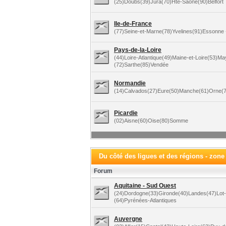
(25)Doubs(39)Jura(70)Hte-Saône(90)Belfort
Ile-de-France
(77)Seine-et-Marne(78)Yvelines(91)Essonne +
Pays-de-la-Loire
(44)Loire-Atlantique(49)Maine-et-Loire(53)M
(72)Sarthe(85)Vendée
Normandie
(14)Calvados(27)Eure(50)Manche(61)Orne(7
Picardie
(02)Aisne(60)Oise(80)Somme
Du côté des ligues et des régions - zone
Forum
Aquitaine - Sud Ouest
(24)Dordogne(33)Gironde(40)Landes(47)Lot
(64)Pyrénées-Atlantiques
Auvergne