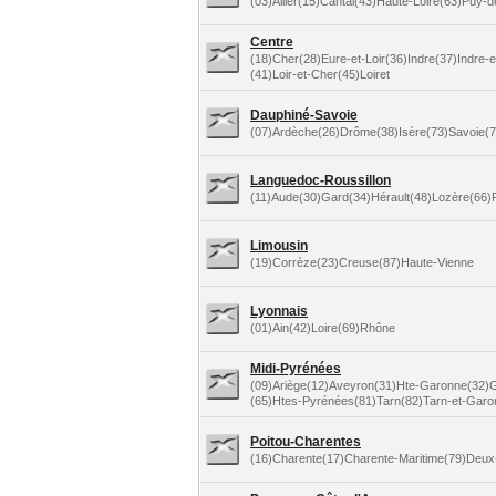
(03)Allier(15)Cantal(43)Haute-Loire(63)Puy
Centre
(18)Cher(28)Eure-et-Loir(36)Indre(37)Indre-e
(41)Loir-et-Cher(45)Loiret
Dauphiné-Savoie
(07)Ardèche(26)Drôme(38)Isère(73)Savoie(
Languedoc-Roussillon
(11)Aude(30)Gard(34)Hérault(48)Lozère(66)
Limousin
(19)Corrèze(23)Creuse(87)Haute-Vienne
Lyonnais
(01)Ain(42)Loire(69)Rhône
Midi-Pyrénées
(09)Ariège(12)Aveyron(31)Hte-Garonne(32)G
(65)Htes-Pyrénées(81)Tarn(82)Tarn-et-Garo
Poitou-Charentes
(16)Charente(17)Charente-Maritime(79)Deux