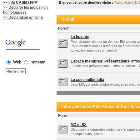
>> Info CASM / FFM
Bienvenue, votre dernière visite :
Aujourd'hui à 11:
>> Déclarer les motos non
homologuées
>> Déclaration en ligne
le club
Forum
La buvette
Pour discuter de tout ou de rien. Bienvenue au
Pour les discussions à thèmes ou à caractère
Evitez les annonces ici, merci!
Espace membres: Présentations, infos 
Web
mxteam
Le coin des présentations... infos du forum... 
Le coin multimédia
Jeux MX, conseils photos-vidéo, sites web, in
Infos générales Multi-Cross et Tout-Terra
Forum
MX et SX
Discussions générales motocross et supercros
championnats, pilotes...