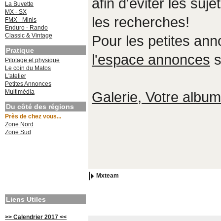
afin d'éviter les suje
La Buvette
MX - SX
les recherches!
FMX - Minis
Enduro - Rando
Classic & Vintage
Pour les petites an
Pratique
l'espace annonces
s
Pilotage et physique
Le coin du Matos
L'atelier
Petites Annonces
Multimédia
Galerie, Votre album,
Du côté des régions
Près de chez vous...
Zone Nord
Zone Sud
Mxteam
Liens Utiles
>> Calendrier 2017 <<