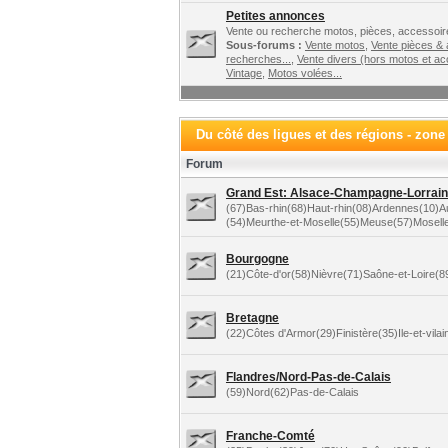
Petites annonces
Vente ou recherche motos, pièces, accessoire
Sous-forums :
Vente motos
,
Vente pièces &
recherches...
,
Vente divers (hors motos et ac
Vintage
,
Motos volées...
Du côté des ligues et des régions - zone
Forum
Grand Est: Alsace-Champagne-Lorraine
(67)Bas-rhin(68)Haut-rhin(08)Ardennes(10)
(54)Meurthe-et-Moselle(55)Meuse(57)Mosell
Bourgogne
(21)Côte-d'or(58)Nièvre(71)Saône-et-Loire(
Bretagne
(22)Côtes d'Armor(29)Finistère(35)Ile-et-vila
Flandres/Nord-Pas-de-Calais
(59)Nord(62)Pas-de-Calais
Franche-Comté