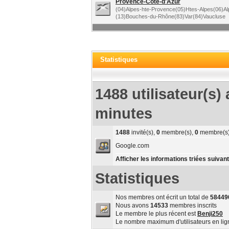
Provence-Côte-d'Azur
(04)Alpes-hte-Provence(05)Htes-Alpes(06)Al
(13)Bouches-du-Rhône(83)Var(84)Vaucluse
Statistiques
1488 utilisateur(s) 
minutes
1488
invité(s),
0
membre(s),
0
membre(s)
Google.com
Afficher les informations triées suivant
Statistiques
Nos membres ont écrit un total de
58449
Nous avons
14533
membres inscrits
Le membre le plus récent est
Benji250
Le nombre maximum d'utilisateurs en li