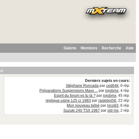
Galerie
Membres
Recherche
Aide
ud
Derniers sujets en cours:
Stéphane Roncada
par
ced64k
, 0 rép.
Préparations Suspensions Maxx ...
par
jojobmx
, 4 rép.
Esprit du forum es tu là ?
par
jojobmx
, 45 rép.
replique usine 125 cr 1983
par
raslebol56
, 22 rép.
Mon nouveau bébé
par
nico83
, 6 rép.
Suzuki 240 TSX 1987
par
old mx
, 2 rép.