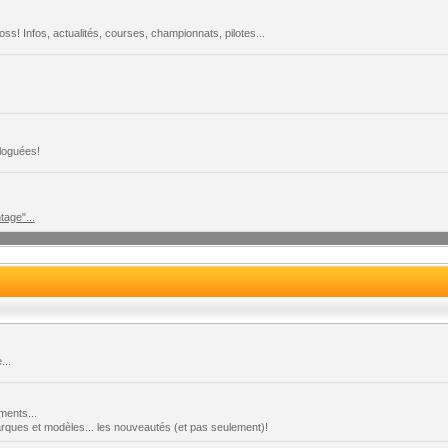
s! Infos, actualités, courses, championnats, pilotes...
loguées!
tage"...
...
ments...
marques et modèles... les nouveautés (et pas seulement)!