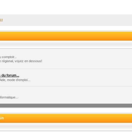
:11
 comptoir...
e régional, voyez en dessous!
du forum...
Aide, mode d'emploi...
formatique...
ain