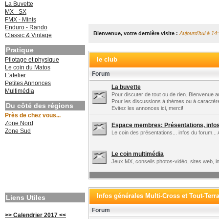
La Buvette
MX - SX
FMX - Minis
Enduro - Rando
Bienvenue, votre dernière visite :
Aujourd'hui à 14
Classic & Vintage
Pratique
le club
Pilotage et physique
Le coin du Matos
Forum
L'atelier
Petites Annonces
La buvette
Multimédia
Pour discuter de tout ou de rien. Bienvenue au
Pour les discussions à thèmes ou à caractèr
Du côté des régions
Evitez les annonces ici, merci!
Près de chez vous...
Zone Nord
Espace membres: Présentations, infos 
Zone Sud
Le coin des présentations... infos du forum... 
Le coin multimédia
Jeux MX, conseils photos-vidéo, sites web, in
Infos générales Multi-Cross et Tout-Terr
Liens Utiles
Forum
>> Calendrier 2017 <<