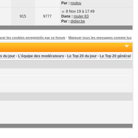
Par :
routou
8 Nov 19 à 17:49
915
9777
Dans :
rouler 83
Par :
didier.be
acer les cookies enregistrés par ce forum
·
Marquer tous les messages comme lus
s du jour
·
L'équipe des modérateurs
·
Le Top 20 du jour
·
Le Top 20 général