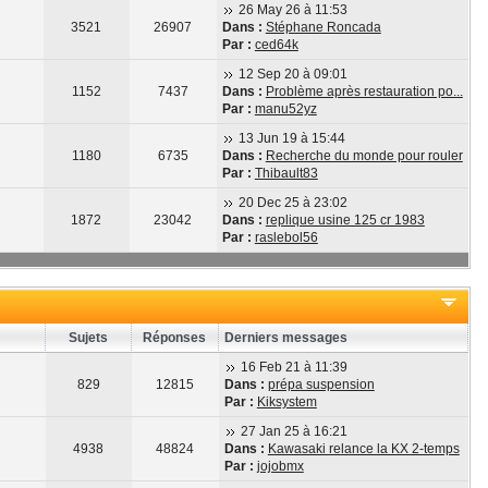
26 May 26 à 11:53
3521
26907
Dans :
Stéphane Roncada
Par :
ced64k
12 Sep 20 à 09:01
1152
7437
Dans :
Problème après restauration po...
Par :
manu52yz
13 Jun 19 à 15:44
1180
6735
Dans :
Recherche du monde pour rouler
Par :
Thibault83
20 Dec 25 à 23:02
1872
23042
Dans :
replique usine 125 cr 1983
Par :
raslebol56
Sujets
Réponses
Derniers messages
16 Feb 21 à 11:39
829
12815
Dans :
prépa suspension
Par :
Kiksystem
27 Jan 25 à 16:21
4938
48824
Dans :
Kawasaki relance la KX 2-temps
Par :
jojobmx