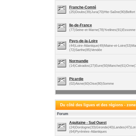
Franche-Comté
(25)Doubs(39)Jura(70)Hte-Saône(90)Belfort
Ile-de-France
(77)Seine-et-Marne(78)Yvelines(91)Essonne 
Pays-de-la-Loire
(44)Loire-Atlantique(49)Maine-et-Loire(53)M
(72)Sarthe(85)Vendée
Normandie
(14)Calvados(27)Eure(50)Manche(61)Orne(7
Picardie
(02)Aisne(60)Oise(80)Somme
Du côté des ligues et des régions - zon
Forum
Aquitaine - Sud Ouest
(24)Dordogne(33)Gironde(40)Landes(47)Lot
(64)Pyrénées-Atlantiques