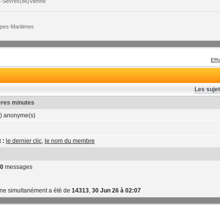
x-Sèvres(86)Vienne
lpes-Maritimes
Eff
Les sujet
ières minutes
) anonyme(s)
 :
le dernier clic
,
le nom du membre
0
messages
gne simultanément a été de
14313
,
30 Jun 26 à 02:07