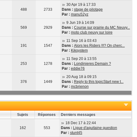
30 Apr 19 à 17:33
488
2733
Dans :
stage de pilotage
Par :
manu52yz
9 Jun 19 à 14:09
569
2929
Dans :
Course sur prairie du MC Neuvy...
Par :
moto club neuvy sur loire
11 Sep 16 à 03:43
191
1547
Dans :
Alors les Riders !!!? On cherc...
Par :
Kiksystem
11 Sep 20 à 13:55
253
1278
Dans :
Londinieres Demain ?
Par :
eddie76
20 Aug 18 à 09:15
376
1449
Dans :
Reply to this topicStart new t...
Par :
mcbrienon
Sujets
Réponses
Derniers messages
18 Dec 17 à 22:44
162
553
Dans :
Ligue d'aquitaine question
Par :
stunt45