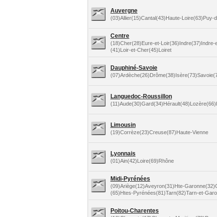
Auvergne
(03)Allier(15)Cantal(43)Haute-Loire(63)Puy
Centre
(18)Cher(28)Eure-et-Loir(36)Indre(37)Indre-e
(41)Loir-et-Cher(45)Loiret
Dauphiné-Savoie
(07)Ardèche(26)Drôme(38)Isère(73)Savoie(
Languedoc-Roussillon
(11)Aude(30)Gard(34)Hérault(48)Lozère(66)
Limousin
(19)Corrèze(23)Creuse(87)Haute-Vienne
Lyonnais
(01)Ain(42)Loire(69)Rhône
Midi-Pyrénées
(09)Ariège(12)Aveyron(31)Hte-Garonne(32)
(65)Htes-Pyrénées(81)Tarn(82)Tarn-et-Gar
Poitou-Charentes