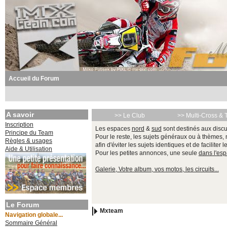
Accueil du Forum
A savoir
>> Le Club
>> Multi-Cross & 
Inscription
Les espaces
nord
&
sud
sont destinés aux discu
Principe du Team
Pour le reste, les sujets généraux ou à thèmes,
Règles & usages
afin d'éviter les sujets identiques et de faciliter 
Aide & Utilisation
Pour les petites annonces, une seule
dans l'es
Galerie, Votre album, vos motos, les circuits...
Le Forum
Mxteam
Navigation globale...
Sommaire Général