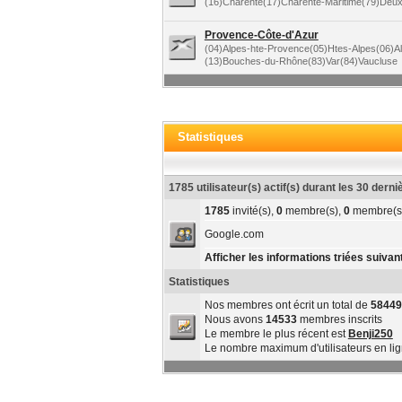
(16)Charente(17)Charente-Maritime(79)Deu
Provence-Côte-d'Azur
(04)Alpes-hte-Provence(05)Htes-Alpes(06)A
(13)Bouches-du-Rhône(83)Var(84)Vaucluse
Statistiques
1785 utilisateur(s) actif(s) durant les 30 dern
1785
invité(s),
0
membre(s),
0
membre(s
Google.com
Afficher les informations triées suivant
Statistiques
Nos membres ont écrit un total de
58449
Nous avons
14533
membres inscrits
Le membre le plus récent est
Benji250
Le nombre maximum d'utilisateurs en li