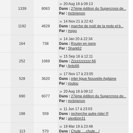
20 Aug 18 à 09:13
1339
8063
Dans :
27ème édition du Supercross de...
Par :
mcbrienon
14 Nov 21 à 22:42
1192
4629
Dans :
marche de noël de la moto et b...
Par :
mxgo
14 Jan 20 à 22:34
164
738
Dans :
Rouler en isere
Par :
Shark62
15 Sep 16 à 12:11
252
1069
Dans :
Zzzzzzzzzzz 66
Par :
Anto66
17 Nov 17 à 23:05
528
3620
Dans :
inter ligue Nouvelle Aqitaine
Par :
routou
20 Aug 18 à 09:12
690
6077
Dans :
27ème édition du Supercross de...
Par :
mcbrienon
11 Jun 17 à 23:03
198
559
Dans :
recherche autre rider !!!
Par :
alextlzin31
19 Mar 19 à 23:48
113
570
Dans :
Chute .....chute....!