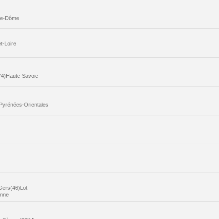
-de-Dôme
t-Loire
74)Haute-Savoie
Pyrénées-Orientales
Gers(46)Lot
onne