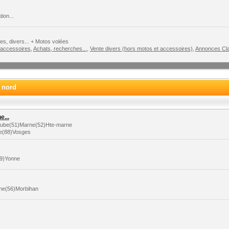
ion...
s, divers... + Motos volées
 accessoires
,
Achats, recherches...
,
Vente divers (hors motos et accessoires)
,
Annonces Cla
e nord
...
)Aube(51)Marne(52)Hte-marne
le(88)Vosges
89)Yonne
aine(56)Morbihan