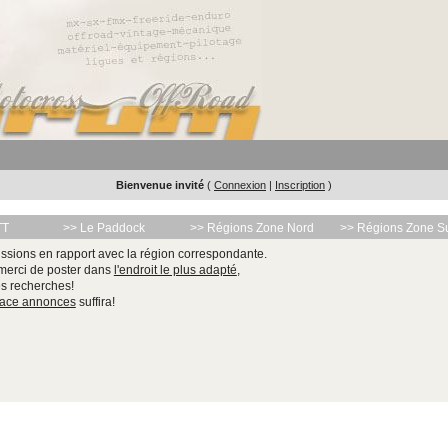
Bienvenue invité
(
Connexion
|
Inscription
)
TT
>> Le Paddock
>> Régions Zone Nord
>> Régions Zone S
ssions en rapport avec la région correspondante.
 merci de poster dans
l'endroit le plus adapté
,
les recherches!
pace annonces
suffira!