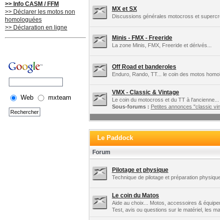
>> Info CASM / FFM
MX et SX
>> Déclarer les motos non
Discussions générales motocross et supercros
homologuées
>> Déclaration en ligne
Minis - FMX - Freeride
La zone Minis, FMX, Freeride et dérivés...
Off Road et banderoles
Enduro, Rando, TT... le coin des motos homo
VMX - Classic & Vintage
Web
mxteam
Le coin du motocross et du TT à l'ancienne...
Sous-forums :
Petites annonces "classic vin
Le Paddock
Forum
Pilotage et physique
Technique de pilotage et préparation physique
Le coin du Matos
Aide au choix... Motos, accessoires & équipe
Test, avis ou questions sur le matériel, les 