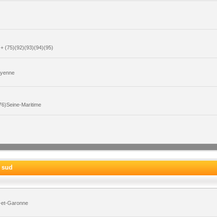
+ (75)(92)(93)(94)(95)
ayenne
6)Seine-Maritime
e sud
-et-Garonne