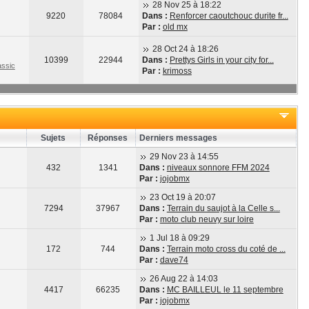
28 Nov 25 à 18:22
9220
78084
Dans :
Renforcer caoutchouc durite fr...
Par :
old mx
28 Oct 24 à 18:26
10399
22944
Dans :
Prettys Girls in your city for...
ssic
Par :
krimoss
Sujets
Réponses
Derniers messages
29 Nov 23 à 14:55
432
1341
Dans :
niveaux sonnore FFM 2024
Par :
jojobmx
23 Oct 19 à 20:07
7294
37967
Dans :
Terrain du saujot à la Celle s...
Par :
moto club neuvy sur loire
1 Jul 18 à 09:29
172
744
Dans :
Terrain moto cross du coté de ...
Par :
dave74
26 Aug 22 à 14:03
4417
66235
Dans :
MC BAILLEUL le 11 septembre
Par :
jojobmx