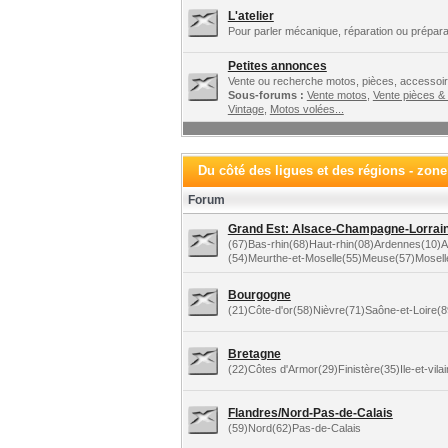
L'atelier
Pour parler mécanique, réparation ou préparat
Petites annonces
Vente ou recherche motos, pièces, accessoire
Sous-forums :
Vente motos
,
Vente pièces &
Vintage
,
Motos volées...
Du côté des ligues et des régions - zon
Forum
Grand Est: Alsace-Champagne-Lorraine
(67)Bas-rhin(68)Haut-rhin(08)Ardennes(10
(54)Meurthe-et-Moselle(55)Meuse(57)Mosel
Bourgogne
(21)Côte-d'or(58)Nièvre(71)Saône-et-Loire(
Bretagne
(22)Côtes d'Armor(29)Finistère(35)Ile-et-vil
Flandres/Nord-Pas-de-Calais
(59)Nord(62)Pas-de-Calais