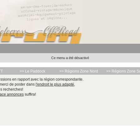
Ce menu a été désactivé
TT
>> Le Paddock
>> Régions Zone Nord
>> Régions Zone S
ssions en rapport avec la région correspondante.
 merci de poster dans
l'endroit le plus adapté
,
les recherches!
pace annonces
suffira!