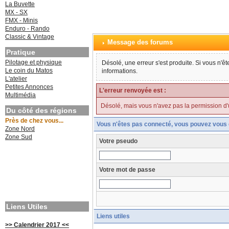
La Buvette
MX - SX
FMX - Minis
Enduro - Rando
Classic & Vintage
Message des forums
Pratique
Pilotage et physique
Désolé, une erreur s'est produite. Si vous n'ê
Le coin du Matos
informations.
L'atelier
Petites Annonces
L'erreur renvoyée est :
Multimédia
Désolé, mais vous n'avez pas la permission d'uti
Du côté des régions
Près de chez vous...
Vous n'êtes pas connecté, vous pouvez vous 
Zone Nord
Zone Sud
Votre pseudo
Votre mot de passe
Liens Utiles
Liens utiles
>> Calendrier 2017 <<