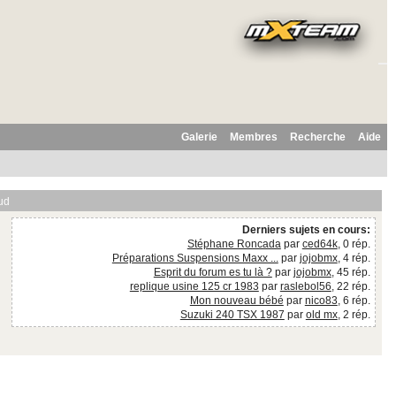
Galerie
Membres
Recherche
Aide
ud
Derniers sujets en cours:
Stéphane Roncada
par
ced64k
, 0 rép.
Préparations Suspensions Maxx ...
par
jojobmx
, 4 rép.
Esprit du forum es tu là ?
par
jojobmx
, 45 rép.
replique usine 125 cr 1983
par
raslebol56
, 22 rép.
Mon nouveau bébé
par
nico83
, 6 rép.
Suzuki 240 TSX 1987
par
old mx
, 2 rép.