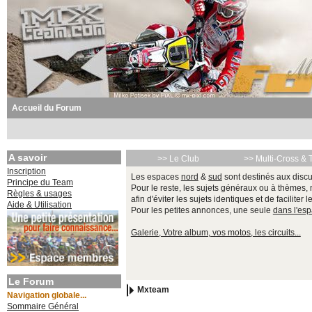
Accueil du Forum
A savoir
>> Le Club
>> Multi-Cross & 
Inscription
Les espaces
nord
&
sud
sont destinés aux discu
Principe du Team
Pour le reste, les sujets généraux ou à thèmes,
Règles & usages
afin d'éviter les sujets identiques et de faciliter 
Aide & Utilisation
Pour les petites annonces, une seule
dans l'es
Galerie, Votre album, vos motos, les circuits...
Le Forum
Mxteam
Navigation globale...
Sommaire Général