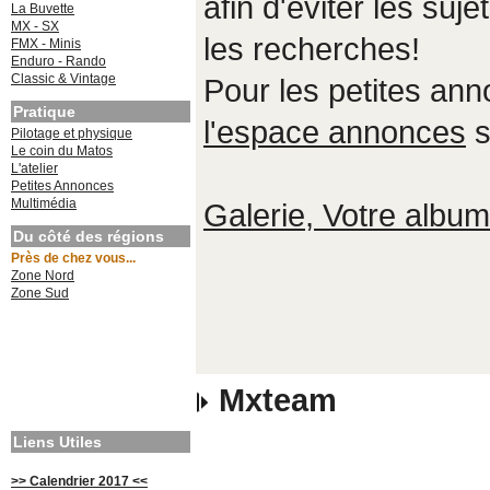
afin d'éviter les suje
La Buvette
MX - SX
les recherches!
FMX - Minis
Enduro - Rando
Classic & Vintage
Pour les petites an
Pratique
l'espace annonces
s
Pilotage et physique
Le coin du Matos
L'atelier
Petites Annonces
Multimédia
Galerie, Votre album,
Du côté des régions
Près de chez vous...
Zone Nord
Zone Sud
Mxteam
Liens Utiles
>> Calendrier 2017 <<