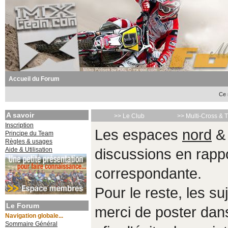
Accueil du Forum
Ce 
A savoir
>> Le Club
>> Multi-Cross & 
Inscription
Les espaces
nord
Principe du Team
Règles & usages
Aide & Utilisation
discussions en rappo
correspondante.
Pour le reste, les s
Le Forum
merci de poster da
Navigation globale...
Sommaire Général