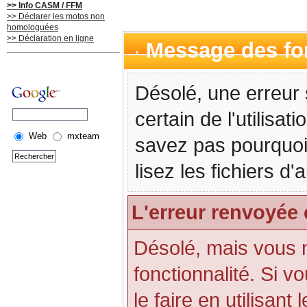
>> Info CASM / FFM
>> Déclarer les motos non
homologuées
>> Déclaration en ligne
Message des f
Désolé, une erreur 
certain de l'utilisa
Web
mxteam
savez pas pourquoi
lisez les fichiers d
L'erreur renvoyée 
Désolé, mais vous n'
fonctionnalité. Si 
le faire en utilisant 