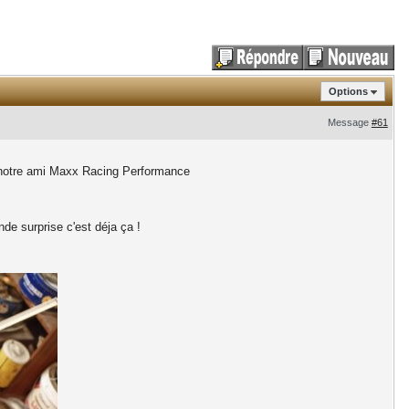
Options
Message
#61
ar notre ami Maxx Racing Performance
de surprise c'est déja ça !