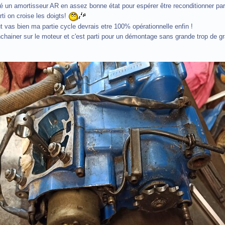
ouvé un amortisseur AR en assez bonne état pour espérer être reconditionner 
arti on croise les doigts!
t vas bien ma partie cycle devrais etre 100% opérationnelle enfin !
nchainer sur le moteur et c'est parti pour un démontage sans grande trop de gr