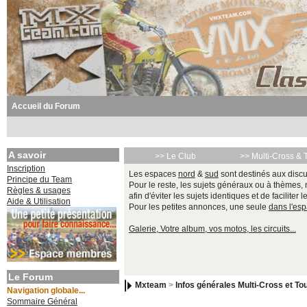
Accueil du Forum
A savoir
>> Le Club
>> Multi-Cross & 
Inscription
Les espaces
nord
&
sud
sont destinés aux discu
Principe du Team
Pour le reste, les sujets généraux ou à thèmes,
Règles & usages
afin d'éviter les sujets identiques et de faciliter 
Aide & Utilisation
Pour les petites annonces, une seule
dans l'es
Galerie, Votre album, vos motos, les circuits...
Le Forum
Mxteam
>
Infos générales Multi-Cross et Tou
Navigation globale...
Sommaire Général