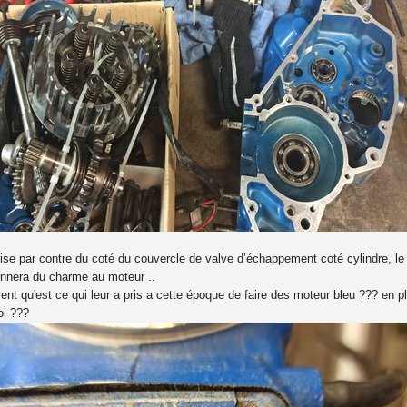
se par contre du coté du couvercle de valve d’échappement coté cylindre, le c
onnera du charme au moteur ..
t qu'est ce qui leur a pris a cette époque de faire des moteur bleu ??? en plu
oi ???