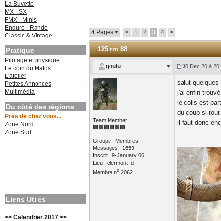
La Buvette
MX - SX
FMX - Minis
Enduro - Rando
4 Pages
<
1
2
3
4
>
Classic & Vintage
125 rm 88
Pratique
Pilotage et physique
goulu
30 Dec 20 à 20:
Le coin du Matos
L'atelier
salut quelques
Petites Annonces
Multimédia
j'ai enfin trou
le colis est par
Du côté des régions
du coup si tout
Près de chez vous...
Team Member
il faut donc en
Zone Nord
Zone Sud
Groupe : Membres
Messages : 1659
Inscrit : 9-January 06
Lieu : clermont fd
o
Membre n
2062
Liens Utiles
>> Calendrier 2017 <<