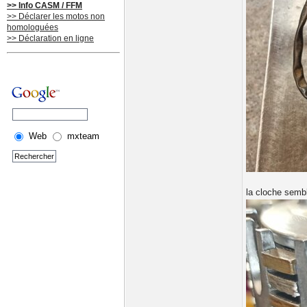
>> Info CASM / FFM
>> Déclarer les motos non
homologuées
>> Déclaration en ligne
Web
mxteam
la cloche sembl