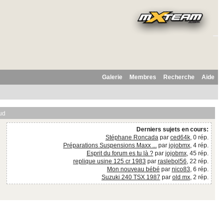
Galerie
Membres
Recherche
Aide
ud
Derniers sujets en cours:
Stéphane Roncada
par
ced64k
, 0 rép.
Préparations Suspensions Maxx ...
par
jojobmx
, 4 rép.
Esprit du forum es tu là ?
par
jojobmx
, 45 rép.
replique usine 125 cr 1983
par
raslebol56
, 22 rép.
Mon nouveau bébé
par
nico83
, 6 rép.
Suzuki 240 TSX 1987
par
old mx
, 2 rép.