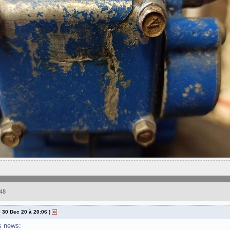
48
@ 30 Dec 20 à 20:06 )
s news: