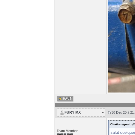
FURY MX
30 Dec 20 à 21:
Citation (goulu 
Team Member
salut quelque