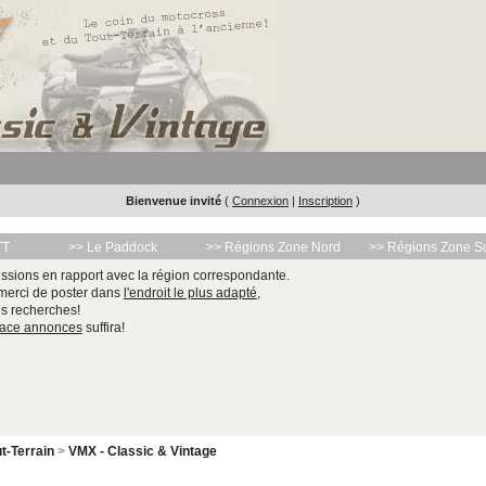
Bienvenue invité
(
Connexion
|
Inscription
)
TT
>> Le Paddock
>> Régions Zone Nord
>> Régions Zone S
ssions en rapport avec la région correspondante.
 merci de poster dans
l'endroit le plus adapté
,
les recherches!
pace annonces
suffira!
t-Terrain
>
VMX - Classic & Vintage