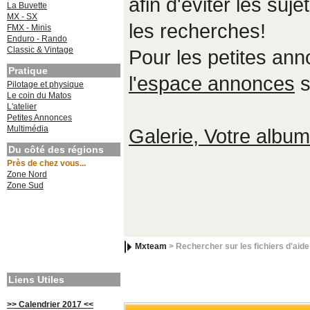
afin d'éviter les suje
La Buvette
MX - SX
les recherches!
FMX - Minis
Enduro - Rando
Classic & Vintage
Pour les petites an
Pratique
l'espace annonces
s
Pilotage et physique
Le coin du Matos
L'atelier
Petites Annonces
Multimédia
Galerie, Votre album,
Du côté des régions
Près de chez vous...
Zone Nord
Zone Sud
Mxteam
> Rechercher sur les fichiers d'aide
Liens Utiles
>> Calendrier 2017 <<