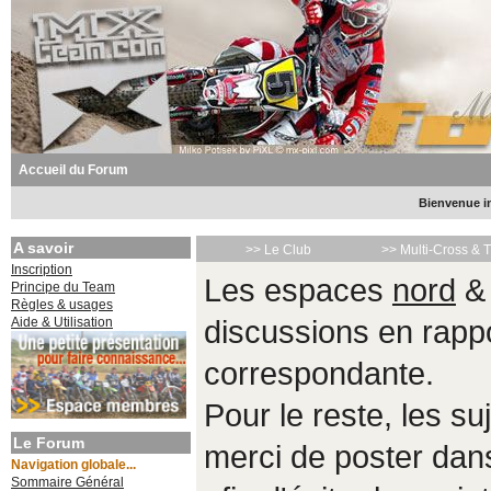
Accueil du Forum
Bienvenue in
A savoir
>> Le Club
>> Multi-Cross & 
Inscription
Les espaces
nord
Principe du Team
Règles & usages
Aide & Utilisation
discussions en rappo
correspondante.
Pour le reste, les s
Le Forum
merci de poster da
Navigation globale...
Sommaire Général