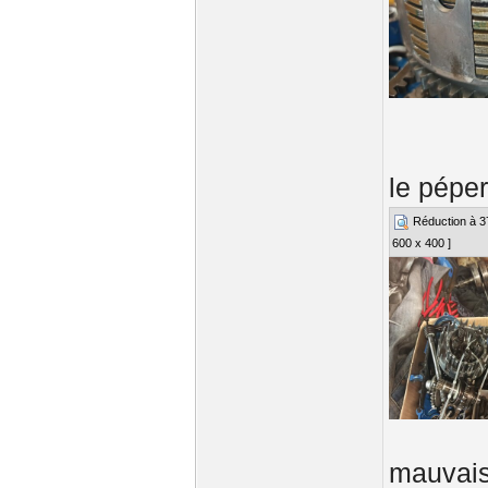
le péper
Réduction à 37%
600 x 400 ]
mauvais