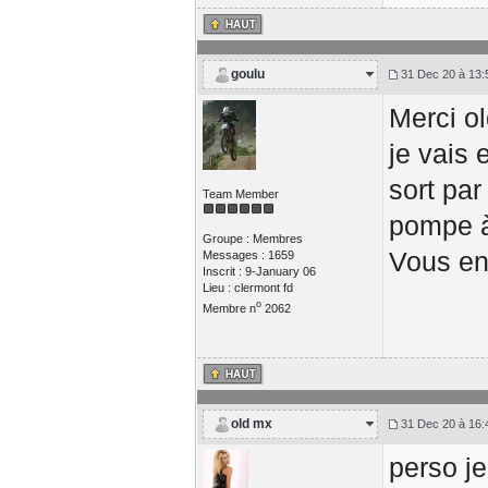
goulu
31 Dec 20 à 13:
Merci ol
je vais 
sort par
Team Member
pompe à
Groupe : Membres
Vous en
Messages : 1659
Inscrit : 9-January 06
Lieu : clermont fd
o
Membre n
2062
old mx
31 Dec 20 à 16:
perso je