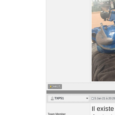
TXP51
5 Jan 21 à 20:2
Il exist
Team Member