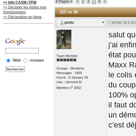
4 Pages
<
1
2
3
4
>
>> Info CASM / FFM
>> Déclarer les motos non
125 rm 88
homologuées
>> Déclaration en ligne
goulu
30 Dec 20 à 20:
salut q
j'ai en
état pou
Team Member
Web
mxteam
Maxx Ra
Groupe : Membres
le colis
Messages : 1659
Inscrit : 9-January 06
Lieu : clermont fd
du coup 
o
Membre n
2062
100% opé
il faut 
un démo
c'est dé