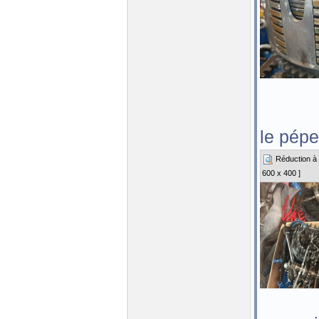
le pépe
Réduction à 3
600 x 400 ]