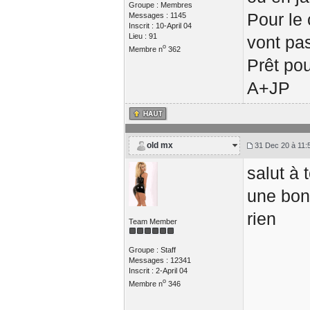
Groupe : Membres
Pour le 
Messages : 1145
Inscrit : 10-April 04
Lieu : 91
vont pas
o
Membre n
362
Prêt pou
A+JP
old mx
31 Dec 20 à 11:
salut à
une bonn
rien
Team Member
Groupe : Staff
Messages : 12341
Inscrit : 2-April 04
o
Membre n
346