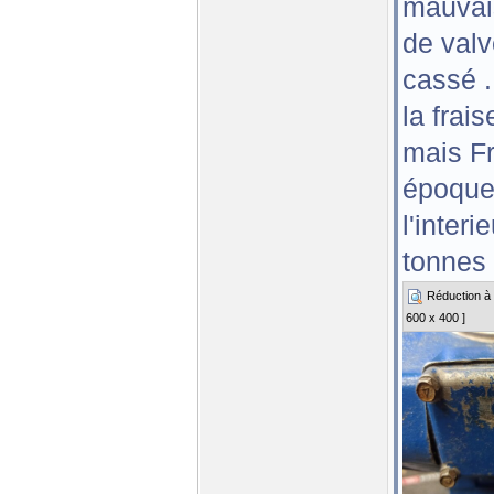
mauvais
de valv
cassé .
la frai
mais Fr
époque
l'interi
tonnes 
Réduction à 3
600 x 400 ]