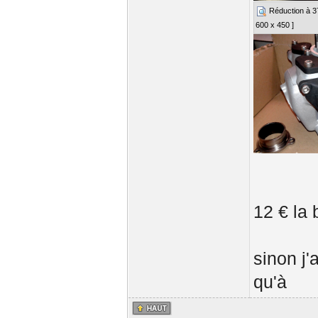
Réduction à 37%
600 x 450 ]
12 € la
sinon j'
qu'à