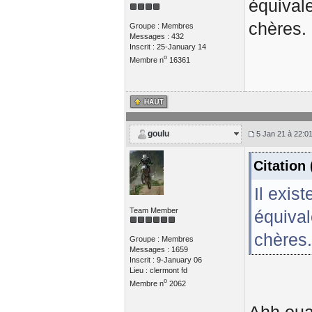
équival
chères.
Groupe : Membres
Messages : 432
Inscrit : 25-January 14
o
Membre n
16361
goulu
5 Jan 21 à 22:0
Citation
Il exis
Team Member
équival
chères.
Groupe : Membres
Messages : 1659
Inscrit : 9-January 06
Lieu : clermont fd
o
Membre n
2062