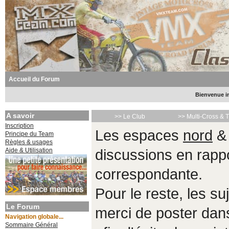
Accueil du Forum
Bienvenue in
A savoir
>> Le Club
>> Multi-Cross & 
Inscription
Les espaces
nord
Principe du Team
Règles & usages
Aide & Utilisation
discussions en rappo
correspondante.
Pour le reste, les s
Le Forum
merci de poster da
Navigation globale...
Sommaire Général