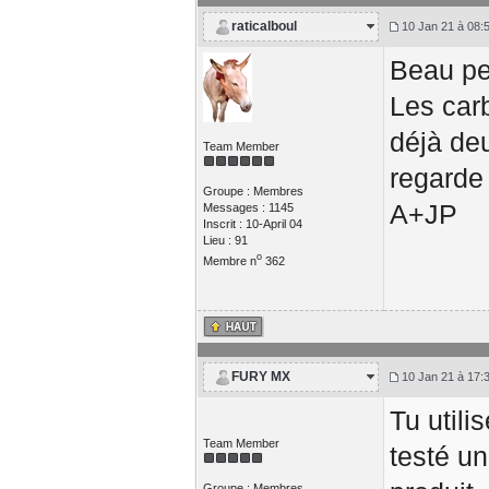
raticalboul
10 Jan 21 à 08:
Beau pet
Les car
déjà deu
Team Member
regarde
Groupe : Membres
A+JP
Messages : 1145
Inscrit : 10-April 04
Lieu : 91
o
Membre n
362
FURY MX
10 Jan 21 à 17:
Tu utili
Team Member
testé u
Groupe : Membres