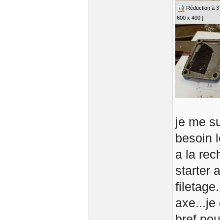
Réduction à 37%
600 x 400 ]
je me su
besoin l
a la rec
starter 
filetage
axe...j
bref pou