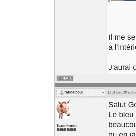
Il me s
a l'inté
J'aurai 
raticalboul
31 Dec 20 à 08:
Salut G
Le bleu 
beaucou
Team Member
ou en ja