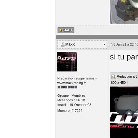
Maxx
5 Jan 21 à 22:4
si tu pa
Réduction à 37%
Préparation suspensions -
600 x 450 ]
www.maxxracing.fr
Groupe : Membres
Messages : 14838
Inscrit : 19-October 08
o
Membre n
7294