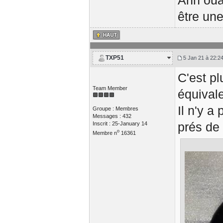
Ahh ouai
être un
TXP51
5 Jan 21 à 22:2
C'est pl
Team Member
équivale
Il n'y a
Groupe : Membres
Messages : 432
prés de 
Inscrit : 25-January 14
o
Membre n
16361