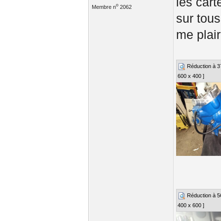
les car
o
Membre n
2062
sur tous
me plair
Réduction à 37%
600 x 400 ]
Réduction à 56%
400 x 600 ]