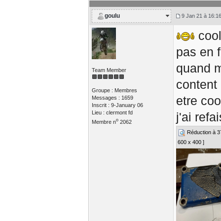
goulu
9 Jan 21 à 16:1
cool
pas en f
quand 
Team Member
content 
Groupe : Membres
etre coo
Messages : 1659
Inscrit : 9-January 06
Lieu : clermont fd
j'ai refa
o
Membre n
2062
Réduction à 37%
600 x 400 ]