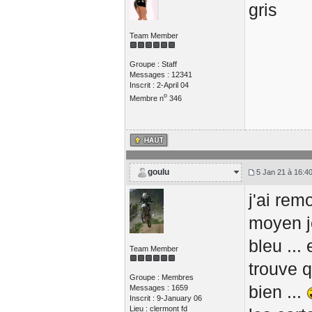
gris
Team Member
Groupe : Staff
Messages : 12341
Inscrit : 2-April 04
o
Membre n
346
goulu
5 Jan 21 à 16:4
j'ai rem
moyen j
bleu ...
Team Member
trouve 
Groupe : Membres
bien ...
Messages : 1659
Inscrit : 9-January 06
Lieu : clermont fd