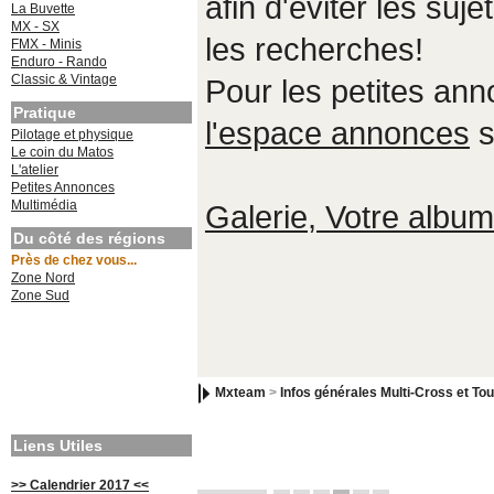
afin d'éviter les suje
La Buvette
MX - SX
les recherches!
FMX - Minis
Enduro - Rando
Classic & Vintage
Pour les petites an
Pratique
l'espace annonces
s
Pilotage et physique
Le coin du Matos
L'atelier
Petites Annonces
Multimédia
Galerie, Votre album,
Du côté des régions
Près de chez vous...
Zone Nord
Zone Sud
Mxteam
>
Infos générales Multi-Cross et Tou
Liens Utiles
>> Calendrier 2017 <<