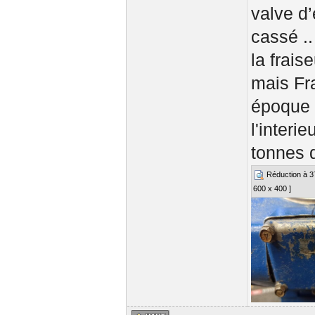
valve d’
cassé ..
la frai
mais Fra
époque 
l'interi
tonnes 
Réduction à 37%
600 x 400 ]