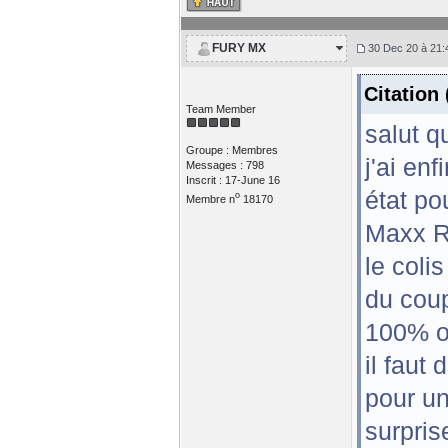
FURY MX
30 Dec 20 à 21:
Citation
Team Member
salut q
Groupe : Membres
j'ai en
Messages : 798
Inscrit : 17-June 16
état po
o
Membre n
18170
Maxx R
le colis
du coup
100% op
il faut
pour u
surpris