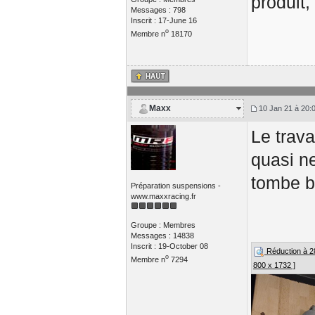
produit,
Messages : 798
Inscrit : 17-June 16
o
Membre n
18170
Maxx
10 Jan 21 à 20:
Le trav
quasi ne
tombe bi
Préparation suspensions -
www.maxxracing.fr
Groupe : Membres
Messages : 14838
Inscrit : 19-October 08
Réduction à 28%
o
Membre n
7294
800 x 1732 ]