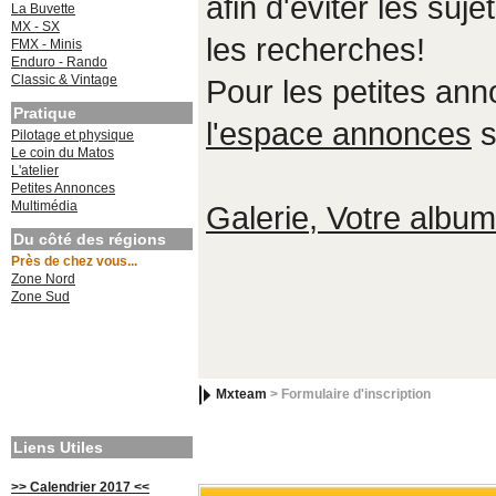
afin d'éviter les suje
La Buvette
MX - SX
les recherches!
FMX - Minis
Enduro - Rando
Classic & Vintage
Pour les petites an
Pratique
l'espace annonces
s
Pilotage et physique
Le coin du Matos
L'atelier
Petites Annonces
Multimédia
Galerie, Votre album,
Du côté des régions
Près de chez vous...
Zone Nord
Zone Sud
Mxteam
> Formulaire d'inscription
Liens Utiles
>> Calendrier 2017 <<