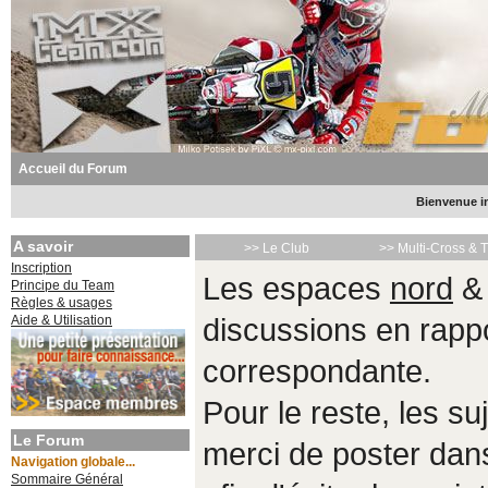
Accueil du Forum
Bienvenue in
A savoir
>> Le Club
>> Multi-Cross & 
Inscription
Les espaces
nord
Principe du Team
Règles & usages
Aide & Utilisation
discussions en rappo
correspondante.
Pour le reste, les s
Le Forum
merci de poster da
Navigation globale...
Sommaire Général