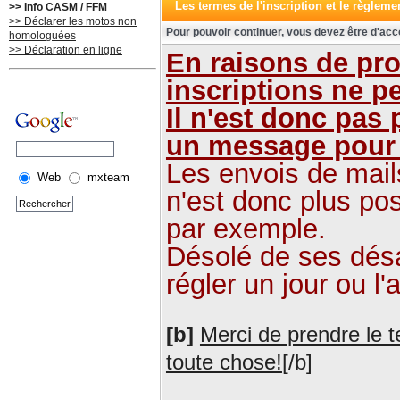
Les termes de l'inscription et le règleme
>> Info CASM / FFM
>> Déclarer les motos non
Pour pouvoir continuer, vous devez être d'acc
homologuées
>> Déclaration en ligne
En raisons de pr
inscriptions ne p
Il n'est donc pas
un message pour 
Les envois de mails
Web
mxteam
n'est donc plus po
par exemple.
Désolé de ses désa
régler un jour ou l'a
[b]
Merci de prendre le t
toute chose!
[/b]