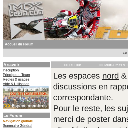
Accueil du Forum
Ce 
A savoir
>> Le Club
>> Multi-Cross & 
Inscription
Les espaces
nord
Principe du Team
Règles & usages
Aide & Utilisation
discussions en rappo
correspondante.
Pour le reste, les s
Le Forum
merci de poster da
Navigation globale...
Sommaire Général