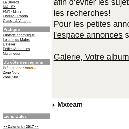
afin d'éviter les suje
La Buvette
MX - SX
les recherches!
FMX - Minis
Enduro - Rando
Classic & Vintage
Pour les petites an
Pratique
l'espace annonces
s
Pilotage et physique
Le coin du Matos
L'atelier
Petites Annonces
Multimédia
Galerie, Votre album,
Du côté des régions
Près de chez vous...
Zone Nord
Zone Sud
Mxteam
Liens Utiles
>> Calendrier 2017 <<