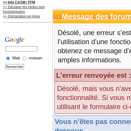
>> Info CASM / FFM
>> Déclarer les motos non
homologuées
Message des foru
>> Déclaration en ligne
Désolé, une erreur s'est
l'utilisation d'une fonc
obtenez ce message d'err
Web
mxteam
amples informations.
L'erreur renvoyée est :
Désolé, mais vous n'avez
fonctionnalité. Si vous 
utilisant le formulaire ci
Vous n'êtes pas conne
dessous.