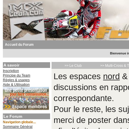
Accueil du Forum
Bienvenue in
A savoir
>> Le Club
>> Multi-Cross & 
Inscription
Les espaces
nord
Principe du Team
Règles & usages
Aide & Utilisation
discussions en rappo
correspondante.
Pour le reste, les s
Le Forum
merci de poster da
Navigation globale...
Sommaire Général