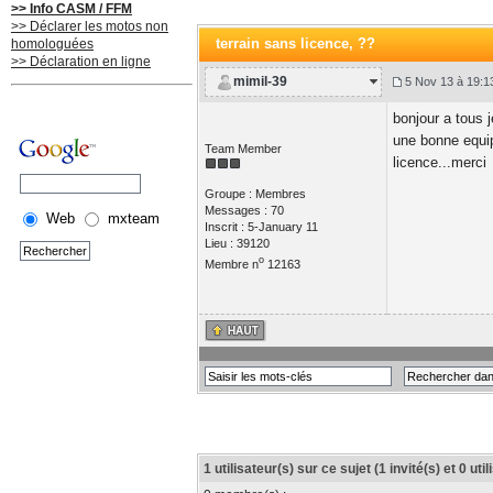
>> Info CASM / FFM
>> Déclarer les motos non
terrain sans licence
, ??
homologuées
>> Déclaration en ligne
mimil-39
5 Nov 13 à 19:1
bonjour a tous 
une bonne equip
Team Member
licence...merci
Groupe : Membres
Messages : 70
Web
mxteam
Inscrit : 5-January 11
Lieu : 39120
o
Membre n
12163
1 utilisateur(s) sur ce sujet (1 invité(s) et 0 ut