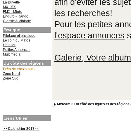
afin d'éviter les suje
La Buvette
MX - SX
les recherches!
FMX - Minis
Enduro - Rando
Classic & Vintage
Pour les petites an
Pratique
l'espace annonces
s
Pilotage et physique
Le coin du Matos
L'atelier
Petites Annonces
Multimédia
Galerie, Votre album,
Du côté des régions
Près de chez vous...
Zone Nord
Zone Sud
Mxteam
>
Du côté des ligues et des régions 
Liens Utiles
>> Calendrier 2017 <<