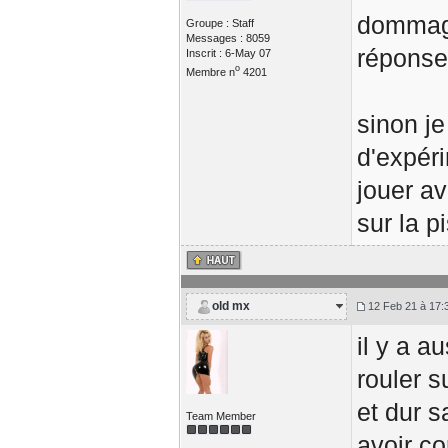
dommage
Groupe : Staff
Messages : 8059
réponses
Inscrit : 6-May 07
o
Membre n
4201
sinon je
d'expéri
jouer av
sur la pi
old mx
12 Feb 21 à 17:
il y a a
rouler s
et dur s
Team Member
avoir co