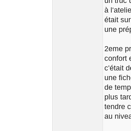
un truc 
à l'atel
était su
une prép
2eme pr
confort 
c'était 
une fich
de temps
plus ta
tendre 
au nive