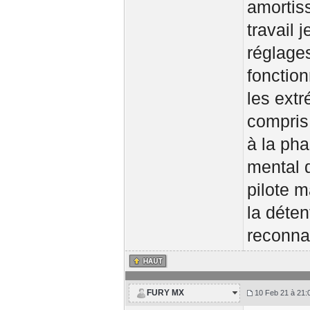
amortiss
travail 
réglage
fonctio
les extr
compris
à la ph
mental 
pilote m
la déten
reconnai
FURY MX
10 Feb 21 à 21: