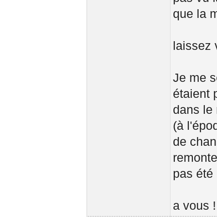
que la m
laissez 
Je me s
étaient
dans le 
(à l'épo
de chan
remonte 
pas été 
a vous !