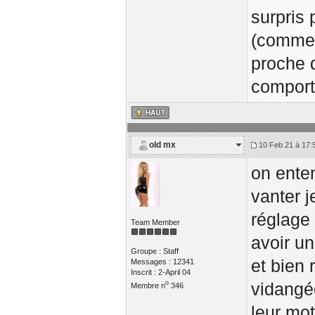
surpris
(comme c
proche 
comport
old mx
10 Feb 21 à 17:
on ente
vanter 
réglage
Team Member
avoir u
Groupe : Staff
et bien 
Messages : 12341
Inscrit : 2-April 04
o
vidangé
Membre n
346
leur mot