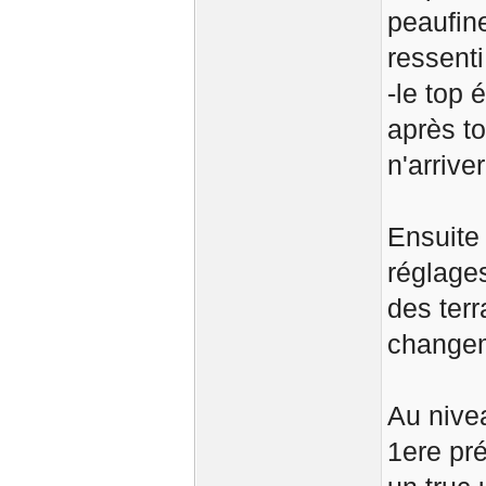
peaufine
ressenti
-le top 
après to
n'arrive
Ensuite 
réglages
des terr
changem
Au nive
1ere pré