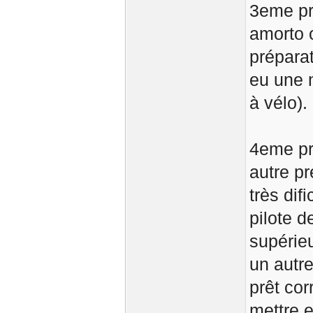
3eme pr
amorto o
préparat
eu une m
à vélo).
4eme pr
autre pr
très dif
pilote 
supérieu
un autre
prêt cor
mettre 