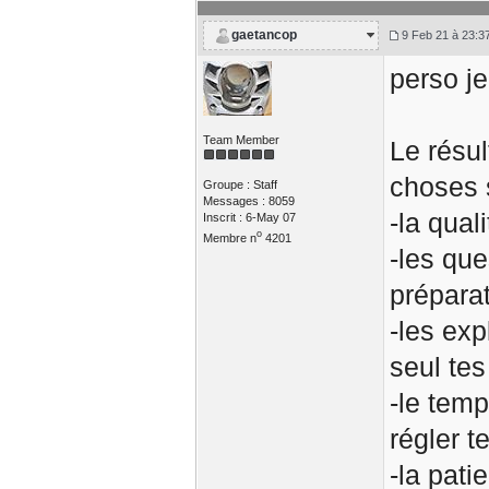
gaetancop
9 Feb 21 à 23:3
perso je
Team Member
Le résul
choses 
Groupe : Staff
Messages : 8059
-la qual
Inscrit : 6-May 07
o
Membre n
4201
-les qu
prépara
-les exp
seul tes
-le temp
régler t
-la pati