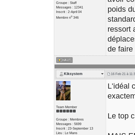
Groupe : Staff
poids du
Messages : 12341
Inscrit : 2-April 04
o
standard
Membre n
346
ressort
déplaces
de faire
Kiksystem
16 Feb 21 à 11:
L'idéal 
exactem
Team Member
Le top c
Groupe : Membres
Messages : 5699
Inscrit : 23-September 13
Lieu : Le Mans