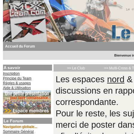
Accueil du Forum
Bienvenue in
A savoir
>> Le Club
>> Multi-Cross & 
Inscription
Les espaces
nord
Principe du Team
Règles & usages
Aide & Utilisation
discussions en rappo
correspondante.
Pour le reste, les s
Le Forum
merci de poster da
Navigation globale...
Sommaire Général