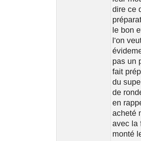
dire ce 
préparat
le bon e
l'on veu
évidemen
pas un p
fait pré
du supe
de rond
en rappe
acheté 
avec la
monté le