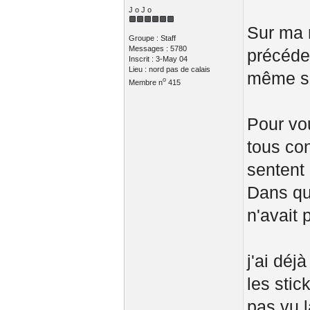
J o J o
Sur ma 
Groupe : Staff
Messages : 5780
précéden
Inscrit : 3-May 04
Lieu : nord pas de calais
même si
o
Membre n
415
Pour vo
tous con
sentent 
Dans qu'
n'avait 
j'ai déj
les stic
pas vu l