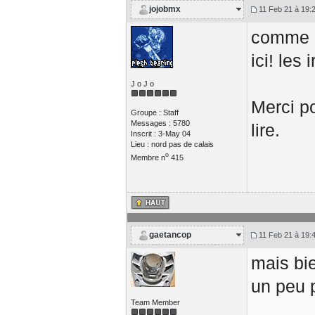
jojobmx
11 Feb 21 à 19:
comme q
ici! les
J o J o
Merci po
Groupe : Staff
Messages : 5780
lire.
Inscrit : 3-May 04
Lieu : nord pas de calais
o
Membre n
415
gaetancop
11 Feb 21 à 19:
mais bie
un peu p
Team Member