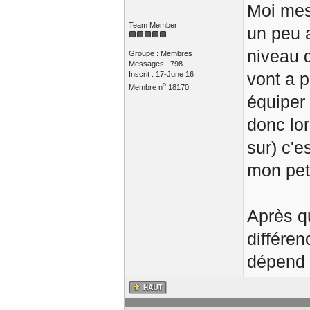
Moi mes 
Team Member
un peu a
niveau d
Groupe : Membres
Messages : 798
vont a 
Inscrit : 17-June 16
o
Membre n
18170
équiper
donc lo
sur) c'e
mon pet
Après qu
différen
dépend 