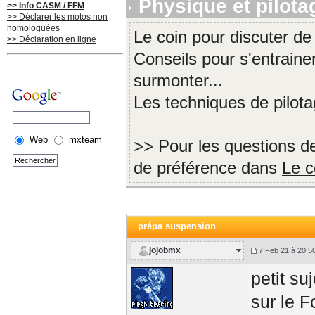
Physique et pilota
>> Info CASM / FFM
>> Déclarer les motos non
homologuées
Le coin pour discuter de
>> Déclaration en ligne
Conseils pour s'entrainer
surmonter...
Les techniques de pilota
Web
mxteam
>> Pour les questions d
de préférence dans
Le c
prépa suspension
jojobmx
7 Feb 21 à 20:5
petit s
sur le 