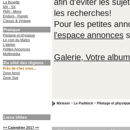
afin d'éviter les suje
La Buvette
MX - SX
les recherches!
FMX - Minis
Enduro - Rando
Classic & Vintage
Pour les petites an
Pratique
l'espace annonces
s
Pilotage et physique
Le coin du Matos
L'atelier
Petites Annonces
Multimédia
Galerie, Votre album,
Du côté des régions
Près de chez vous...
Zone Nord
Zone Sud
Mxteam
>
Le Paddock
>
Pilotage et physiqu
Liens Utiles
>> Calendrier 2017 <<