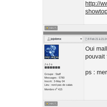
http://
showto
jojobmx
8 Feb 21 à 21:2
Oui mal
pouvait 
J o J o
ps : mer
Groupe : Staff
Messages : 5780
Inscrit : 3-May 04
Lieu : nord pas de calais
o
Membre n
415