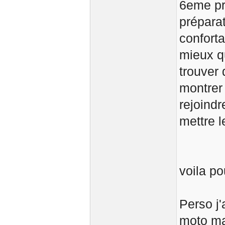
6eme pr
prépara
confort
mieux qu
trouver 
montrer 
rejoindr
mettre l
voila po
Perso j
moto mai