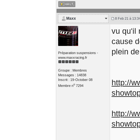
Maxx
8 Feb 21 à 13:3
vu qu'il
cause de
plein de
Préparation suspensions -
www.maxxracing.fr
Groupe : Membres
Messages : 14838
Inscrit : 19-October 08
http://
o
Membre n
7294
showto
http://
showto