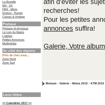
afin d'éviter les suje
La Buvette
MX - SX
recherches!
FMX - Minis
Enduro - Rando
Classic & Vintage
Pour les petites an
Pratique
annonces
suffira!
Pilotage et physique
Le coin du Matos
L'atelier
Petites Annonces
Multimédia
Galerie, Votre album,
Du côté des régions
Près de chez vous...
Zone Nord
Zone Sud
Mxteam
>
Galerie
>
Motos 2010
>
KTM 2010
Liens Utiles
>> Calendrier 2017 <<