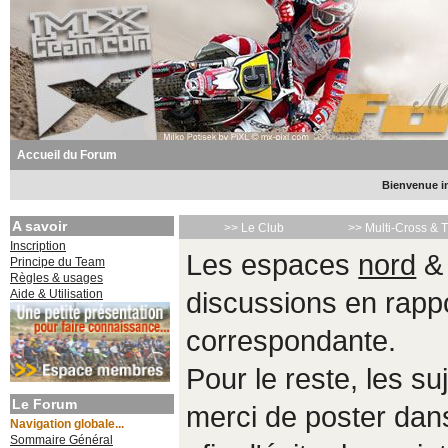
Accueil du Forum
Bienvenue in
A savoir
>> Le Club
>> Multi-Cross & 
Inscription
Les espaces
nord
Principe du Team
Règles & usages
Aide & Utilisation
discussions en rappo
correspondante.
Pour le reste, les s
Le Forum
merci de poster da
Navigation globale...
Sommaire Général