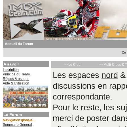
Accueil du Forum
Ce 
A savoir
>> Le Club
>> Multi-Cross & 
Inscription
Les espaces
nord
Principe du Team
Règles & usages
Aide & Utilisation
discussions en rappo
correspondante.
Pour le reste, les s
Le Forum
merci de poster da
Navigation globale...
Sommaire Général