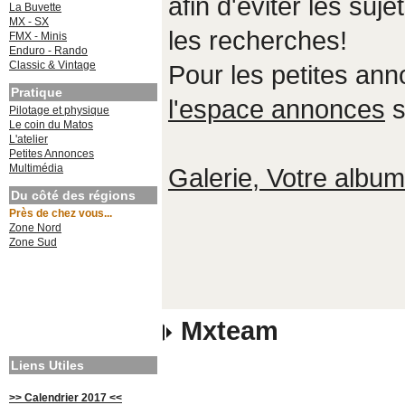
afin d'éviter les suje
La Buvette
MX - SX
les recherches!
FMX - Minis
Enduro - Rando
Classic & Vintage
Pour les petites an
Pratique
l'espace annonces
s
Pilotage et physique
Le coin du Matos
L'atelier
Petites Annonces
Multimédia
Galerie, Votre album,
Du côté des régions
Près de chez vous...
Zone Nord
Zone Sud
Mxteam
Liens Utiles
>> Calendrier 2017 <<