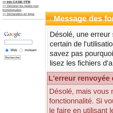
>> Info CASM / FFM
>> Déclarer les motos non
homologuées
>> Déclaration en ligne
Message des f
Désolé, une erreur 
certain de l'utilisa
Web
mxteam
savez pas pourquoi
lisez les fichiers d
L'erreur renvoyée 
Désolé, mais vous n'
fonctionnalité. Si 
le faire en utilisant 