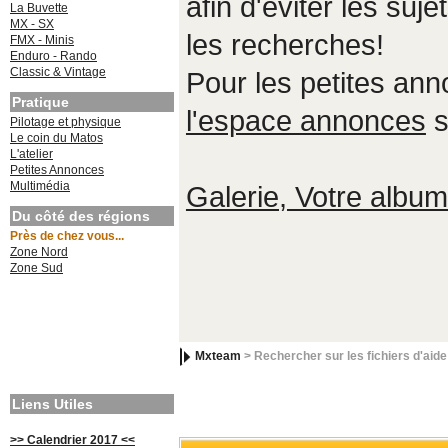
afin d'éviter les suje
La Buvette
MX - SX
les recherches!
FMX - Minis
Enduro - Rando
Classic & Vintage
Pour les petites an
Pratique
l'espace annonces
s
Pilotage et physique
Le coin du Matos
L'atelier
Petites Annonces
Multimédia
Galerie, Votre album,
Du côté des régions
Près de chez vous...
Zone Nord
Zone Sud
Mxteam
> Rechercher sur les fichiers d'aide
Liens Utiles
>> Calendrier 2017 <<