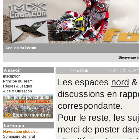
Accueil du Forum
Bienvenue in
A savoir
>> Le Club
>> Multi-Cross & 
Inscription
Les espaces
nord
Principe du Team
Règles & usages
Aide & Utilisation
discussions en rappo
correspondante.
Pour le reste, les s
Le Forum
merci de poster da
Navigation globale...
Sommaire Général