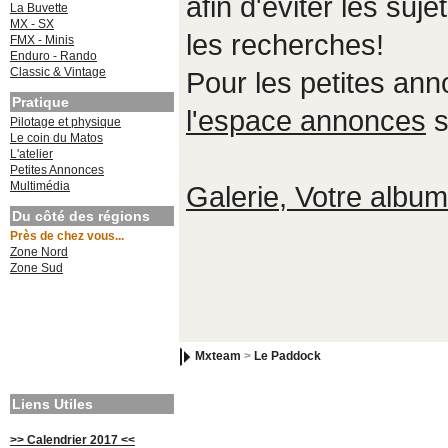
afin d'éviter les suje
La Buvette
MX - SX
les recherches!
FMX - Minis
Enduro - Rando
Classic & Vintage
Pour les petites an
Pratique
l'espace annonces
s
Pilotage et physique
Le coin du Matos
L'atelier
Petites Annonces
Multimédia
Galerie, Votre album,
Du côté des régions
Près de chez vous...
Zone Nord
Zone Sud
Mxteam
>
Le Paddock
Liens Utiles
>> Calendrier 2017 <<