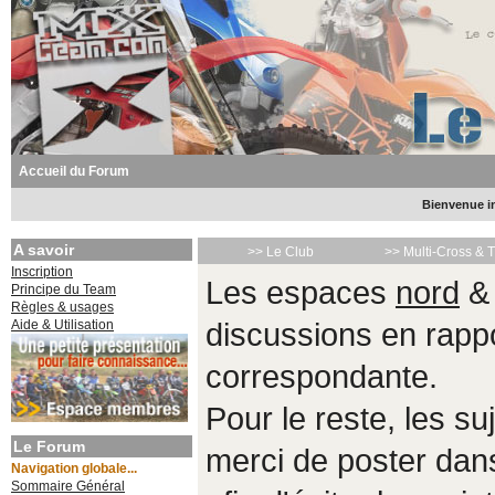
Accueil du Forum
Bienvenue in
A savoir
>> Le Club
>> Multi-Cross & 
Inscription
Les espaces
nord
Principe du Team
Règles & usages
Aide & Utilisation
discussions en rappo
correspondante.
Pour le reste, les s
Le Forum
merci de poster da
Navigation globale...
Sommaire Général