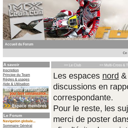
Accueil du Forum
Ce 
A savoir
>> Le Club
>> Multi-Cross & 
Inscription
Les espaces
nord
Principe du Team
Règles & usages
Aide & Utilisation
discussions en rappo
correspondante.
Pour le reste, les s
Le Forum
merci de poster da
Navigation globale...
Sommaire Général