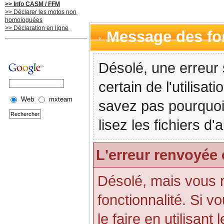
>> Info CASM / FFM
>> Déclarer les motos non
homologuées
>> Déclaration en ligne
Message des f
Désolé, une erreur 
certain de l'utilisa
Web
mxteam
savez pas pourquoi
lisez les fichiers d
L'erreur renvoyée 
Désolé, mais vous n'
fonctionnalité. Si 
le faire en utilisant 