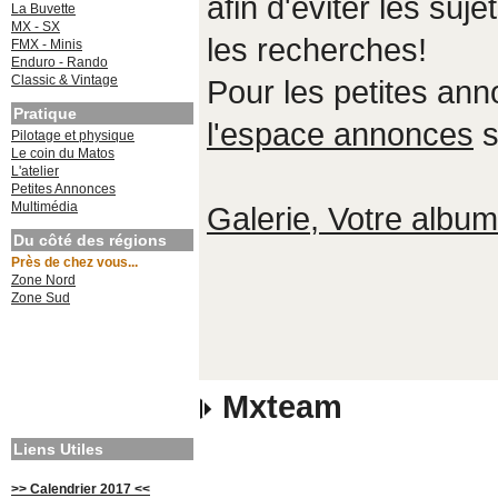
afin d'éviter les suje
La Buvette
MX - SX
les recherches!
FMX - Minis
Enduro - Rando
Classic & Vintage
Pour les petites an
Pratique
l'espace annonces
s
Pilotage et physique
Le coin du Matos
L'atelier
Petites Annonces
Multimédia
Galerie, Votre album,
Du côté des régions
Près de chez vous...
Zone Nord
Zone Sud
Mxteam
Liens Utiles
>> Calendrier 2017 <<