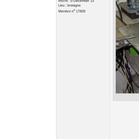
Inscrit : 5-December 15
Lieu : bretagne
o
Membre n
17809