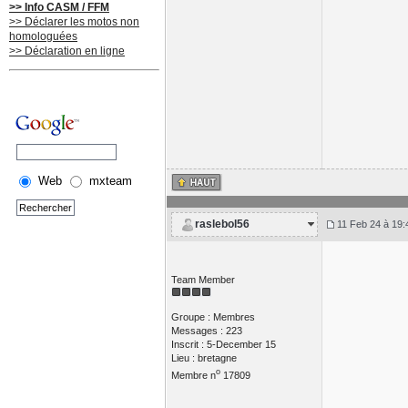
>> Info CASM / FFM
>> Déclarer les motos non
homologuées
>> Déclaration en ligne
Web
mxteam
raslebol56
11 Feb 24 à 19:
Team Member
Groupe : Membres
Messages : 223
Inscrit : 5-December 15
Lieu : bretagne
o
Membre n
17809