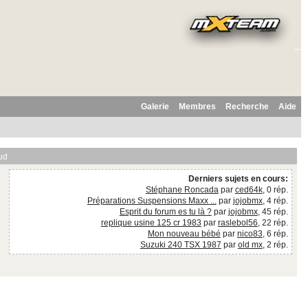
Galerie
Membres
Recherche
Aide
ud
Derniers sujets en cours:
Stéphane Roncada
par
ced64k
, 0 rép.
Préparations Suspensions Maxx ...
par
jojobmx
, 4 rép.
Esprit du forum es tu là ?
par
jojobmx
, 45 rép.
replique usine 125 cr 1983
par
raslebol56
, 22 rép.
Mon nouveau bébé
par
nico83
, 6 rép.
Suzuki 240 TSX 1987
par
old mx
, 2 rép.