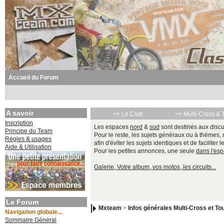
Accueil du Forum
A savoir
>> Le Club
>> Multi-Cross & 
Inscription
Les espaces
nord
&
sud
sont destinés aux discu
Principe du Team
Pour le reste, les sujets généraux ou à thèmes,
Règles & usages
afin d'éviter les sujets identiques et de faciliter 
Aide & Utilisation
Pour les petites annonces, une seule
dans l'es
Galerie, Votre album, vos motos, les circuits...
Le Forum
Mxteam
>
Infos générales Multi-Cross et Tou
Navigation globale...
Sommaire Général