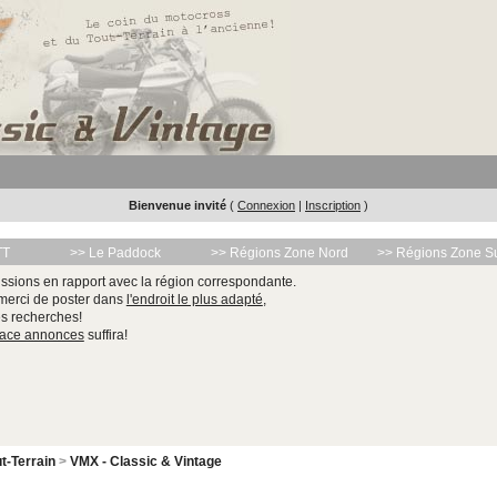
Bienvenue invité
(
Connexion
|
Inscription
)
TT
>> Le Paddock
>> Régions Zone Nord
>> Régions Zone S
ssions en rapport avec la région correspondante.
 merci de poster dans
l'endroit le plus adapté
,
les recherches!
pace annonces
suffira!
t-Terrain
>
VMX - Classic & Vintage