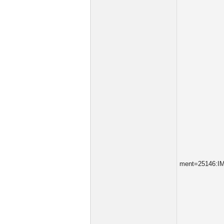
ment=25146:IM