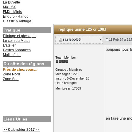
La Buvette
MX - SX
FMX - Minis
Enduro - Rando
Classic & Vintage
replique usine 125 cr 1983
Pratique
Pilotage et physique
raslebol56
11 Feb 24 à 13:
Le coin du Matos
L'atelier
bonjours tous l
Petites Annonces
Multimédia
Team Member
Du côté des régions
Près de chez vous...
Groupe : Membres
Zone Nord
Messages : 223
Inscrit : 5-December 15
Zone Sud
Lieu : bretagne
o
Membre n
17809
en faire une m
Liens Utiles
>> Calendrier 2017 <<