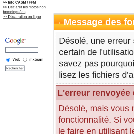
>> Info CASM / FFM
>> Déclarer les motos non
homologuées
>> Déclaration en ligne
Message des f
Désolé, une erreur 
certain de l'utilisa
Web
mxteam
savez pas pourquoi
lisez les fichiers d
L'erreur renvoyée 
Désolé, mais vous n'
fonctionnalité. Si 
le faire en utilisant 