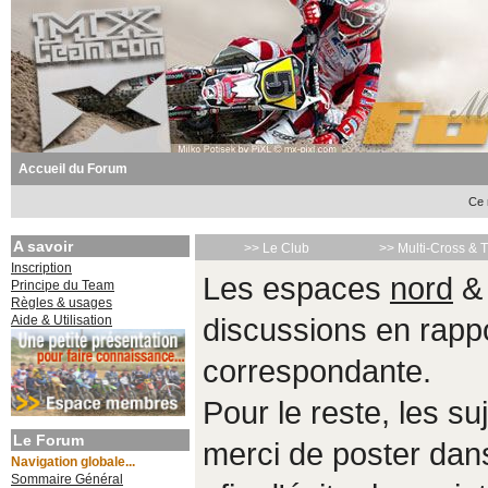
Accueil du Forum
Ce 
A savoir
>> Le Club
>> Multi-Cross & 
Inscription
Les espaces
nord
Principe du Team
Règles & usages
Aide & Utilisation
discussions en rappo
correspondante.
Pour le reste, les s
Le Forum
merci de poster da
Navigation globale...
Sommaire Général