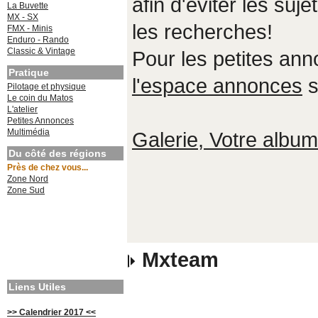
afin d'éviter les suje
La Buvette
MX - SX
les recherches!
FMX - Minis
Enduro - Rando
Classic & Vintage
Pour les petites an
Pratique
l'espace annonces
s
Pilotage et physique
Le coin du Matos
L'atelier
Petites Annonces
Multimédia
Galerie, Votre album,
Du côté des régions
Près de chez vous...
Zone Nord
Zone Sud
Mxteam
Liens Utiles
>> Calendrier 2017 <<