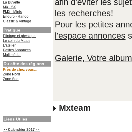
afin d'éviter les suje
La Buvette
MX - SX
les recherches!
FMX - Minis
Enduro - Rando
Classic & Vintage
Pour les petites an
Pratique
l'espace annonces
s
Pilotage et physique
Le coin du Matos
L'atelier
Petites Annonces
Multimédia
Galerie, Votre album,
Du côté des régions
Près de chez vous...
Zone Nord
Zone Sud
Mxteam
Liens Utiles
>> Calendrier 2017 <<