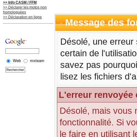
>> Info CASM / FFM
>> Déclarer les motos non
homologuées
>> Déclaration en ligne
Message des f
Désolé, une erreur 
certain de l'utilisa
Web
mxteam
savez pas pourquoi
lisez les fichiers d
L'erreur renvoyée 
Désolé, mais vous n'
fonctionnalité. Si 
le faire en utilisant 