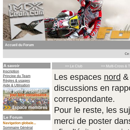
Accueil du Forum
Ce 
A savoir
>> Le Club
>> Multi-Cross & 
Inscription
Les espaces
nord
Principe du Team
Règles & usages
Aide & Utilisation
discussions en rappo
correspondante.
Pour le reste, les s
Le Forum
merci de poster da
Navigation globale...
Sommaire Général