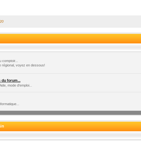
:20
 comptoir...
e régional, voyez en dessous!
du forum...
Aide, mode d'emploi...
formatique...
ain