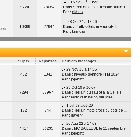
28 Nov 25 à 18:22
9220
78084
Dans :
Renforcer caoutchouc durite fr...
Par :
old mx
28 Oct 24 à 18:26
10399
22944
Dans :
Prettys Girls in your city for...
ssic
Par :
krimoss
Sujets
Réponses
Derniers messages
29 Nov 23 à 14:55
432
1341
Dans :
niveaux sonnore FFM 2024
Par :
jojobmx
23 Oct 19 à 20:07
7294
37967
Dans :
Terrain du saujot à la Celle s...
Par :
moto club neuvy sur loire
1 Jul 18 à 09:29
172
744
Dans :
Terrain moto cross du coté de ...
Par :
dave74
26 Aug 22 à 14:03
4417
66235
Dans :
MC BAILLEUL le 11 septembre
Par :
jojobmx