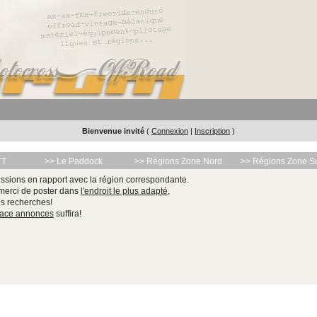
Bienvenue invité
(
Connexion
|
Inscription
)
TT
>> Le Paddock
>> Régions Zone Nord
>> Régions Zone S
ssions en rapport avec la région correspondante.
 merci de poster dans
l'endroit le plus adapté
,
les recherches!
pace annonces
suffira!