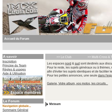
Accueil du Forum
A savoir
>> Le Club
>> Multi-Cross & 
Inscription
Les espaces
nord
&
sud
sont destinés aux discu
Principe du Team
Pour le reste, les sujets généraux ou à thèmes,
Règles & usages
afin d'éviter les sujets identiques et de faciliter 
Aide & Utilisation
Pour les petites annonces, une seule
dans l'es
Galerie, Votre album, vos motos, les circuits...
Le Forum
Mxteam
Navigation globale...
Sommaire Général