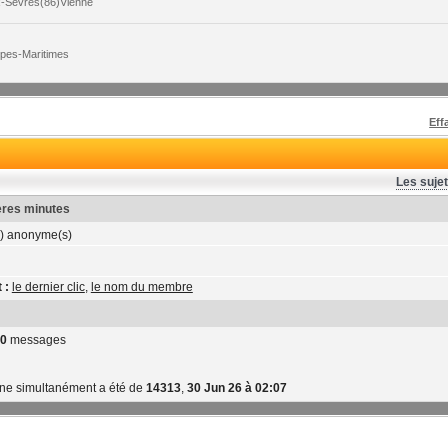
x-Sèvres(86)Vienne
lpes-Maritimes
Eff
Les sujet
ières minutes
) anonyme(s)
 :
le dernier clic
,
le nom du membre
0
messages
gne simultanément a été de
14313
,
30 Jun 26 à 02:07