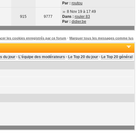
Par :
routou
8 Nov 19 à 17:49
915
9777
Dans :
rouler 83
Par :
didier.be
acer les cookies enregistrés par ce forum
·
Marquer tous les messages comme lus
s du jour
·
L'équipe des modérateurs
·
Le Top 20 du jour
·
Le Top 20 général