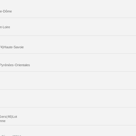
-de-Dôme
t-Loire
74)Haute-Savoie
Pyrénées-Orientales
Gers(46)Lot
onne