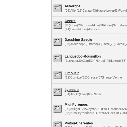
Auvergne
(03)Allier(15)Cantal(43)Haute-Loire(63)Puy
Centre
(18)Cher(28)Eure-et-Loir(36)Indre(37)Indre-e
(41)Loir-et-Cher(45)Loiret
Dauphiné-Savoie
(07)Ardèche(26)Drôme(38)Isère(73)Savoie(
Languedoc-Roussillon
(11)Aude(30)Gard(34)Hérault(48)Lozère(66)
Limousin
(19)Corrèze(23)Creuse(87)Haute-Vienne
Lyonnais
(01)Ain(42)Loire(69)Rhône
Midi-Pyrénées
(09)Ariège(12)Aveyron(31)Hte-Garonne(32)
(65)Htes-Pyrénées(81)Tarn(82)Tarn-et-Gar
Poitou-Charentes