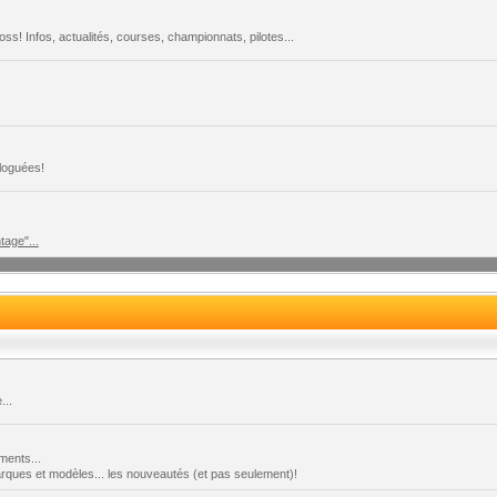
s! Infos, actualités, courses, championnats, pilotes...
loguées!
tage"...
...
ments...
marques et modèles... les nouveautés (et pas seulement)!