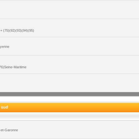
+ (75)(92)(93)(94)(95)
ayenne
6)Seine-Maritime
e sud
-et-Garonne