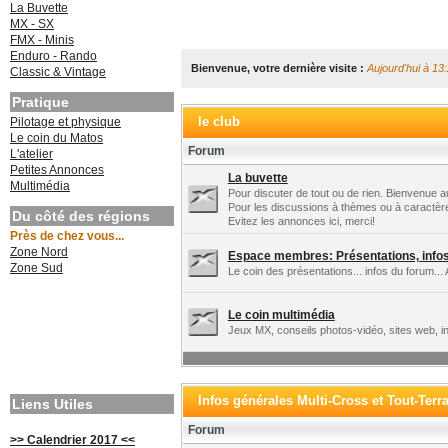
La Buvette
MX - SX
FMX - Minis
Enduro - Rando
Bienvenue, votre dernière visite :
Aujourd'hui à 13
Classic & Vintage
Pratique
le club
Pilotage et physique
Le coin du Matos
Forum
L'atelier
Petites Annonces
La buvette
Multimédia
Pour discuter de tout ou de rien. Bienvenue au
Pour les discussions à thèmes ou à caractèr
Du côté des régions
Evitez les annonces ici, merci!
Près de chez vous...
Zone Nord
Espace membres: Présentations, infos 
Zone Sud
Le coin des présentations... infos du forum... 
Le coin multimédia
Jeux MX, conseils photos-vidéo, sites web, in
Infos générales Multi-Cross et Tout-Terr
Liens Utiles
Forum
>> Calendrier 2017 <<