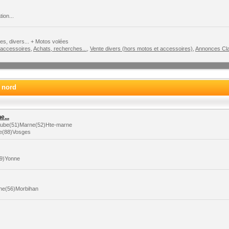
ion...
s, divers... + Motos volées
 accessoires
,
Achats, recherches...
,
Vente divers (hors motos et accessoires)
,
Annonces Cla
e nord
...
)Aube(51)Marne(52)Hte-marne
le(88)Vosges
89)Yonne
aine(56)Morbihan