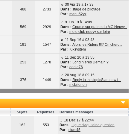
30 Apr 19 à 17:33
488
2733
Dans :
stage de pilotage
Par :
manu52yz
9 Jun 19 à 14:09
569
2929
Dans :
Course sur prairie du MC Neuvy...
Par :
moto club neuvy sur loire
11 Sep 16 à 03:43
191
1547
Dans :
Alors les Riders !!!? On cherc...
Par :
Kiksystem
11 Sep 20 à 13:55
253
1278
Dans :
Londinieres Demain ?
Par :
eddie76
20 Aug 18 à 09:15
376
1449
Dans :
Reply to this topicStart new t...
Par :
mcbrienon
Sujets
Réponses
Derniers messages
18 Dec 17 à 22:44
162
553
Dans :
Ligue d'aquitaine question
Par :
stunt45