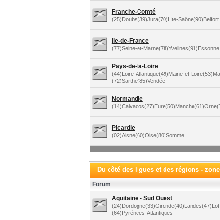
Franche-Comté
(25)Doubs(39)Jura(70)Hte-Saône(90)Belfort
Ile-de-France
(77)Seine-et-Marne(78)Yvelines(91)Essonne 
Pays-de-la-Loire
(44)Loire-Atlantique(49)Maine-et-Loire(53)M
(72)Sarthe(85)Vendée
Normandie
(14)Calvados(27)Eure(50)Manche(61)Orne(7
Picardie
(02)Aisne(60)Oise(80)Somme
Du côté des ligues et des régions - zon
Forum
Aquitaine - Sud Ouest
(24)Dordogne(33)Gironde(40)Landes(47)Lot
(64)Pyrénées-Atlantiques