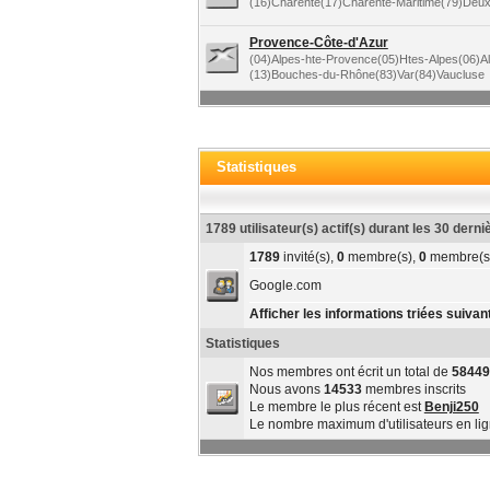
(16)Charente(17)Charente-Maritime(79)Deu
Provence-Côte-d'Azur
(04)Alpes-hte-Provence(05)Htes-Alpes(06)A
(13)Bouches-du-Rhône(83)Var(84)Vaucluse
Statistiques
1789 utilisateur(s) actif(s) durant les 30 dern
1789
invité(s),
0
membre(s),
0
membre(s
Google.com
Afficher les informations triées suivant
Statistiques
Nos membres ont écrit un total de
58449
Nous avons
14533
membres inscrits
Le membre le plus récent est
Benji250
Le nombre maximum d'utilisateurs en li