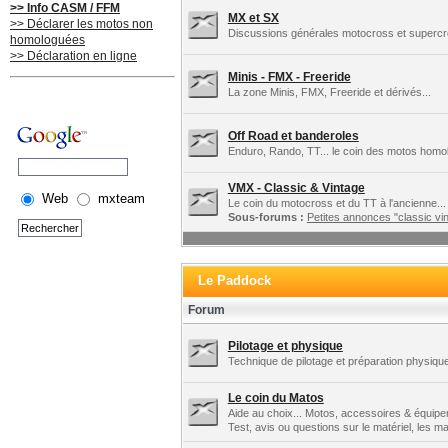
>> Info CASM / FFM
MX et SX
>> Déclarer les motos non
Discussions générales motocross et supercros
homologuées
>> Déclaration en ligne
Minis - FMX - Freeride
La zone Minis, FMX, Freeride et dérivés...
Off Road et banderoles
Enduro, Rando, TT... le coin des motos homo
VMX - Classic & Vintage
Web
mxteam
Le coin du motocross et du TT à l'ancienne...
Sous-forums :
Petites annonces "classic vin
Le Paddock
Forum
Pilotage et physique
Technique de pilotage et préparation physique
Le coin du Matos
Aide au choix... Motos, accessoires & équipe
Test, avis ou questions sur le matériel, les 