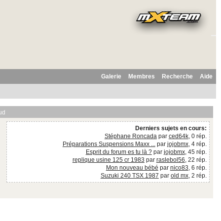
Galerie
Membres
Recherche
Aide
ud
Derniers sujets en cours:
Stéphane Roncada
par
ced64k
, 0 rép.
Préparations Suspensions Maxx ...
par
jojobmx
, 4 rép.
Esprit du forum es tu là ?
par
jojobmx
, 45 rép.
replique usine 125 cr 1983
par
raslebol56
, 22 rép.
Mon nouveau bébé
par
nico83
, 6 rép.
Suzuki 240 TSX 1987
par
old mx
, 2 rép.