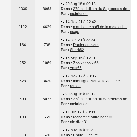
20 Aug 18 à 09:13
1339
8063
Dans :
27ème édition du Supercross de...
Par :
mcbrienon
14 Nov 21 à 22:42
1192
4629
Dans :
marche de noël de la moto et b...
Par :
mxgo
14 Jan 20 à 22:34
164
738
Dans :
Rouler en isere
Par :
Shark62
15 Sep 16 à 12:11
252
1069
Dans :
Zzzzzzzzzzz 66
Par :
Anto66
17 Nov 17 à 23:05
528
3620
Dans :
inter ligue Nouvelle Aqitaine
Par :
routou
20 Aug 18 à 09:12
690
6077
Dans :
27ème édition du Supercross de...
Par :
mcbrienon
11 Jun 17 à 23:03
198
559
Dans :
recherche autre rider !!!
Par :
alextlzin31
19 Mar 19 à 23:48
113
570
Dans :
Chute .....chute....!