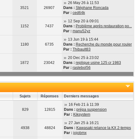
26 May 26 à 11:53
3521
26907
Dans :
Stéphane Roncada
Par :
ced64k
12 Sep 20 à 09:01
1152
7437
Dans :
Problème après restauration po...
Par :
manu52yz
13 Jun 19 à 15:44
1180
6735
Dans :
Recherche du monde pour rouler
Par :
Thibault83
20 Dec 25 à 23:02
1872
23042
Dans :
replique usine 125 cr 1983
Par :
raslebol56
Sujets
Réponses
Derniers messages
16 Feb 21 à 11:39
829
12815
Dans :
prépa suspension
Par :
Kiksystem
27 Jan 25 à 16:21
4938
48824
Dans :
Kawasaki relance la KX 2-temps
Par :
jojobmx