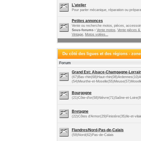
L'atelier
Pour parler mécanique, réparation ou préparat
Petites annonces
Vente ou recherche motos, pièces, accessoire
Sous-forums :
Vente motos
,
Vente pièces &
Vintage
,
Motos volées...
Du côté des ligues et des régions - zon
Forum
Grand Est: Alsace-Champagne-Lorraine
(67)Bas-rhin(68)Haut-rhin(08)Ardennes(10
(54)Meurthe-et-Moselle(55)Meuse(57)Mosel
Bourgogne
(21)Côte-d'or(58)Nièvre(71)Saône-et-Loire(
Bretagne
(22)Côtes d'Armor(29)Finistère(35)Ile-et-vil
Flandres/Nord-Pas-de-Calais
(59)Nord(62)Pas-de-Calais