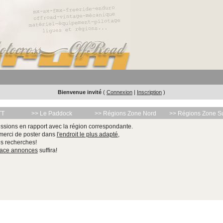
Bienvenue invité
(
Connexion
|
Inscription
)
TT
>> Le Paddock
>> Régions Zone Nord
>> Régions Zone S
ssions en rapport avec la région correspondante.
 merci de poster dans
l'endroit le plus adapté
,
les recherches!
pace annonces
suffira!