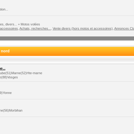
ion...
s, divers... + Motos volées
 accessoires
,
Achats, recherches...
,
Vente divers (hors motos et accessoires)
,
Annonces Cla
e nord
...
)Aube(51)Marne(52)Hte-marne
le(88)Vosges
89)Yonne
aine(56)Morbihan