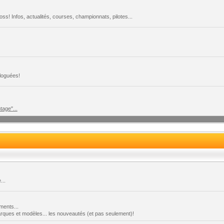
s! Infos, actualités, courses, championnats, pilotes...
loguées!
tage"...
...
ments...
marques et modèles... les nouveautés (et pas seulement)!