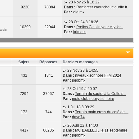
28 Nov 25 à 18:22
9220
78084
Dans :
Renforcer caoutchouc durite fr...
Par :
old mx
28 Oct 24 à 18:26
10399
22944
Dans :
Prettys Girls in your city for...
ssic
Par :
krimoss
Sujets
Réponses
Derniers messages
29 Nov 23 à 14:55
432
1341
Dans :
niveaux sonnore FFM 2024
Par :
jojobmx
23 Oct 19 à 20:07
7294
37967
Dans :
Terrain du saujot à la Celle s...
Par :
moto club neuvy sur loire
1 Jul 18 à 09:29
172
744
Dans :
Terrain moto cross du coté de ...
Par :
dave74
26 Aug 22 à 14:03
4417
66235
Dans :
MC BAILLEUL le 11 septembre
Par :
jojobmx