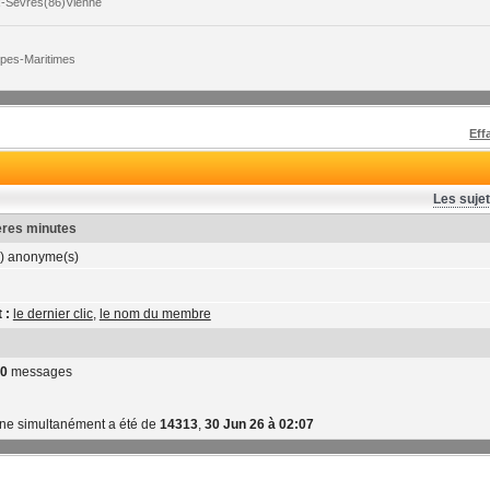
x-Sèvres(86)Vienne
lpes-Maritimes
Eff
Les sujet
ières minutes
) anonyme(s)
 :
le dernier clic
,
le nom du membre
0
messages
gne simultanément a été de
14313
,
30 Jun 26 à 02:07