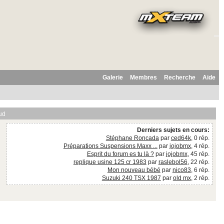
Galerie
Membres
Recherche
Aide
ud
Derniers sujets en cours:
Stéphane Roncada
par
ced64k
, 0 rép.
Préparations Suspensions Maxx ...
par
jojobmx
, 4 rép.
Esprit du forum es tu là ?
par
jojobmx
, 45 rép.
replique usine 125 cr 1983
par
raslebol56
, 22 rép.
Mon nouveau bébé
par
nico83
, 6 rép.
Suzuki 240 TSX 1987
par
old mx
, 2 rép.