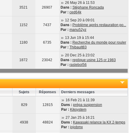
26 May 26 à 11:53
3521
26907
Dans :
Stéphane Roncada
Par :
ced64k
12 Sep 20 à 09:01
1152
7437
Dans :
Problème après restauration po...
Par :
manu52yz
13 Jun 19 à 15:44
1180
6735
Dans :
Recherche du monde pour rouler
Par :
Thibault83
20 Dec 25 à 23:02
1872
23042
Dans :
replique usine 125 cr 1983
Par :
raslebol56
Sujets
Réponses
Derniers messages
16 Feb 21 à 11:39
829
12815
Dans :
prépa suspension
Par :
Kiksystem
27 Jan 25 à 16:21
4938
48824
Dans :
Kawasaki relance la KX 2-temps
Par :
jojobmx