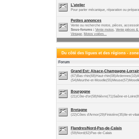
L'atelier
Pour parler mécanique, réparation ou préparat
Petites annonces
Vente ou recherche motos, pièces, accessoire
Sous-forums :
Vente motos
,
Vente pièces &
Vintage
,
Motos volées...
Du côté des ligues et des régions - zon
Forum
Grand Est: Alsace-Champagne-Lorraine
(67)Bas-rhin(68)Haut-rhin(08)Ardennes(10
(54)Meurthe-et-Moselle(55)Meuse(57)Mosel
Bourgogne
(21)Côte-d'or(58)Nièvre(71)Saône-et-Loire(
Bretagne
(22)Côtes d'Armor(29)Finistère(35)Ile-et-vil
Flandres/Nord-Pas-de-Calais
(59)Nord(62)Pas-de-Calais