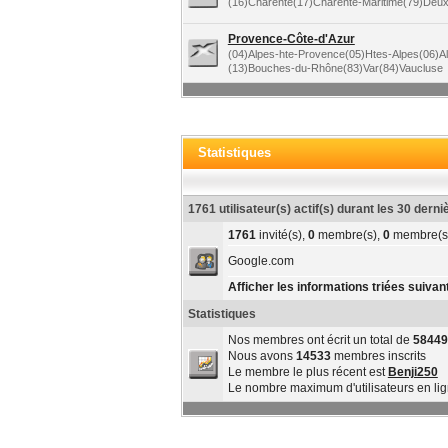
(16)Charente(17)Charente-Maritime(79)Deu
Provence-Côte-d'Azur
(04)Alpes-hte-Provence(05)Htes-Alpes(06)A
(13)Bouches-du-Rhône(83)Var(84)Vaucluse
Statistiques
1761 utilisateur(s) actif(s) durant les 30 dern
1761
invité(s),
0
membre(s),
0
membre(s
Google.com
Afficher les informations triées suivant
Statistiques
Nos membres ont écrit un total de
58449
Nous avons
14533
membres inscrits
Le membre le plus récent est
Benji250
Le nombre maximum d'utilisateurs en li