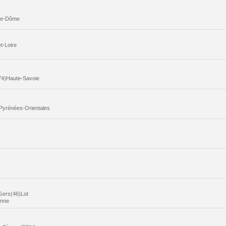
-de-Dôme
t-Loire
74)Haute-Savoie
Pyrénées-Orientales
Gers(46)Lot
onne