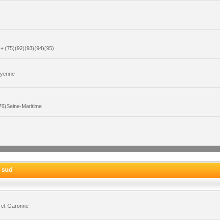
+ (75)(92)(93)(94)(95)
ayenne
6)Seine-Maritime
e sud
-et-Garonne