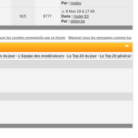
Par :
routou
8 Nov 19 à 17:49
915
9777
Dans :
rouler 83
Par :
didier.be
acer les cookies enregistrés par ce forum
·
Marquer tous les messages comme lus
s du jour
·
L'équipe des modérateurs
·
Le Top 20 du jour
·
Le Top 20 général