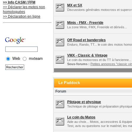
>> Info CASM / FFM
MX et SX
>> Déclarer les motos non
Discussions générales motocross et supercros
homologuées
>> Déclaration en ligne
Minis - FMX - Freeride
La zone Minis, FMX, Freeride et dérivés...
Off Road et banderoles
Enduro, Rando, TT... le coin des motos homo
VMX - Classic & Vintage
Web
mxteam
Le coin du motocross et du TT à l'ancienne...
Sous-forums :
Petites annonces "classic vin
Le Paddock
Forum
Pilotage et physique
Technique de pilotage et préparation physique
Le coin du Matos
Aide au choix... Motos, accessoires & équipe
Test, avis ou questions sur le matériel, les 