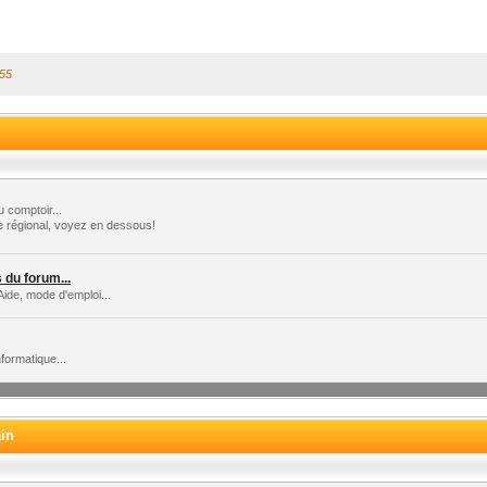
:55
 comptoir...
e régional, voyez en dessous!
du forum...
Aide, mode d'emploi...
formatique...
ain