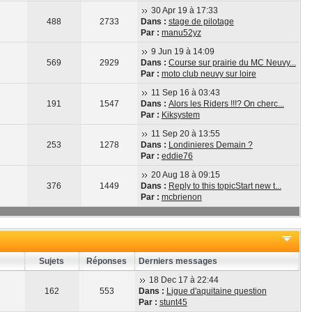
30 Apr 19 à 17:33
488
2733
Dans :
stage de pilotage
Par :
manu52yz
9 Jun 19 à 14:09
569
2929
Dans :
Course sur prairie du MC Neuvy...
Par :
moto club neuvy sur loire
11 Sep 16 à 03:43
191
1547
Dans :
Alors les Riders !!!? On cherc...
Par :
Kiksystem
11 Sep 20 à 13:55
253
1278
Dans :
Londinieres Demain ?
Par :
eddie76
20 Aug 18 à 09:15
376
1449
Dans :
Reply to this topicStart new t...
Par :
mcbrienon
Sujets
Réponses
Derniers messages
18 Dec 17 à 22:44
162
553
Dans :
Ligue d'aquitaine question
Par :
stunt45