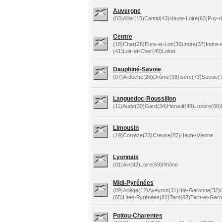
Auvergne
(03)Allier(15)Cantal(43)Haute-Loire(63)Puy
Centre
(18)Cher(28)Eure-et-Loir(36)Indre(37)Indre-e
(41)Loir-et-Cher(45)Loiret
Dauphiné-Savoie
(07)Ardèche(26)Drôme(38)Isère(73)Savoie(
Languedoc-Roussillon
(11)Aude(30)Gard(34)Hérault(48)Lozère(66)
Limousin
(19)Corrèze(23)Creuse(87)Haute-Vienne
Lyonnais
(01)Ain(42)Loire(69)Rhône
Midi-Pyrénées
(09)Ariège(12)Aveyron(31)Hte-Garonne(32)
(65)Htes-Pyrénées(81)Tarn(82)Tarn-et-Gar
Poitou-Charentes