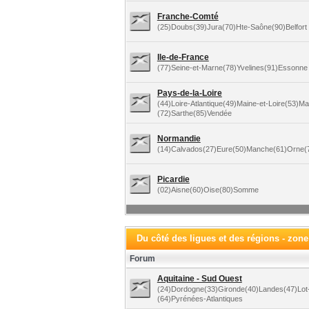
Franche-Comté
(25)Doubs(39)Jura(70)Hte-Saône(90)Belfort
Ile-de-France
(77)Seine-et-Marne(78)Yvelines(91)Essonne 
Pays-de-la-Loire
(44)Loire-Atlantique(49)Maine-et-Loire(53)M
(72)Sarthe(85)Vendée
Normandie
(14)Calvados(27)Eure(50)Manche(61)Orne(7
Picardie
(02)Aisne(60)Oise(80)Somme
Du côté des ligues et des régions - zon
Forum
Aquitaine - Sud Ouest
(24)Dordogne(33)Gironde(40)Landes(47)Lot
(64)Pyrénées-Atlantiques