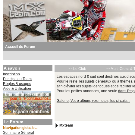
Accueil du Forum
A savoir
>> Le Club
>> Multi-Cross & 
Inscription
Les espaces
nord
&
sud
sont destinés aux discu
Principe du Team
Pour le reste, les sujets généraux ou à thèmes,
Règles & usages
afin d'éviter les sujets identiques et de faciliter 
Aide & Utilisation
Pour les petites annonces, une seule
dans l'es
Galerie, Votre album, vos motos, les circuits...
Le Forum
Mxteam
Navigation globale...
Sommaire Général