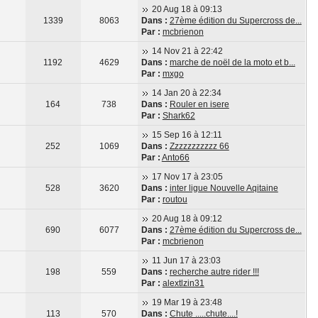
20 Aug 18 à 09:13
1339
8063
Dans :
27ème édition du Supercross de...
Par :
mcbrienon
14 Nov 21 à 22:42
1192
4629
Dans :
marche de noël de la moto et b...
Par :
mxgo
14 Jan 20 à 22:34
164
738
Dans :
Rouler en isere
Par :
Shark62
15 Sep 16 à 12:11
252
1069
Dans :
Zzzzzzzzzzz 66
Par :
Anto66
17 Nov 17 à 23:05
528
3620
Dans :
inter ligue Nouvelle Aqitaine
Par :
routou
20 Aug 18 à 09:12
690
6077
Dans :
27ème édition du Supercross de...
Par :
mcbrienon
11 Jun 17 à 23:03
198
559
Dans :
recherche autre rider !!!
Par :
alextlzin31
19 Mar 19 à 23:48
113
570
Dans :
Chute .....chute....!