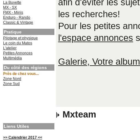
afin d'éviter les suje
La Buvette
MX - SX
les recherches!
FMX - Minis
Enduro - Rando
Classic & Vintage
Pour les petites an
Pratique
l'espace annonces
s
Pilotage et physique
Le coin du Matos
L'atelier
Petites Annonces
Multimédia
Galerie, Votre album,
Du côté des régions
Près de chez vous...
Zone Nord
Zone Sud
Mxteam
Liens Utiles
>> Calendrier 2017 <<