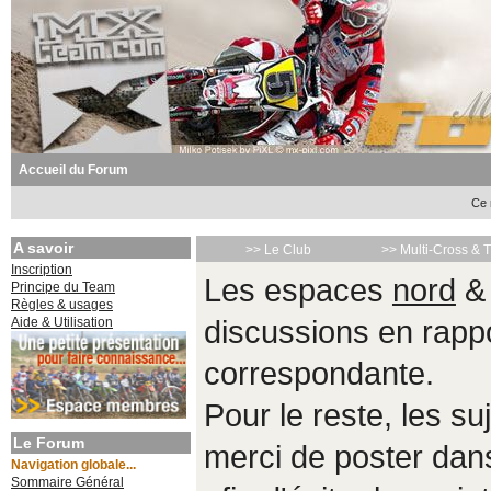
Accueil du Forum
Ce 
A savoir
>> Le Club
>> Multi-Cross & 
Inscription
Les espaces
nord
Principe du Team
Règles & usages
Aide & Utilisation
discussions en rappo
correspondante.
Pour le reste, les s
Le Forum
merci de poster da
Navigation globale...
Sommaire Général