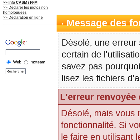
>> Info CASM / FFM
>> Déclarer les motos non
homologuées
>> Déclaration en ligne
Message des f
Désolé, une erreur 
certain de l'utilisa
Web
mxteam
savez pas pourquoi
lisez les fichiers d
L'erreur renvoyée 
Désolé, mais vous n'
fonctionnalité. Si 
le faire en utilisant 