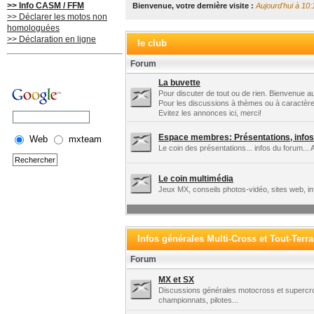
>> Info CASM / FFM
Bienvenue, votre dernière visite :
Aujourd'hui à 10:
>> Déclarer les motos non
homologuées
>> Déclaration en ligne
le club
Forum
La buvette
Pour discuter de tout ou de rien. Bienvenue au
Pour les discussions à thèmes ou à caractère
Evitez les annonces ici, merci!
Espace membres: Présentations, infos 
Web
mxteam
Le coin des présentations... infos du forum... 
Le coin multimédia
Jeux MX, conseils photos-vidéo, sites web, in
Infos générales Multi-Cross et Tout-Terra
Forum
MX et SX
Discussions générales motocross et supercros
championnats, pilotes...