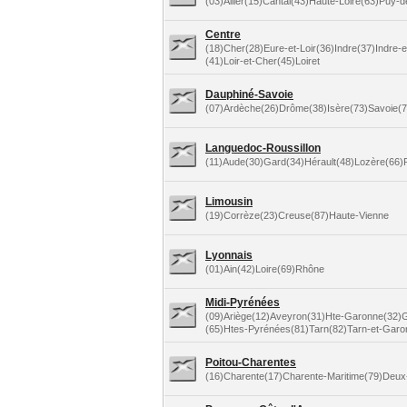
(03)Allier(15)Cantal(43)Haute-Loire(63)Puy
Centre
(18)Cher(28)Eure-et-Loir(36)Indre(37)Indre-e
(41)Loir-et-Cher(45)Loiret
Dauphiné-Savoie
(07)Ardèche(26)Drôme(38)Isère(73)Savoie(
Languedoc-Roussillon
(11)Aude(30)Gard(34)Hérault(48)Lozère(66)
Limousin
(19)Corrèze(23)Creuse(87)Haute-Vienne
Lyonnais
(01)Ain(42)Loire(69)Rhône
Midi-Pyrénées
(09)Ariège(12)Aveyron(31)Hte-Garonne(32)G
(65)Htes-Pyrénées(81)Tarn(82)Tarn-et-Garo
Poitou-Charentes
(16)Charente(17)Charente-Maritime(79)Deux