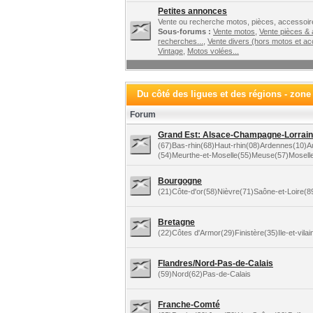
Petites annonces
Vente ou recherche motos, pièces, accessoire
Sous-forums :
Vente motos
,
Vente pièces &
recherches...
,
Vente divers (hors motos et ac
Vintage
,
Motos volées...
Du côté des ligues et des régions - zone
Forum
Grand Est: Alsace-Champagne-Lorraine
(67)Bas-rhin(68)Haut-rhin(08)Ardennes(10)
(54)Meurthe-et-Moselle(55)Meuse(57)Mosell
Bourgogne
(21)Côte-d'or(58)Nièvre(71)Saône-et-Loire(
Bretagne
(22)Côtes d'Armor(29)Finistère(35)Ile-et-vila
Flandres/Nord-Pas-de-Calais
(59)Nord(62)Pas-de-Calais
Franche-Comté