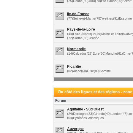
(25)Doubs(39)Jura(70)Hte-Saône(90)Belfort
Ile-de-France
(77)Seine-et-Marne(78)Yvelines(91)Essonne +
Pays-de-la-Loire
(44)Loire-Atlantique(49)Maine-et-Loire(53)M
(72)Sarthe(85)Vendée
Normandie
(14)Calvados(27)Eure(50)Manche(61)Orne(7
Picardie
(02)Aisne(60)Oise(80)Somme
Du côté des ligues et des régions - zone
Forum
Aquitaine - Sud Ouest
(24)Dordogne(33)Gironde(40)Landes(47)Lot
(64)Pyrénées-Atlantiques
Auvergne