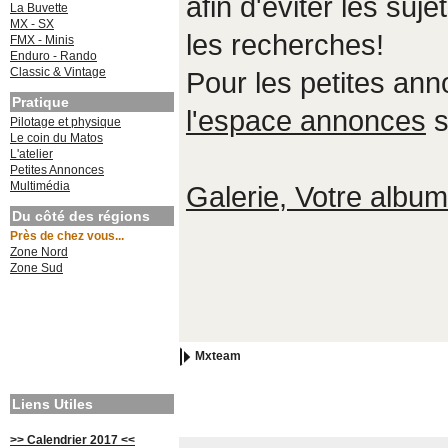
afin d'éviter les suje
La Buvette
MX - SX
les recherches!
FMX - Minis
Enduro - Rando
Classic & Vintage
Pour les petites an
Pratique
l'espace annonces
s
Pilotage et physique
Le coin du Matos
L'atelier
Petites Annonces
Multimédia
Galerie, Votre album,
Du côté des régions
Près de chez vous...
Zone Nord
Zone Sud
Mxteam
Liens Utiles
>> Calendrier 2017 <<