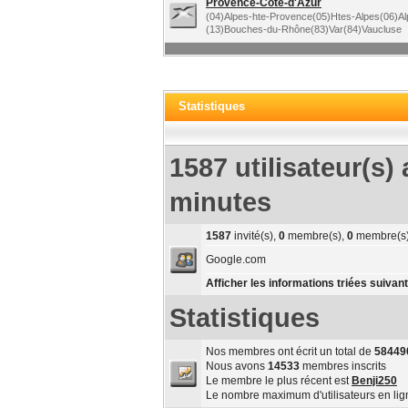
Provence-Côte-d'Azur
(04)Alpes-hte-Provence(05)Htes-Alpes(06)Al
(13)Bouches-du-Rhône(83)Var(84)Vaucluse
Statistiques
1587 utilisateur(s) 
minutes
1587
invité(s),
0
membre(s),
0
membre(s)
Google.com
Afficher les informations triées suivant
Statistiques
Nos membres ont écrit un total de
58449
Nous avons
14533
membres inscrits
Le membre le plus récent est
Benji250
Le nombre maximum d'utilisateurs en li