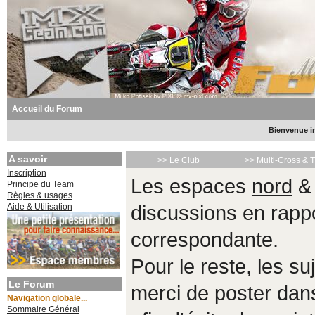
Accueil du Forum
Bienvenue in
A savoir
>> Le Club
>> Multi-Cross & 
Inscription
Les espaces
nord
Principe du Team
Règles & usages
Aide & Utilisation
discussions en rappo
correspondante.
Pour le reste, les s
Le Forum
merci de poster da
Navigation globale...
Sommaire Général