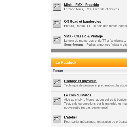
Minis - FMX - Freeride
La zone Minis, FMX, Freeride et dérivés...
Off Road et banderoles
Enduro, Rando, TT... le coin des motos homo
VMX - Classic & Vintage
Le coin du motocross et du TT à l'ancienne...
Sous-forums :
Petites annonces "classic vint
Le Paddock
Forum
Pilotage et physique
Technique de pilotage et préparation physique.
Le coin du Matos
Aide au choix... Motos, accessoires & équipe
Test, avis ou questions sur le matériel, les m
nouveautés (et pas seulement)!
L'atelier
Pour parler mécanique, réparation ou préparat