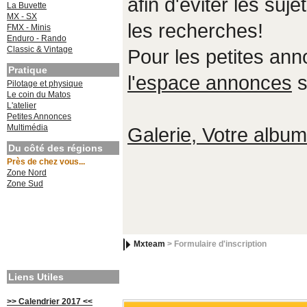
afin d'éviter les suje
La Buvette
MX - SX
les recherches!
FMX - Minis
Enduro - Rando
Classic & Vintage
Pour les petites an
Pratique
l'espace annonces
s
Pilotage et physique
Le coin du Matos
L'atelier
Petites Annonces
Multimédia
Galerie, Votre album,
Du côté des régions
Près de chez vous...
Zone Nord
Zone Sud
Mxteam
> Formulaire d'inscription
Liens Utiles
>> Calendrier 2017 <<