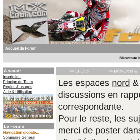
Accueil du Forum
Bienvenue in
A savoir
>> Le Club
>> Multi-Cross & 
Inscription
Les espaces
nord
Principe du Team
Règles & usages
Aide & Utilisation
discussions en rappo
correspondante.
Pour le reste, les s
Le Forum
merci de poster da
Navigation globale...
Sommaire Général