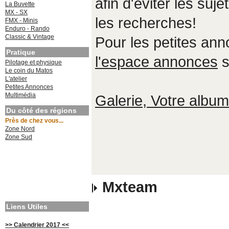
afin d'éviter les suje
La Buvette
MX - SX
les recherches!
FMX - Minis
Enduro - Rando
Classic & Vintage
Pour les petites an
Pratique
l'espace annonces
s
Pilotage et physique
Le coin du Matos
L'atelier
Petites Annonces
Multimédia
Galerie, Votre album,
Du côté des régions
Près de chez vous...
Zone Nord
Zone Sud
Mxteam
Liens Utiles
>> Calendrier 2017 <<