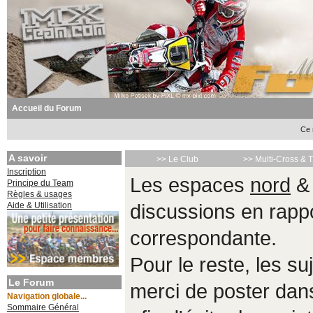
Accueil du Forum
Ce 
A savoir
>> Le Club
>> Multi-Cross & 
Inscription
Les espaces
nord
Principe du Team
Règles & usages
Aide & Utilisation
discussions en rappo
correspondante.
Pour le reste, les s
Le Forum
merci de poster da
Navigation globale...
Sommaire Général