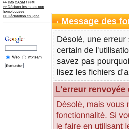
>> Info CASM / FFM
>> Déclarer les motos non
homologuées
>> Déclaration en ligne
Message des f
Désolé, une erreur 
certain de l'utilisa
Web
mxteam
savez pas pourquoi
lisez les fichiers d
L'erreur renvoyée 
Désolé, mais vous n'
fonctionnalité. Si 
le faire en utilisant 