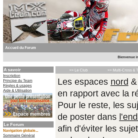
Accueil du Forum
Bienvenue in
A savoir
>> Le Club
>> Multi-Cross & 
Inscription
Les espaces
nord
Principe du Team
Règles & usages
Aide & Utilisation
en rapport avec la 
Pour le reste, les s
de poster dans
l'end
Le Forum
afin d'éviter les suje
Navigation globale...
Sommaire Général