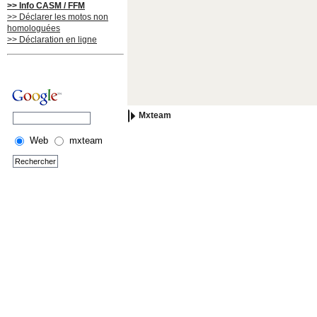
>> Info CASM / FFM
>> Déclarer les motos non
homologuées
>> Déclaration en ligne
Mxteam
Web
mxteam