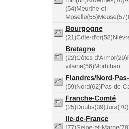
rhin(08)Ardennes(10)
(54)Meurthe-et-
Moselle(55)Meuse(57)
Bourgogne
(21)Côte-d'or(58)Nièv
Bretagne
(22)Côtes d'Armor(29)Fi
vilaine(56)Morbihan
Flandres/Nord-Pas-
(59)Nord(62)Pas-de-Ca
Franche-Comté
(25)Doubs(39)Jura(70)
Ile-de-France
(77)Seine-et-Marne(78