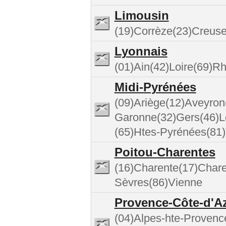
Limousin
(19)Corrèze(23)Creus
Lyonnais
(01)Ain(42)Loire(69)R
Midi-Pyrénées
(09)Ariège(12)Aveyron
Garonne(32)Gers(46)L
(65)Htes-Pyrénées(81)
Poitou-Charentes
(16)Charente(17)Chare
Sèvres(86)Vienne
Provence-Côte-d'A
(04)Alpes-hte-Provenc