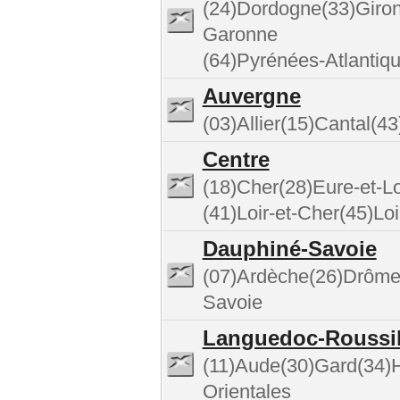
(24)Dordogne(33)Giron
Garonne
(64)Pyrénées-Atlantiq
Auvergne
(03)Allier(15)Cantal(
Centre
(18)Cher(28)Eure-et-Lo
(41)Loir-et-Cher(45)Loi
Dauphiné-Savoie
(07)Ardèche(26)Drôme(
Savoie
Languedoc-Roussi
(11)Aude(30)Gard(34)H
Orientales