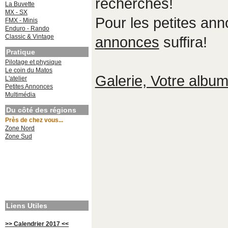
recherches!
La Buvette
MX - SX
Pour les petites an
FMX - Minis
Enduro - Rando
Classic & Vintage
annonces
suffira!
Pratique
Pilotage et physique
Le coin du Matos
Galerie, Votre album,
L'atelier
Petites Annonces
Multimédia
Du côté des régions
Près de chez vous...
Zone Nord
Zone Sud
Liens Utiles
>> Calendrier 2017 <<