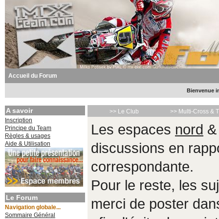
Accueil du Forum
Bienvenue in
A savoir
>> Le Club
>> Multi-Cross & 
Inscription
Les espaces
nord
Principe du Team
Règles & usages
Aide & Utilisation
discussions en rappo
correspondante.
Pour le reste, les s
Le Forum
merci de poster da
Navigation globale...
Sommaire Général