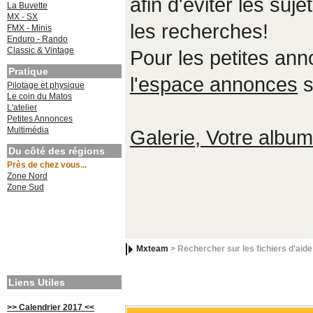
afin d'éviter les suje
La Buvette
MX - SX
les recherches!
FMX - Minis
Enduro - Rando
Classic & Vintage
Pour les petites an
Pratique
l'espace annonces
s
Pilotage et physique
Le coin du Matos
L'atelier
Petites Annonces
Multimédia
Galerie, Votre album,
Du côté des régions
Près de chez vous...
Zone Nord
Zone Sud
Mxteam
> Rechercher sur les fichiers d'aide
Liens Utiles
>> Calendrier 2017 <<