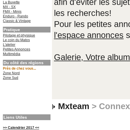
afin d'éviter les suje
La Buvette
MX - SX
les recherches!
FMX - Minis
Enduro - Rando
Classic & Vintage
Pour les petites an
Pratique
l'espace annonces
s
Pilotage et physique
Le coin du Matos
L'atelier
Petites Annonces
Multimédia
Galerie, Votre album,
Du côté des régions
Près de chez vous...
Zone Nord
Zone Sud
Mxteam
> Connex
Liens Utiles
>> Calendrier 2017 <<