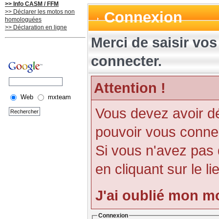
>> Info CASM / FFM
>> Déclarer les motos non
Connexion
homologuées
>> Déclaration en ligne
Merci de saisir vo
connecter.
Attention !
Web
mxteam
Vous devez avoir d
pouvoir vous conne
Si vous n'avez pas
en cliquant sur le li
J'ai oublié mon m
Connexion