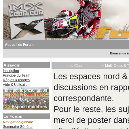
Accueil du Forum
Bienvenue in
A savoir
>> Le Club
>> Multi-Cross & 
Inscription
Les espaces
nord
Principe du Team
Règles & usages
Aide & Utilisation
discussions en rappo
correspondante.
Pour le reste, les s
Le Forum
merci de poster da
Navigation globale...
Sommaire Général