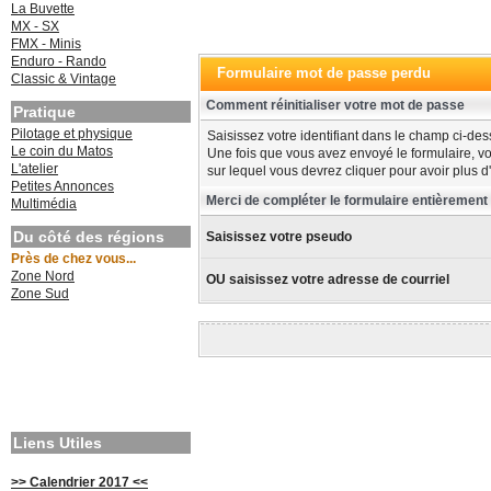
La Buvette
MX - SX
FMX - Minis
Enduro - Rando
Formulaire mot de passe perdu
Classic & Vintage
Comment réinitialiser votre mot de passe
Pratique
Pilotage et physique
Saisissez votre identifiant dans le champ ci-dess
Le coin du Matos
Une fois que vous avez envoyé le formulaire, vo
L'atelier
sur lequel vous devrez cliquer pour avoir plus d'
Petites Annonces
Merci de compléter le formulaire entièrement
Multimédia
Du côté des régions
Saisissez votre pseudo
Près de chez vous...
Zone Nord
OU saisissez votre adresse de courriel
Zone Sud
Liens Utiles
>> Calendrier 2017 <<