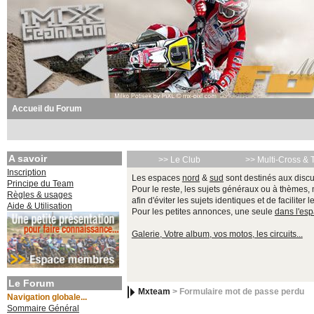
Accueil du Forum
A savoir
>> Le Club
>> Multi-Cross & 
Inscription
Les espaces
nord
&
sud
sont destinés aux discu
Principe du Team
Pour le reste, les sujets généraux ou à thèmes,
Règles & usages
afin d'éviter les sujets identiques et de faciliter 
Aide & Utilisation
Pour les petites annonces, une seule
dans l'es
Galerie, Votre album, vos motos, les circuits...
Le Forum
Mxteam
> Formulaire mot de passe perdu
Navigation globale...
Sommaire Général