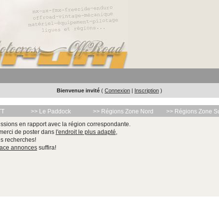
Bienvenue invité
(
Connexion
|
Inscription
)
TT
>> Le Paddock
>> Régions Zone Nord
>> Régions Zone S
ssions en rapport avec la région correspondante.
 merci de poster dans
l'endroit le plus adapté
,
les recherches!
pace annonces
suffira!