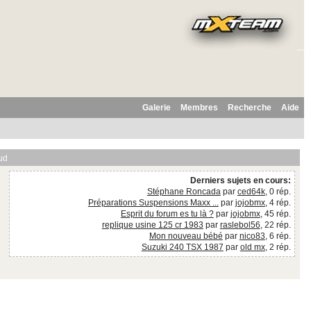
Galerie
Membres
Recherche
Aide
ud
Derniers sujets en cours:
Stéphane Roncada
par
ced64k
, 0 rép.
Préparations Suspensions Maxx ...
par
jojobmx
, 4 rép.
Esprit du forum es tu là ?
par
jojobmx
, 45 rép.
replique usine 125 cr 1983
par
raslebol56
, 22 rép.
Mon nouveau bébé
par
nico83
, 6 rép.
Suzuki 240 TSX 1987
par
old mx
, 2 rép.