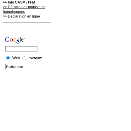
>> Info CASM / FFM
>> Déclarer les motos non
homologuées
>> Déclaration en ligne
Web
mxteam