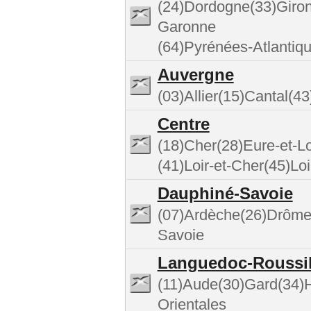
(24)Dordogne(33)Giron
Garonne
(64)Pyrénées-Atlantiq
Auvergne
(03)Allier(15)Cantal(
Centre
(18)Cher(28)Eure-et-Lo
(41)Loir-et-Cher(45)Loi
Dauphiné-Savoie
(07)Ardèche(26)Drôme(
Savoie
Languedoc-Roussi
(11)Aude(30)Gard(34)H
Orientales