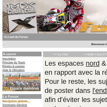
Accueil du Forum
Bienvenue in
A savoir
>> Le Club
>> Multi-Cross & 
Inscription
Les espaces
nord
Principe du Team
Règles & usages
Aide & Utilisation
en rapport avec la 
Pour le reste, les s
de poster dans
l'end
Le Forum
afin d'éviter les suje
Navigation globale...
Sommaire Général