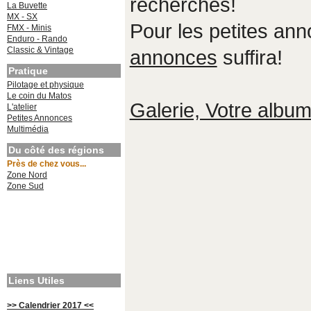
recherches!
La Buvette
MX - SX
Pour les petites an
FMX - Minis
Enduro - Rando
Classic & Vintage
annonces
suffira!
Pratique
Pilotage et physique
Le coin du Matos
Galerie, Votre album,
L'atelier
Petites Annonces
Multimédia
Du côté des régions
Près de chez vous...
Zone Nord
Zone Sud
Liens Utiles
>> Calendrier 2017 <<