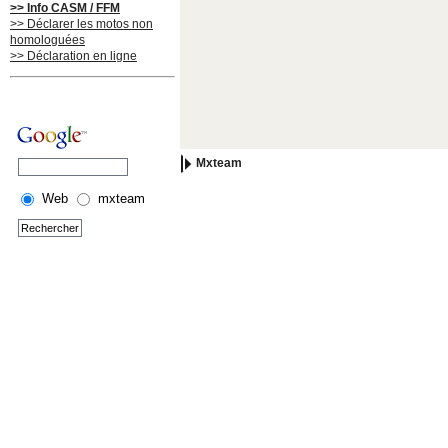
>> Info CASM / FFM
>> Déclarer les motos non
homologuées
>> Déclaration en ligne
Mxteam
Web
mxteam