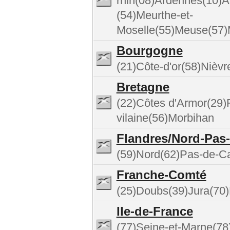
rhin(08)Ardennes(10)
(54)Meurthe-et-
Moselle(55)Meuse(57)
Bourgogne
(21)Côte-d'or(58)Nièv
Bretagne
(22)Côtes d'Armor(29)Fi
vilaine(56)Morbihan
Flandres/Nord-Pas-
(59)Nord(62)Pas-de-Ca
Franche-Comté
(25)Doubs(39)Jura(70)
Ile-de-France
(77)Seine-et-Marne(78