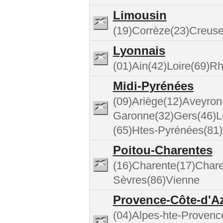
Limousin
(19)Corrèze(23)Creus
Lyonnais
(01)Ain(42)Loire(69)R
Midi-Pyrénées
(09)Ariège(12)Aveyron
Garonne(32)Gers(46)L
(65)Htes-Pyrénées(81)
Poitou-Charentes
(16)Charente(17)Chare
Sèvres(86)Vienne
Provence-Côte-d'A
(04)Alpes-hte-Provenc